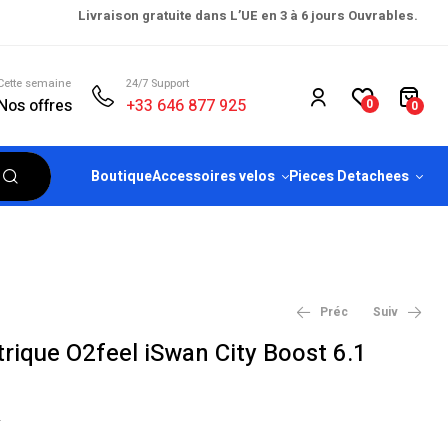
Livraison gratuite dans L’UE en 3 à 6 jours Ouvrables.
Cette semaine
24/7 Support
Nos offres
+33 646 877 925
0
0
Boutique
Accessoires velos
Pieces Detachees
Préc
Suiv
ctrique O2feel iSwan City Boost 6.1
€
€
2,599.00
2,599.00
–
–
€
€
3,099.00
3,099.00