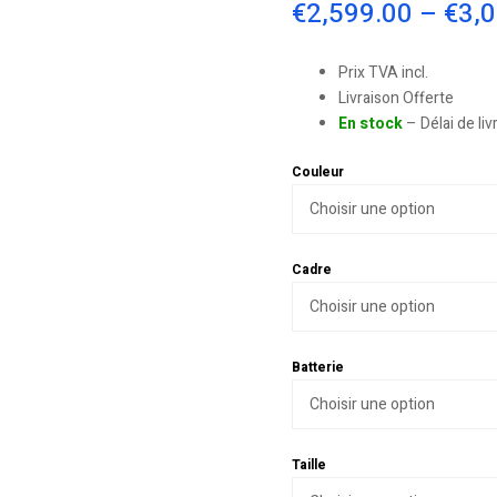
€
2,599.00
–
€
3,
Prix TVA incl.
Livraison Offerte
En stock
– Délai de li
Couleur
Cadre
Batterie
Taille