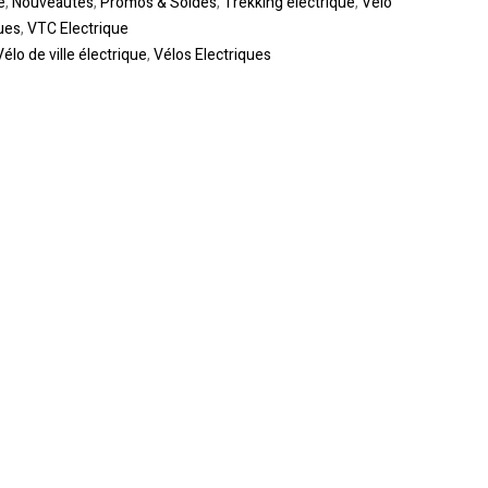
e
,
Nouveautes
,
Promos & Soldes
,
Trekking électrique
,
Vélo
ues
,
VTC Electrique
Vélo de ville électrique
,
Vélos Electriques