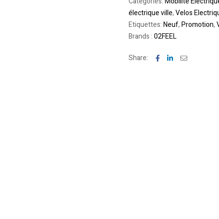
Categories:
Mobilite Electriqu
électrique ville
,
Velos Electriq
Etiquettes:
Neuf
,
Promotion
,
Brands :
02FEEL
Facebook
Linkedin
Email
Share: