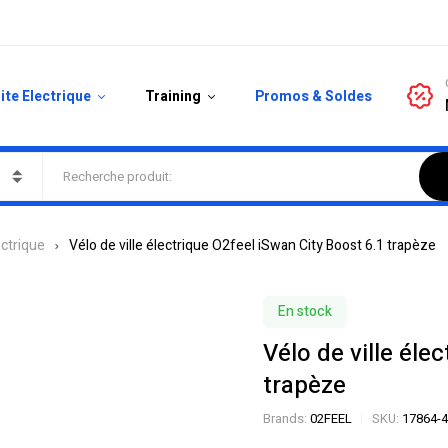
ite Electrique
Training
Promos & Soldes
ectrique
Vélo de ville électrique O2feel iSwan City Boost 6.1 trapèze
En stock
Vélo de ville éle
trapèze
Brands:
02FEEL
SKU:
17864-4