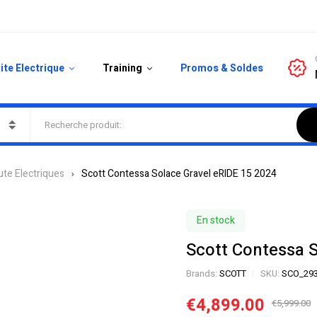
ite Electrique
Training
Promos & Soldes
ute Electriques
Scott Contessa Solace Gravel eRIDE 15 2024
En stock
Scott Contessa 
Brands:
SCOTT
SKU:
SCO_29
€
4,899.00
€
5,999.00