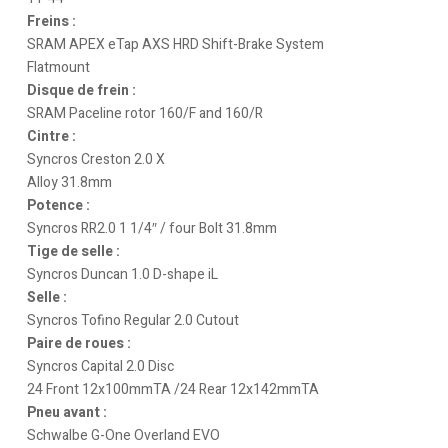
Freins :
SRAM APEX eTap AXS HRD Shift-Brake System
Flatmount
Disque de frein :
SRAM Paceline rotor 160/F and 160/R
Cintre :
Syncros Creston 2.0 X
Alloy 31.8mm
Potence :
Syncros RR2.0 1 1/4″ / four Bolt 31.8mm
Tige de selle :
Syncros Duncan 1.0 D-shape iL
Selle :
Syncros Tofino Regular 2.0 Cutout
Paire de roues :
Syncros Capital 2.0 Disc
24 Front 12x100mmTA /24 Rear 12x142mmTA
Pneu avant :
Schwalbe G-One Overland EVO