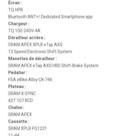
Écran :
TQ HPR
Bluetooth ANT+/ Dedicated Smartphone app
Chargeur :
TQ 100-240V-4A
Dérailleur arrière :
SRAM APEX XPLR eTap AXS
12 Speed Electronic Shift System
Manettes de dérailleur :
SRAM APEX eTap AXS HRD Shift-Brake System
Pédalier :
FSA eBike Alloy CK-746
Plateau :
SRAM X-SYNC
42T 107 BCD
Chaîne :
SRAM APEX
Cassette :
SRAM XPLR PG1231
11-44