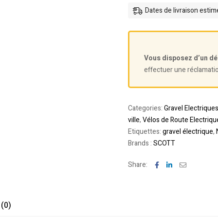
Dates de livraison esti
Vous disposez d’un dé
effectuer une réclamati
Categories:
Gravel Electrique
ville
,
Vélos de Route Electriqu
Etiquettes:
gravel électrique
,
Brands :
SCOTT
Facebook
Linkedin
Email
Share:
 (0)