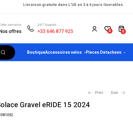
Livraison gratuite dans L’UE en 3 à 6 jours Ouvrables.
Cette semaine
24/7 Support
Nos offres
+33 646 877 925
0
0
Boutique
Accessoires velos
Pieces Detachees
Préc
Suiv
Solace Gravel eRIDE 15 2024
3381052
€
1,790.00
€
2,290.00
€
3,999.00
€
4,999.00