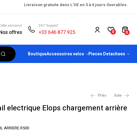
Livraison gratuite dans L’UE en 3 à 6 jours Ouvrables.
Cette semaine
24/7 Support
Nos offres
+33 646 877 925
0
0
Boutique
Accessoires velos
Pieces Detachees
Préc
Suiv
ail electrique Elops chargement arrière
€
1,099.00
€
1,499.00
€
2,399.00
€
2,999.00
L ARRIERE R500