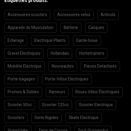
Etiquettes produits:
Accessoires scooters
Accessoires velos
Antivols
Appareils de Musculation
Batterie
Casques
Eclairage
Electrique Pliants
Garde-boue
Gravel Electriques
Hollandais
Hometrainers
Mobilite Electrique
Nouveautes
Pieces Detachees
Porte-bagages
Porte-Vélos Electriques
Promos & Soldes
Rameurs
Roues Vélos Électriques
Scooter 50cc
Scooter 125cc
Scooter Electrique
Scooters
Semi-Rigides
Skate Electrique
Speed bike
Tapis de Course
Tout-Suspendus