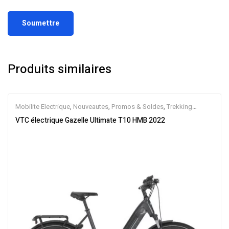
Produits similaires
Mobilite Electrique
,
Nouveautes
,
Promos & Soldes
,
Trekking
électrique
,
Vélo électrique ville
,
Velos Electriques
,
VTC Electrique
VTC électrique Gazelle Ultimate T10 HMB 2022