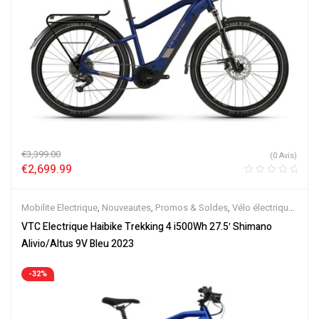
€
3,399.00
(0 Avis)
€
2,699.99
Mobilite Electrique
,
Nouveautes
,
Promos & Soldes
,
Vélo électrique
ville
,
Velos Electriques
,
VTC Electrique
VTC Electrique Haibike Trekking 4 i500Wh 27.5′ Shimano
Alivio/Altus 9V Bleu 2023
-32%