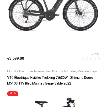
(0 Avis)
€
3,699.00
Mobilite Electrique
,
Nouveautes
,
Promos & Soldes
,
Vélo électrique
ville
,
Velos Electriques
,
VTC Electrique
VTC Électrique Haibike Trekking 7 i630Wh Shimano Deore
M5100 11V Bleu Marine / Beige Sable 2022
-21%