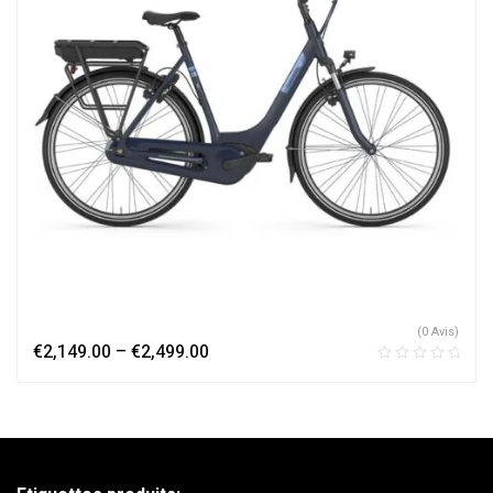
(0 Avis)
€
2,149.00
–
€
2,499.00