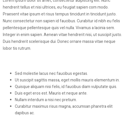
Lorem ipsum dolor sit amet, consectetur adipiscing elit. Nunc
hendrerit tellus et nisi ultrices, eu feugiat sapien com modo.
Praesent vitae ipsum et risus tempus tincidunt in tincidunt justo.
Nunc consectetur non sapien id faucibus. Curabitur id nibh eu felis
pellentesque pellentesque quis vel nulla. Vivamus a lacinia sem.
Integer in enim sapien. Aenean vitae hendrerit nisi, ut suscipit justo.
Duis hendrerit scelerisque dui. Donec ornare massa vitae neque
lobor tis rutrum.
Sed molestie lacus nec faucibus egestas.
Ut suscipit sagittis massa, eget mollis mauris elementum in.
Quisque aliquam nisi felis, id faucibus diam vulputate quis.
Duis eget eros est. Mauris et neque ante.
Nullam interdum a nisi nec pretium.
Curabitur maximus risus magna, accumsan pharetra elit
dapibus ac.