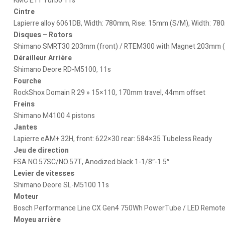
KMC E11 Turbo 11s
Cintre
Lapierre alloy 6061DB, Width: 780mm, Rise: 15mm (S/M), Width: 78
Disques – Rotors
Shimano SMRT30 203mm (front) / RTEM300 with Magnet 203mm (r
Dérailleur Arrière
Shimano Deore RD-M5100, 11s
Fourche
RockShox Domain R 29 » 15×110, 170mm travel, 44mm offset
Freins
Shimano M4100 4 pistons
Jantes
Lapierre eAM+ 32H, front: 622×30 rear: 584×35 Tubeless Ready
Jeu de direction
FSA NO.57SC/NO.57T, Anodized black 1-1/8″-1.5″
Levier de vitesses
Shimano Deore SL-M5100 11s
Moteur
Bosch Performance Line CX Gen4 750Wh PowerTube / LED Remot
Moyeu arrière