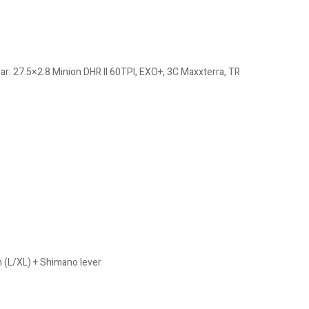
ar: 27.5×2.8 Minion DHR II 60TPI, EXO+, 3C Maxxterra, TR
 (L/XL) + Shimano lever