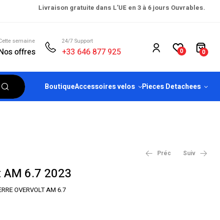
Livraison gratuite dans L’UE en 3 à 6 jours Ouvrables.
Cette semaine
24/7 Support
Nos offres
+33 646 877 925
0
0
Boutique
Accessoires velos
Pieces Detachees
Préc
Suiv
t AM 6.7 2023
€
4,099.00
€
6,099.00
ERRE OVERVOLT AM 6.7
€
5,599.00
€
7,999.00