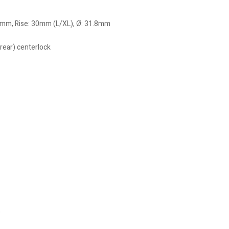
0mm, Rise: 30mm (L/XL), Ø: 31.8mm
ear) centerlock
e