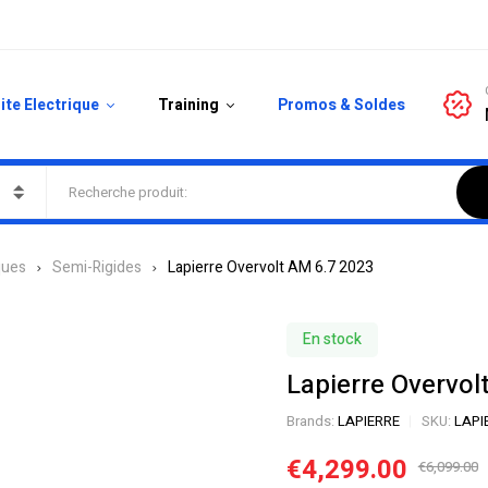
ite Electrique
Training
Promos & Soldes
ques
Semi-Rigides
Lapierre Overvolt AM 6.7 2023
En stock
Lapierre Overvol
Brands:
LAPIERRE
SKU:
LAPI
€
4,299.00
€
6,099.00