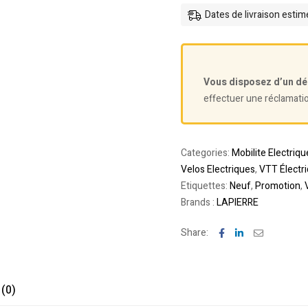
Dates de livraison esti
Vous disposez d’un dé
effectuer une réclamati
Categories:
Mobilite Electriqu
Velos Electriques
,
VTT Électr
Etiquettes:
Neuf
,
Promotion
,
Brands :
LAPIERRE
Facebook
Linkedin
Email
Share:
 (0)