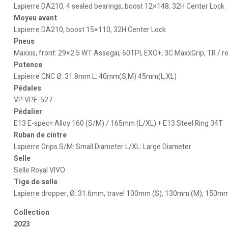
Lapierre DA210, 4 sealed bearings, boost 12×148, 32H Center Lock
Moyeu avant
Lapierre DA210, boost 15×110, 32H Center Lock
Pneus
Maxxis, front: 29×2.5 WT Assegai, 60TPI, EXO+, 3C MaxxGrip, TR / re
Potence
Lapierre CNC Ø: 31.8mm L: 40mm(S,M) 45mm(L,XL)
Pédales
VP VPE-527
Pédalier
E13 E-spec+ Alloy 160 (S/M) / 165mm (L/XL) + E13 Steel Ring 34T
Ruban de cintre
Lapierre Grips S/M: Small Diameter L/XL: Large Diameter
Selle
Selle Royal VIVO
Tige de selle
Lapierre dropper, Ø: 31.6mm, travel 100mm (S), 130mm (M), 150mm
Collection
2023