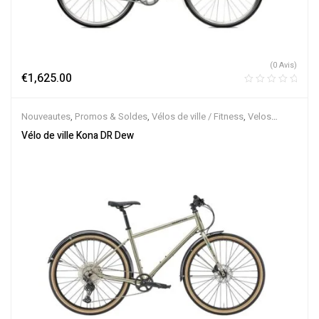
(0 Avis)
€
1,625.00
Nouveautes
,
Promos & Soldes
,
Vélos de ville / Fitness
,
Velos
Musculaires
Vélo de ville Kona DR Dew