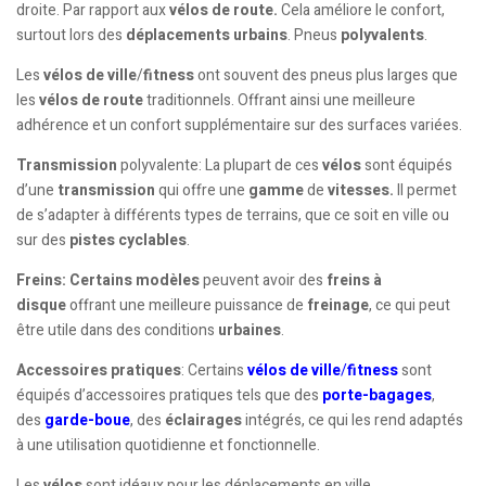
droite. Par rapport aux
vélos de route.
Cela améliore le confort,
surtout lors des
déplacements urbains
. Pneus
polyvalents
.
Les
vélos de ville
/
fitness
ont souvent des pneus plus larges que
les
vélos de route
traditionnels. Offrant ainsi une meilleure
adhérence et un confort supplémentaire sur des surfaces variées.
Transmission
polyvalente: La plupart de ces
vélos
sont équipés
d’une
transmission
qui offre une
gamme
de
vitesses.
Il permet
de s’adapter à différents types de terrains, que ce soit en ville ou
sur des
pistes cyclables
.
Freins:
Certains modèles
peuvent avoir des
freins à
disque
offrant une meilleure puissance de
freinage
, ce qui peut
être utile dans des conditions
urbaines
.
Accessoires pratiques
: Certains
vélos de ville
/
fitness
sont
équipés d’accessoires pratiques tels que des
porte-bagages
,
des
garde-boue
, des
éclairages
intégrés, ce qui les rend adaptés
à une utilisation quotidienne et fonctionnelle.
Les
vélos
sont idéaux pour les déplacements en ville,