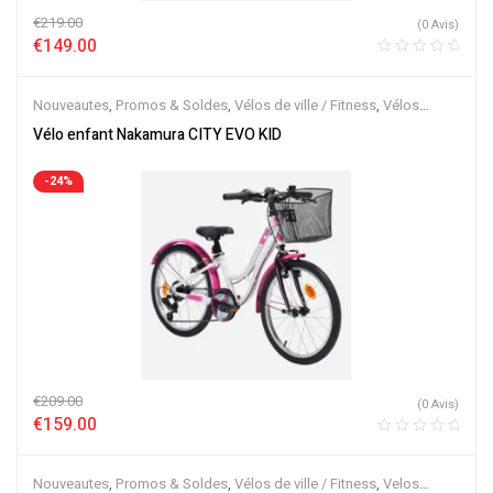
€
219.00
(0 Avis)
€
149.00
Nouveautes
,
Promos & Soldes
,
Vélos de ville / Fitness
,
Vélos
enfant / Draisiennes
,
Velos Musculaires
Vélo enfant Nakamura CITY EVO KID
-24%
€
209.00
(0 Avis)
€
159.00
Nouveautes
,
Promos & Soldes
,
Vélos de ville / Fitness
,
Velos