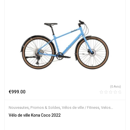
(0 Avis)
€
999.00
Nouveautes
,
Promos & Soldes
,
Vélos de ville / Fitness
,
Velos
Musculaires
Vélo de ville Kona Coco 2022