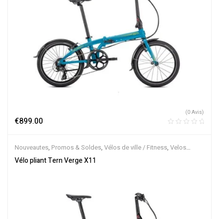
(0 Avis)
€
899.00
Nouveautes
,
Promos & Soldes
,
Vélos de ville / Fitness
,
Velos
Musculaires
,
Vélos pliants
Vélo pliant Tern Verge X11