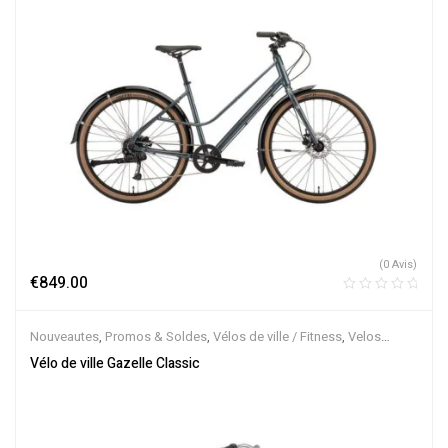
(0 Avis)
€
849.00
Nouveautes
,
Promos & Soldes
,
Vélos de ville / Fitness
,
Velos
Musculaires
Vélo de ville Gazelle Classic