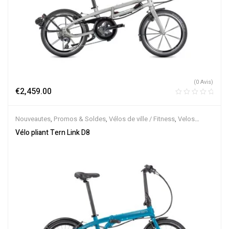
(0 Avis)
€
2,459.00
Nouveautes
,
Promos & Soldes
,
Vélos de ville / Fitness
,
Velos
Musculaires
,
Vélos pliants
Vélo pliant Tern Link D8