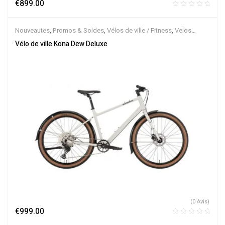
€
899.00
Nouveautes
,
Promos & Soldes
,
Vélos de ville / Fitness
,
Velos
Musculaires
Vélo de ville Kona Dew Deluxe
(0 Avis)
€
999.00