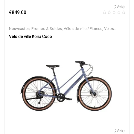
(0 Avis)
€
849.00
Nouveautes
,
Promos & Soldes
,
Vélos de ville / Fitness
,
Velos
Musculaires
Vélo de ville Kona Coco
(0 Avis)