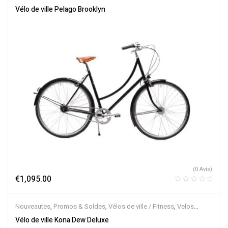
Musculaires
Vélo de ville Pelago Brooklyn
(0 Avis)
€
1,095.00
Nouveautes
,
Promos & Soldes
,
Vélos de ville / Fitness
,
Velos
Musculaires
Vélo de ville Kona Dew Deluxe