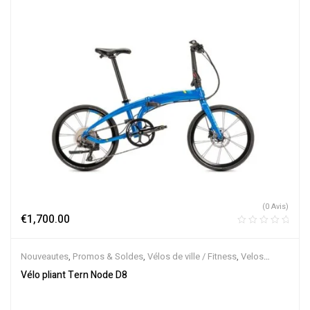
(0 Avis)
€
1,700.00
Nouveautes
,
Promos & Soldes
,
Vélos de ville / Fitness
,
Velos
Musculaires
,
Vélos pliants
Vélo pliant Tern Node D8