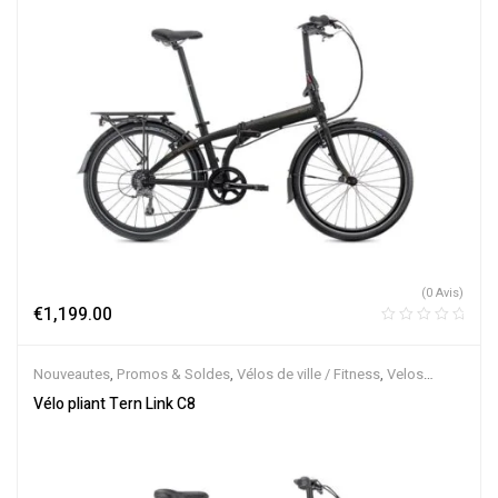
(0 Avis)
€
1,199.00
Nouveautes
,
Promos & Soldes
,
Vélos de ville / Fitness
,
Velos
Musculaires
,
Vélos pliants
Vélo pliant Tern Link C8