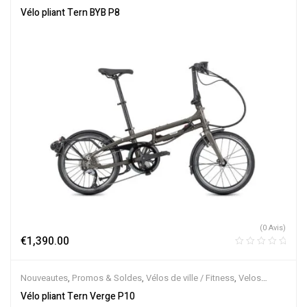
Musculaires
,
Vélos pliants
Vélo pliant Tern BYB P8
(0 Avis)
€
1,390.00
Nouveautes
,
Promos & Soldes
,
Vélos de ville / Fitness
,
Velos
Musculaires
,
Vélos pliants
Vélo pliant Tern Verge P10