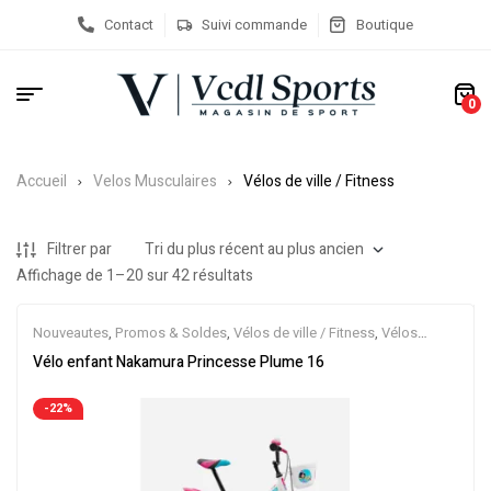
Contact
Suivi commande
Boutique
0
Accueil
Velos Musculaires
Vélos de ville / Fitness
Filtrer par
Affichage de 1–20 sur 42 résultats
Nouveautes
,
Promos & Soldes
,
Vélos de ville / Fitness
,
Vélos
enfant / Draisiennes
,
Velos Musculaires
Vélo enfant Nakamura Princesse Plume 16
-22%