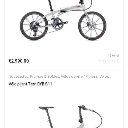
(0 Avis)
€
2,990.00
Nouveautes
,
Promos & Soldes
,
Vélos de ville / Fitness
,
Velos
Musculaires
,
Vélos pliants
Vélo pliant Tern BYB S11