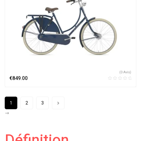
(0 Avis)
€
849.00
1
2
3
→
Définition