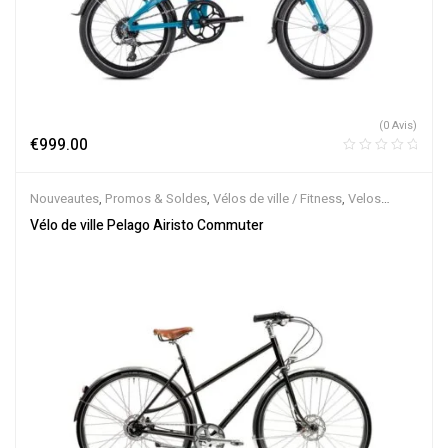
(0 Avis)
€
999.00
Nouveautes
,
Promos & Soldes
,
Vélos de ville / Fitness
,
Velos
Musculaires
Vélo de ville Pelago Airisto Commuter