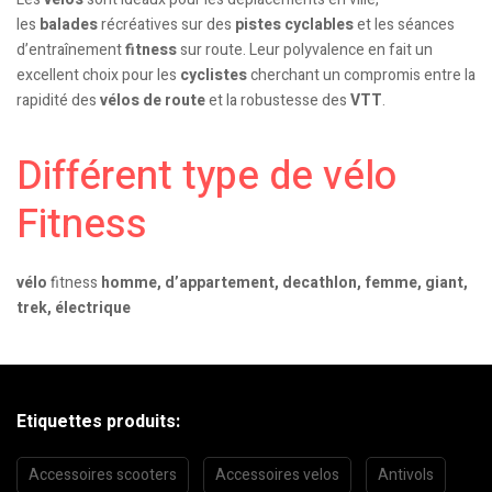
les
balades
récréatives sur des
pistes cyclables
et les séances
d’entraînement
fitness
sur route. Leur polyvalence en fait un
excellent choix pour les
cyclistes
cherchant un compromis entre la
rapidité des
vélos de route
et la robustesse des
VTT
.
Différent type de vélo
Fitness
vélo
fitness
homme, d’appartement, decathlon, femme, giant,
trek, électrique
Etiquettes produits:
Accessoires scooters
Accessoires velos
Antivols