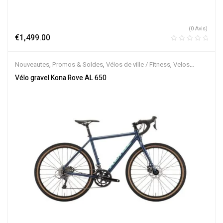
(0 Avis)
€
1,499.00
Nouveautes
,
Promos & Soldes
,
Vélos de ville / Fitness
,
Velos
Musculaires
Vélo gravel Kona Rove AL 650