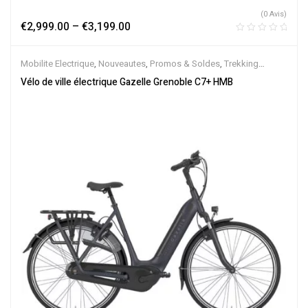
(0 Avis)
€
2,999.00
–
€
3,199.00
Mobilite Electrique
,
Nouveautes
,
Promos & Soldes
,
Trekking
électrique
,
Vélo électrique ville
,
Velos Electriques
,
VTC Electrique
Vélo de ville électrique Gazelle Grenoble C7+ HMB