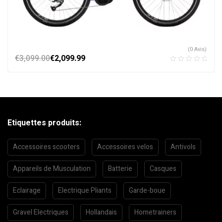
(0 Avis)
€
3,099.00
€
2,099.99
Etiquettes produits:
Accessoires scooters
Accessoires velos
Antivols
Appareils de Musculation
Batterie
Casques
Eclairage
Electrique Pliants
Garde-boue
Gravel Electriques
Hollandais
Hometrainers