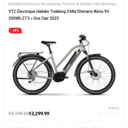
Mobilite Electrique
,
Nouveautes
,
Promos & Soldes
,
Vélo électrique
ville
,
Velos Electriques
,
VTC Electrique
VTC Électrique Haibike Trekking 3 Mid Shimano Alivio 9V
500Wh 27.5 » Gris Clair 2023
-28%
(0 Avis)
€
3,199.00
€
2,299.99