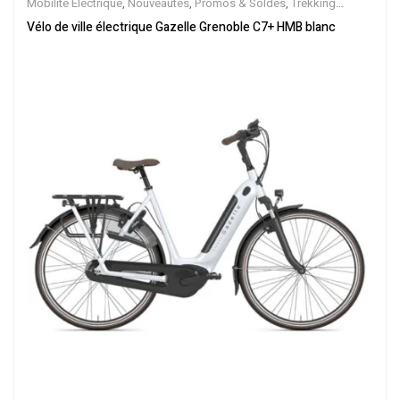
Mobilite Electrique
,
Nouveautes
,
Promos & Soldes
,
Trekking
électrique
,
Vélo électrique ville
,
Velos Electriques
,
VTC Electrique
Vélo de ville électrique Gazelle Grenoble C7+ HMB blanc