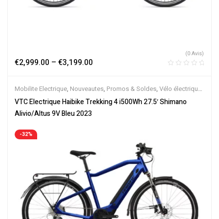
(0 Avis)
€
2,999.00
–
€
3,199.00
Mobilite Electrique
,
Nouveautes
,
Promos & Soldes
,
Vélo électrique
ville
,
Velos Electriques
,
VTC Electrique
VTC Electrique Haibike Trekking 4 i500Wh 27.5′ Shimano
Alivio/Altus 9V Bleu 2023
-32%