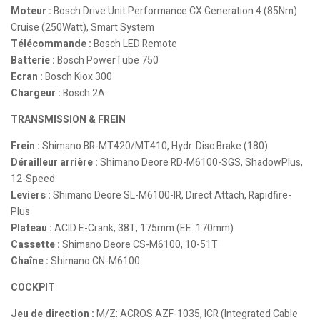
Moteur :
Bosch Drive Unit Performance CX Generation 4 (85Nm)
Cruise (250Watt), Smart System
Télécommande :
Bosch LED Remote
Batterie :
Bosch PowerTube 750
Ecran :
Bosch Kiox 300
Chargeur :
Bosch 2A
TRANSMISSION & FREIN
Frein :
Shimano BR-MT420/MT410, Hydr. Disc Brake (180)
Dérailleur arrière :
Shimano Deore RD-M6100-SGS, ShadowPlus,
12-Speed
Leviers :
Shimano Deore SL-M6100-IR, Direct Attach, Rapidfire-
Plus
Plateau :
ACID E-Crank, 38T, 175mm (EE: 170mm)
Cassette :
Shimano Deore CS-M6100, 10-51T
Chaîne :
Shimano CN-M6100
COCKPIT
Jeu de direction :
M/Z: ACROS AZF-1035, ICR (Integrated Cable