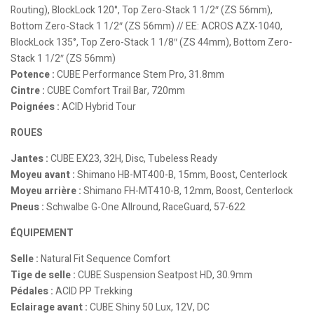
Routing), BlockLock 120°, Top Zero-Stack 1 1/2″ (ZS 56mm),
Bottom Zero-Stack 1 1/2″ (ZS 56mm) // EE: ACROS AZX-1040,
BlockLock 135°, Top Zero-Stack 1 1/8″ (ZS 44mm), Bottom Zero-
Stack 1 1/2″ (ZS 56mm)
Potence :
CUBE Performance Stem Pro, 31.8mm
Cintre :
CUBE Comfort Trail Bar, 720mm
Poignées :
ACID Hybrid Tour
ROUES
Jantes :
CUBE EX23, 32H, Disc, Tubeless Ready
Moyeu avant :
Shimano HB-MT400-B, 15mm, Boost, Centerlock
Moyeu arrière :
Shimano FH-MT410-B, 12mm, Boost, Centerlock
Pneus :
Schwalbe G-One Allround, RaceGuard, 57-622
ÉQUIPEMENT
Selle :
Natural Fit Sequence Comfort
Tige de selle :
CUBE Suspension Seatpost HD, 30.9mm
Pédales :
ACID PP Trekking
Eclairage avant :
CUBE Shiny 50 Lux, 12V, DC