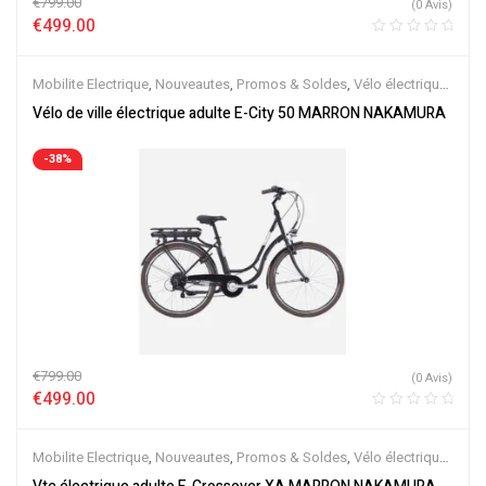
€
799.00
(0 Avis)
€
499.00
Mobilite Electrique
,
Nouveautes
,
Promos & Soldes
,
Vélo électrique
ville
,
Velos Electriques
Vélo de ville électrique adulte E-City 50 MARRON NAKAMURA
-38%
€
799.00
(0 Avis)
€
499.00
Mobilite Electrique
,
Nouveautes
,
Promos & Soldes
,
Vélo électrique
ville
,
Velos Electriques
,
VTC Electrique