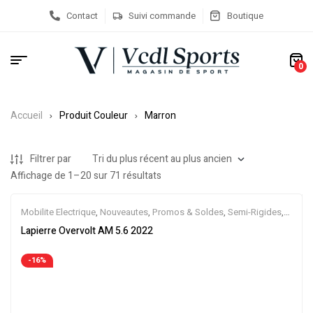
Contact
Suivi commande
Boutique
0
Accueil
Produit Couleur
Marron
Filtrer par
Affichage de 1–20 sur 71 résultats
Mobilite Electrique
,
Nouveautes
,
Promos & Soldes
,
Semi-Rigides
,
Vélo électrique ville
,
Velos Electriques
,
VTT Électriques
Lapierre Overvolt AM 5.6 2022
-16%