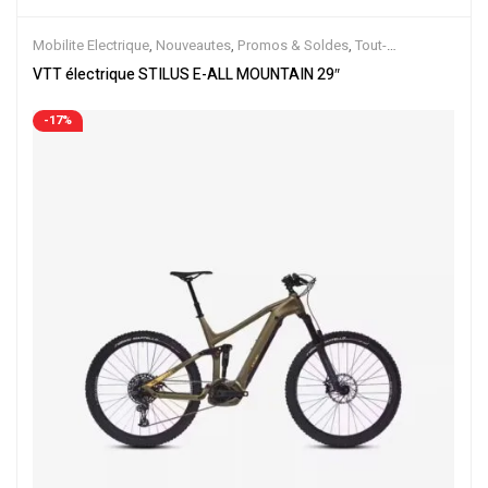
Mobilite Electrique
,
Nouveautes
,
Promos & Soldes
,
Tout-
Suspendus
,
Vélo électrique ville
,
Velos Electriques
,
VTT Électriques
VTT électrique STILUS E-ALL MOUNTAIN 29″
-17%