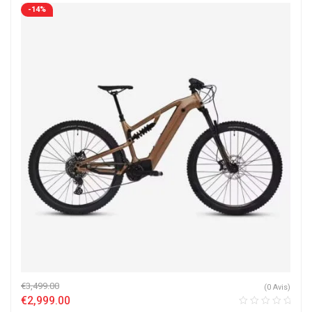
-14%
€
3,499.00
(0 Avis)
€
2,999.00