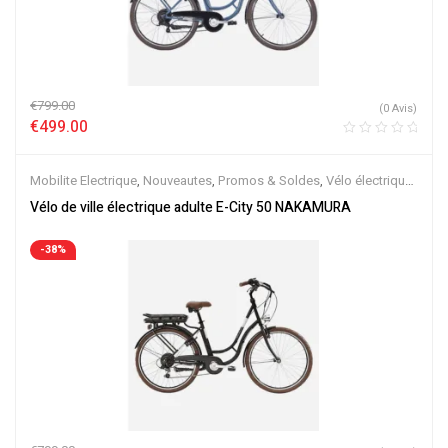
€
799.00
(0 Avis)
€
499.00
Mobilite Electrique
,
Nouveautes
,
Promos & Soldes
,
Vélo électrique
ville
,
Velos Electriques
Vélo de ville électrique adulte E-City 50 NAKAMURA
-38%