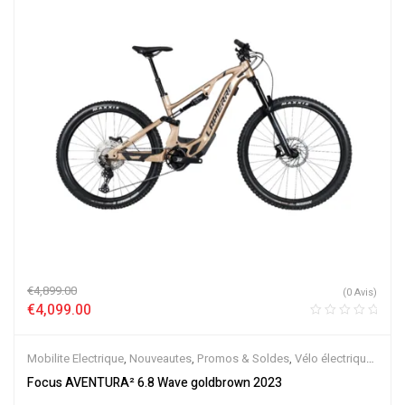
€
4,899.00
(0 Avis)
€
4,099.00
Mobilite Electrique
,
Nouveautes
,
Promos & Soldes
,
Vélo électrique
ville
,
Velos Electriques
,
VTC Electrique
Focus AVENTURA² 6.8 Wave goldbrown 2023