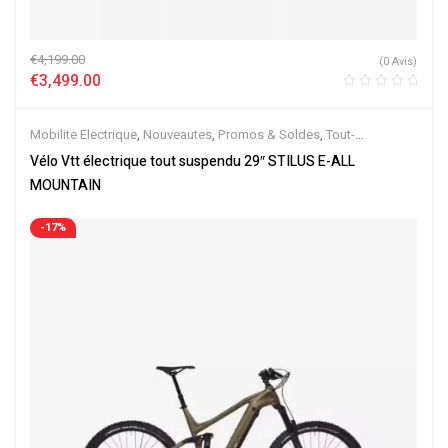
€
4,199.00
(0 Avis)
€
3,499.00
Mobilite Electrique
,
Nouveautes
,
Promos & Soldes
,
Tout-
Suspendus
,
Vélo électrique ville
,
Velos Electriques
,
VTT Électriques
Vélo Vtt électrique tout suspendu 29″ STILUS E-ALL
MOUNTAIN
-17%