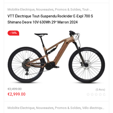
Mobilite Electrique
,
Nouveautes
,
Promos & Soldes
,
Tout-
Suspendus
,
Vélo électrique ville
,
Velos Electriques
,
VTT Électriques
VTT Électrique Tout-Suspendu Rockrider E-Expl 700 S
Shimano Deore 10V 630Wh 29″ Marron 2024
-14%
€
3,499.00
(0 Avis)
€
2,999.00
Mobilite Electrique
,
Nouveautes
,
Promos & Soldes
,
Vélo électrique