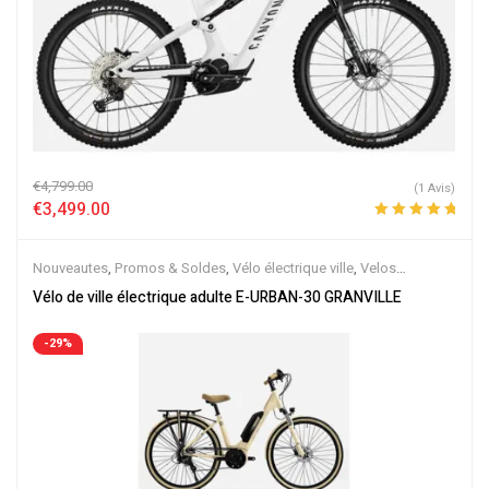
€
4,799.00
(1 Avis)
€
3,499.00
Note
5.00
sur
5
Nouveautes
,
Promos & Soldes
,
Vélo électrique ville
,
Velos
Electriques
Vélo de ville électrique adulte E-URBAN-30 GRANVILLE
-29%