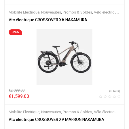
Mobilite Electrique
,
Nouveautes
,
Promos & Soldes
,
Vélo électrique
ville
,
Velos Electriques
,
VTC Electrique
Vtc électrique CROSSOVER XA NAKAMURA
-24%
€
2,099.00
(0 Avis)
€
1,599.00
Mobilite Electrique
,
Nouveautes
,
Promos & Soldes
,
Vélo électrique
ville
,
Velos Electriques
,
VTC Electrique
Vtc électrique CROSSOVER XV MARRON NAKAMURA