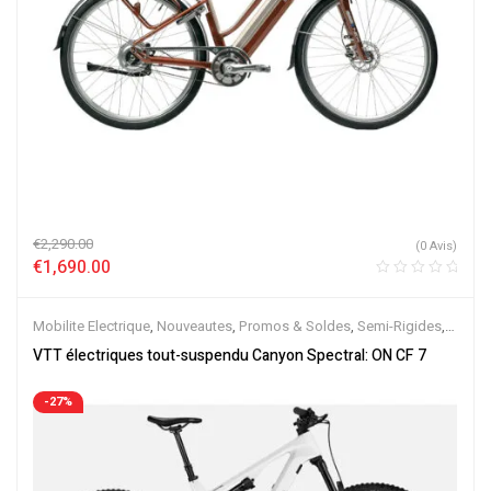
€
2,290.00
(0 Avis)
€
1,690.00
Mobilite Electrique
,
Nouveautes
,
Promos & Soldes
,
Semi-Rigides
,
Vélo électrique ville
,
Velos Electriques
,
VTT Électriques
VTT électriques tout-suspendu Canyon Spectral: ON CF 7
-27%