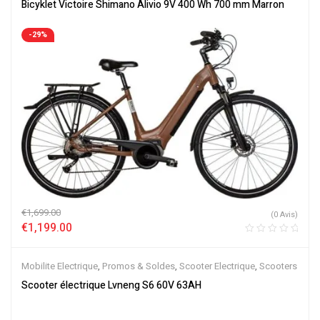
ville
,
Velos Electriques
,
VTC Electrique
Bicyklet Victoire Shimano Alivio 9V 400 Wh 700 mm Marron
-29%
€
1,699.00
(0 Avis)
€
1,199.00
Mobilite Electrique
,
Promos & Soldes
,
Scooter Electrique
,
Scooters
Scooter électrique Lvneng S6 60V 63AH