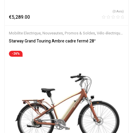
(0 Avis)
€
5,289.00
Mobilite Electrique
,
Nouveautes
,
Promos & Soldes
,
Vélo électrique
ville
,
Velos Electriques
,
VTC Electrique
Starway Grand Touring Ambre cadre fermé 28″
-26%