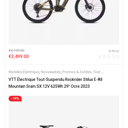
€
4,199.00
(0 Avis)
€
3,499.00
Mobilite Electrique
,
Nouveautes
,
Promos & Soldes
,
Tout-
Suspendus
,
Vélo électrique ville
,
Velos Electriques
,
VTT Électriques
VTT Électrique Tout-Suspendu Rockrider Stilus E-All
Mountain Sram SX 12V 625Wh 29″ Ocre 2023
-19%