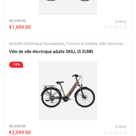
€
2,399.00
(0 Avis)
€
1,699.00
Mobilite Electrique
,
Nouveautes
,
Promos & Soldes
,
Vélo électrique
ville
,
Velos Electriques
Vélo de ville électrique adulte SKILL IS SUNN
-19%
€
2,599.00
(0 Avis)
€
2,099.00