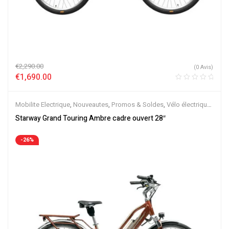
€
2,290.00
(0 Avis)
€
1,690.00
Mobilite Electrique
,
Nouveautes
,
Promos & Soldes
,
Vélo électrique
ville
,
Velos Electriques
,
VTC Electrique
Starway Grand Touring Ambre cadre ouvert 28″
-26%