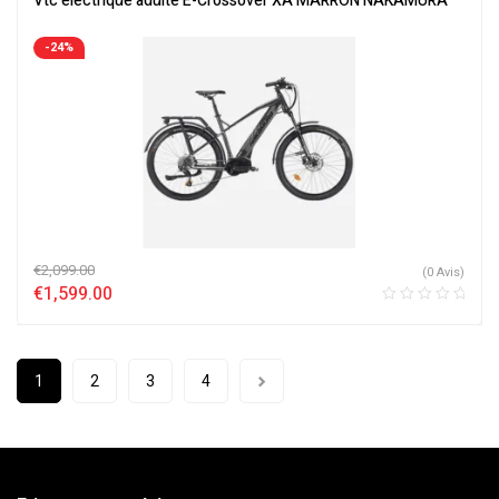
Vtc électrique adulte E-Crossover XA MARRON NAKAMURA
-24%
€
2,099.00
(0 Avis)
€
1,599.00
1
2
3
4