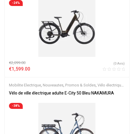
-24%
€
2,099.00
(0 Avis)
€
1,599.00
Mobilite Electrique
,
Nouveautes
,
Promos & Soldes
,
Vélo électrique
ville
,
Velos Electriques
Vélo de ville électrique adulte E-City 50 Bleu NAKAMURA
-38%