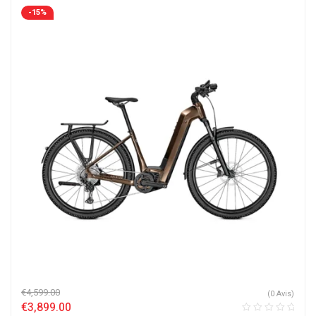
-15%
€
4,599.00
(0 Avis)
€
3,899.00