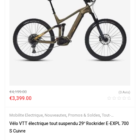
€
4,199.00
(0 Avis)
€
3,399.00
Mobilite Electrique
,
Nouveautes
,
Promos & Soldes
,
Tout-
Suspendus
,
Vélo électrique ville
,
Velos Electriques
,
VTT Électriques
Vélo VTT électrique tout suspendu 29″ Rockrider E-EXPL 700
S Cuivre