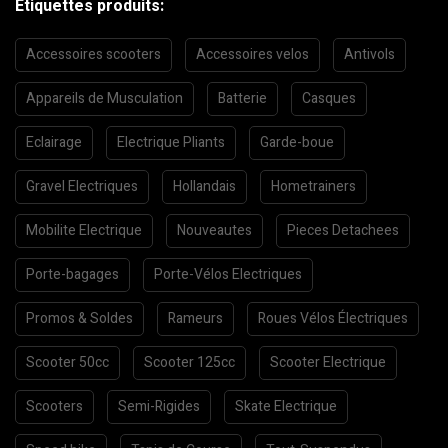
Etiquettes produits:
Accessoires scooters
Accessoires velos
Antivols
Appareils de Musculation
Batterie
Casques
Eclairage
Electrique Pliants
Garde-boue
Gravel Electriques
Hollandais
Hometrainers
Mobilite Electrique
Nouveautes
Pieces Detachees
Porte-bagages
Porte-Vélos Electriques
Promos & Soldes
Rameurs
Roues Vélos Électriques
Scooter 50cc
Scooter 125cc
Scooter Electrique
Scooters
Semi-Rigides
Skate Electrique