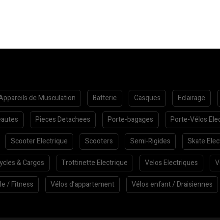
Appareils de Musculation
Batterie
Casques
Eclairage
autes
Pieces Detachees
Porte-bagages
Porte-Vélos Ele
Scooter Electrique
Scooters
Semi-Rigides
Skate Elec
cycles & Cargos
Trottinette Electrique
Velos Electriques
V
le / Fitness
Vélos d’appartement
Vélos enfant / Draisiennes