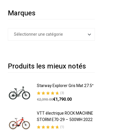
Marques
Produits les mieux notés
Starway Explorer Gris Mat 27.5″
(3)
€
1,790.00
Note
5.00
sur
€
2,390.00
5
VTT électrique ROCK MACHINE
STORM E70-29 – 500WH 2022
(1)