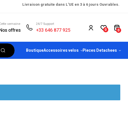
Livraison gratuite dans L’UE en 3 à 6 jours Ouvrables.
Cette semaine
24/7 Support
Nos offres
+33 646 877 925
0
0
Boutique
Accessoires velos
Pieces Detachees