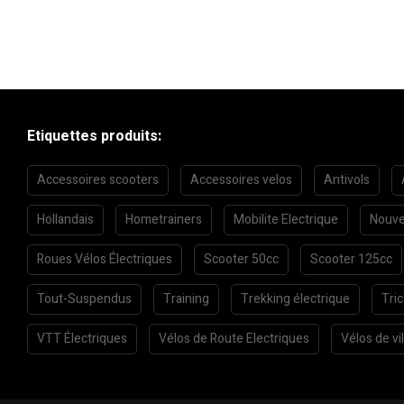
Etiquettes produits:
Accessoires scooters
Accessoires velos
Antivols
Hollandais
Hometrainers
Mobilite Electrique
Nouve
Roues Vélos Électriques
Scooter 50cc
Scooter 125cc
Tout-Suspendus
Training
Trekking électrique
Tri
VTT Électriques
Vélos de Route Electriques
Vélos de vil