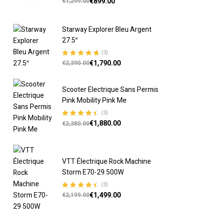
€
899.00
€
1,299.00
5
Starway Explorer Bleu Argent
27.5″
(3)
€
1,790.00
Note
5.00
sur
€
2,390.00
5
Scooter Electrique Sans Permis
Pink Mobility Pink Me
(3)
€
1,880.00
Note
4.67
€
2,380.00
sur 5
VTT Électrique Rock Machine
Storm E70-29 500W
(3)
€
1,499.00
Note
4.67
€
2,199.00
sur 5