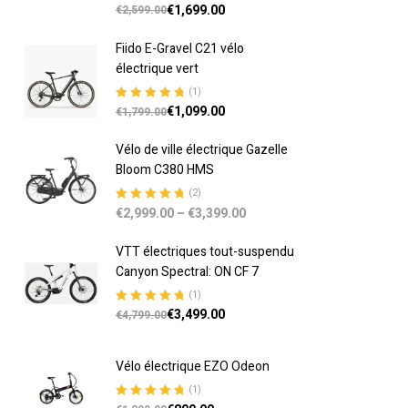
€
1,699.00
Note
5.00
sur
€
2,599.00
5
Fiido E-Gravel C21 vélo
électrique vert
(1)
€
1,099.00
Note
5.00
sur
€
1,799.00
5
Vélo de ville électrique Gazelle
Bloom C380 HMS
(2)
€
2,999.00
–
€
3,399.00
Note
5.00
sur
5
VTT électriques tout-suspendu
Canyon Spectral: ON CF 7
(1)
€
3,499.00
Note
5.00
sur
€
4,799.00
5
Vélo électrique EZO Odeon
(1)
Note
5.00
sur