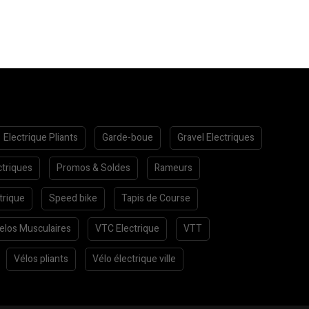
Electrique Pliants
Garde-boue
Gravel Electriques
ctriques
Promos & Soldes
Rameurs
trique
Speed bike
Tapis de Course
elos Musculaires
VTC Electrique
VTT
Vélos pliants
Vélo électrique ville