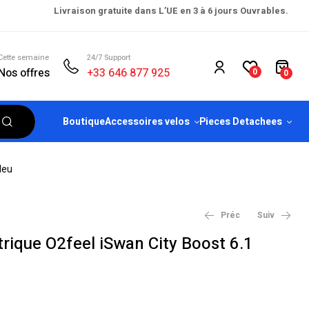
Livraison gratuite dans L’UE en 3 à 6 jours Ouvrables.
Cette semaine
24/7 Support
Nos offres
+33 646 877 925
0
0
Boutique
Accessoires velos
Pieces Detachees
leu
Préc
Suiv
ctrique O2feel iSwan City Boost 6.1
€
2,599.00
–
€
3,099.00
€
2,899.00
€
3,099.90