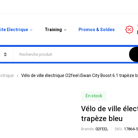
ite Electrique
Training
Promos & Soldes
ectrique
Vélo de ville électrique O2feel iSwan City Boost 6.1 trapèze b
En stock
Vélo de ville éle
trapèze bleu
Brands:
02FEEL
SKU:
17864-5