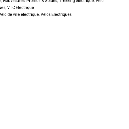
e
,
Nouveautes
,
Promos & Soldes
,
Trekking électrique
,
Vélo
ues
,
VTC Electrique
Vélo de ville électrique
,
Vélos Electriques