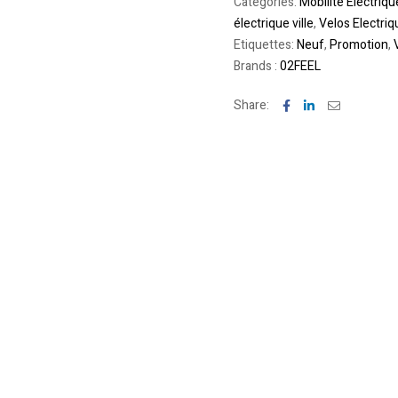
Categories:
Mobilite Electriqu
électrique ville
,
Velos Electriq
Etiquettes:
Neuf
,
Promotion
,
Brands :
02FEEL
Facebook
Linkedin
Email
Share: