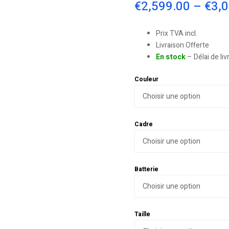
€
2,599.00
–
€
3,
Prix TVA incl.
Livraison Offerte
En stock
– Délai de li
Couleur
Cadre
Batterie
Taille