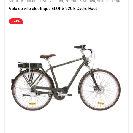
Mobilite Electrique
,
Nouveautes
,
Promos & Soldes
,
Vélo électrique
ville
,
Velos Electriques
,
VTC Electrique
Velo de ville electrique ELOPS 920 E Cadre Haut
-23%