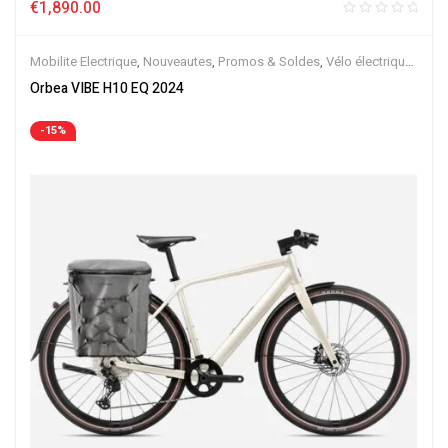
€
1,890.00
Mobilite Electrique
,
Nouveautes
,
Promos & Soldes
,
Vélo électrique
ville
,
Velos Electriques
,
VTC Electrique
Orbea VIBE H10 EQ 2024
-15%