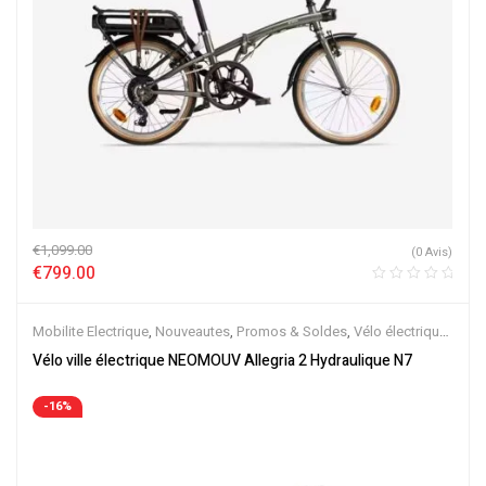
€
1,099.00
(0 Avis)
€
799.00
Mobilite Electrique
,
Nouveautes
,
Promos & Soldes
,
Vélo électrique
ville
,
Velos Electriques
,
VTC Electrique
Vélo ville électrique NEOMOUV Allegria 2 Hydraulique N7
-16%