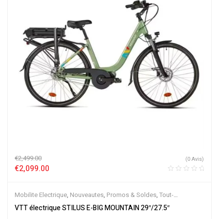
€
2,499.00
(0 Avis)
€
2,099.00
Mobilite Electrique
,
Nouveautes
,
Promos & Soldes
,
Tout-
Suspendus
,
Vélo électrique ville
,
Velos Electriques
,
VTT Électriques
VTT électrique STILUS E-BIG MOUNTAIN 29″/27.5″