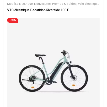
Mobilite Electrique
,
Nouveautes
,
Promos & Soldes
,
Vélo électrique
ville
,
Velos Electriques
,
VTC Electrique
VTC électrique Decathlon Riverside 100 E
-33%