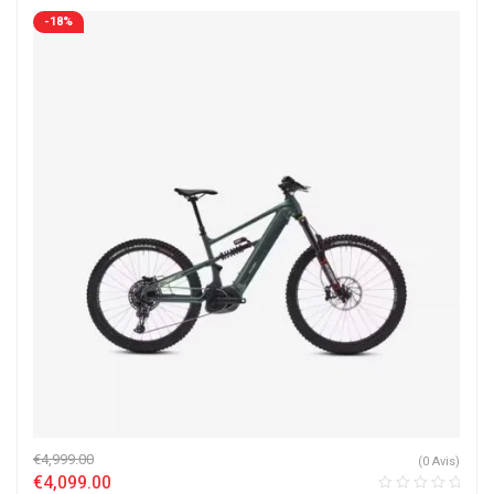
-18%
€
4,999.00
(0 Avis)
€
4,099.00