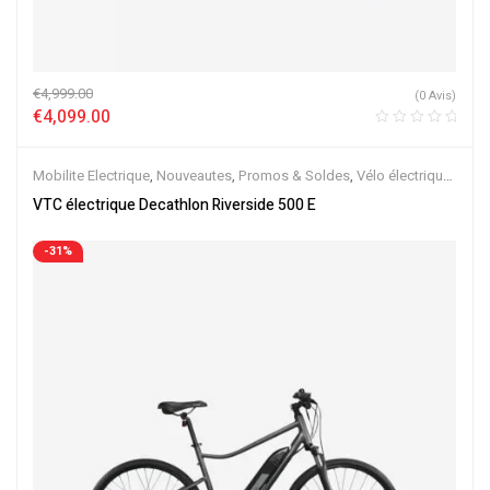
€
4,999.00
(0 Avis)
€
4,099.00
Mobilite Electrique
,
Nouveautes
,
Promos & Soldes
,
Vélo électrique
ville
,
Velos Electriques
,
VTC Electrique
VTC électrique Decathlon Riverside 500 E
-31%