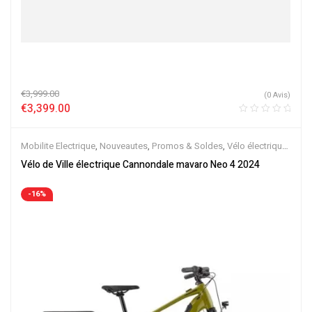
€
3,999.00
(0 Avis)
€
3,399.00
Mobilite Electrique
,
Nouveautes
,
Promos & Soldes
,
Vélo électrique
ville
,
Velos Electriques
,
VTC Electrique
Vélo de Ville électrique Cannondale mavaro Neo 4 2024
-16%