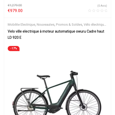
€
1,279.00
(0 Avis)
€
979.00
Mobilite Electrique
,
Nouveautes
,
Promos & Soldes
,
Vélo électrique
ville
,
Velos Electriques
,
VTC Electrique
Velo ville electrique à moteur automatique owuru Cadre haut
LD 920 E
-17%