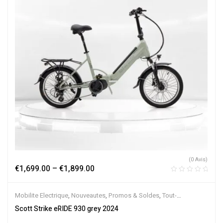
(0 Avis)
€
1,699.00
–
€
1,899.00
Mobilite Electrique
,
Nouveautes
,
Promos & Soldes
,
Tout-
Suspendus
,
Vélo électrique ville
,
Velos Electriques
,
VTT Électriques
Scott Strike eRIDE 930 grey 2024