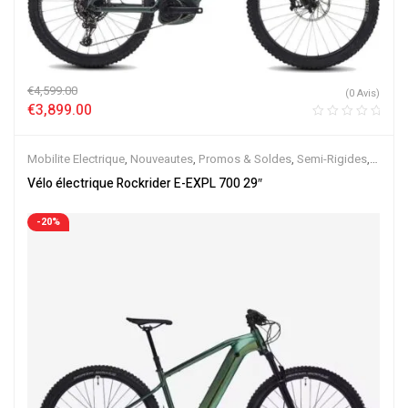
€
4,599.00
(0 Avis)
€
3,899.00
Mobilite Electrique
,
Nouveautes
,
Promos & Soldes
,
Semi-Rigides
,
Vélo électrique ville
,
Velos Electriques
,
VTT Électriques
Vélo électrique Rockrider E-EXPL 700 29″
-20%