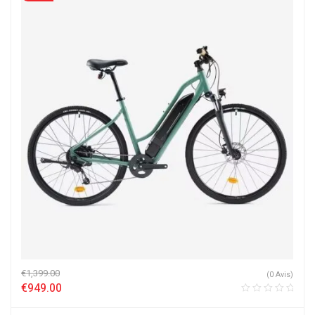
€
1,399.00
(0 Avis)
€
949.00