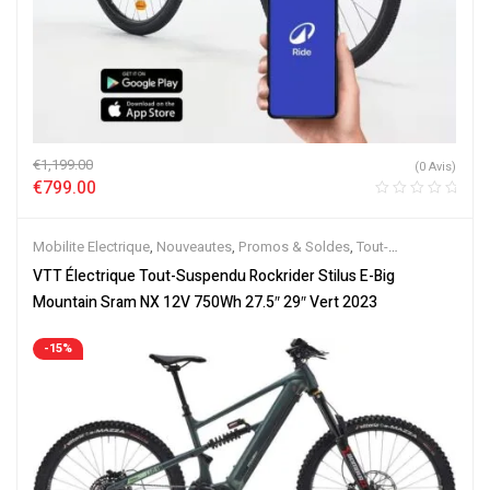
€
1,199.00
(0 Avis)
€
799.00
Mobilite Electrique
,
Nouveautes
,
Promos & Soldes
,
Tout-
Suspendus
,
Vélo électrique ville
,
Velos Electriques
,
VTT Électriques
VTT Électrique Tout-Suspendu Rockrider Stilus E-Big
Mountain Sram NX 12V 750Wh 27.5″ 29″ Vert 2023
-15%