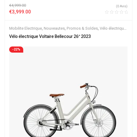
€
4,999.00
(0 Avis)
€
3,999.00
Mobilite Electrique
,
Nouveautes
,
Promos & Soldes
,
Vélo électrique
ville
,
Velos Electriques
Vélo électrique Voltaire Bellecour 26″ 2023
-22%