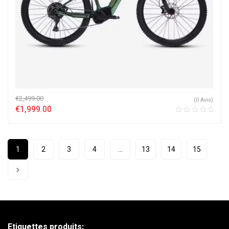
€
2,499.00
(0 Avis)
€
1,999.00
1
2
3
4
…
13
14
15
Etiquettes produits: