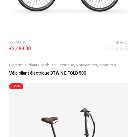
€
2,999.00
(0 Avis)
€
2,499.00
Electrique Pliants
,
Mobilite Electrique
,
Nouveautes
,
Promos &
Soldes
,
Vélo électrique ville
,
Velos Electriques
,
VTC Electrique
Vélo pliant électrique BTWIN E FOLD 500
-27%