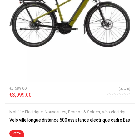
€
3,699.00
(0 Avis)
€
3,099.00
Mobilite Electrique
,
Nouveautes
,
Promos & Soldes
,
Vélo électrique
ville
,
Velos Electriques
,
VTC Electrique
Velo ville longue distance 500 assistance electrique cadre Bas
-27%