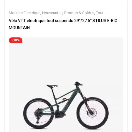
Mobilite Electrique
,
Nouveautes
,
Promos & Soldes
,
Tout-
Suspendus
,
Vélo électrique ville
,
Velos Electriques
,
VTT Électriques
Vélo VTT électrique tout suspendu 29″/27.5″ STILUS E-BIG
MOUNTAIN
-18%