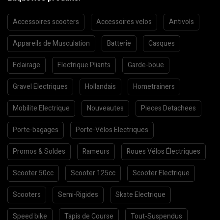
Accessoires scooters
Accessoires velos
Antivols
Appareils de Musculation
Batterie
Casques
Eclairage
Electrique Pliants
Garde-boue
Gravel Electriques
Hollandais
Hometrainers
Mobilite Electrique
Nouveautes
Pieces Detachees
Porte-bagages
Porte-Vélos Electriques
Promos & Soldes
Rameurs
Roues Vélos Électriques
Scooter 50cc
Scooter 125cc
Scooter Electrique
Scooters
Semi-Rigides
Skate Electrique
Speed bike
Tapis de Course
Tout-Suspendus