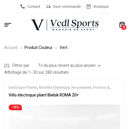
Contact
Suivi commande
Boutique
0
Accueil
Produit Couleur
Vert
Filtrer par
Affichage de 1–20 sur 282 résultats
Electrique Pliants
,
Mobilite Electrique
,
Nouveautes
,
Promos &
Soldes
,
Vélo électrique ville
,
Velos Electriques
Vélo électrique pliant Biwbik ROMA 20+
-15%