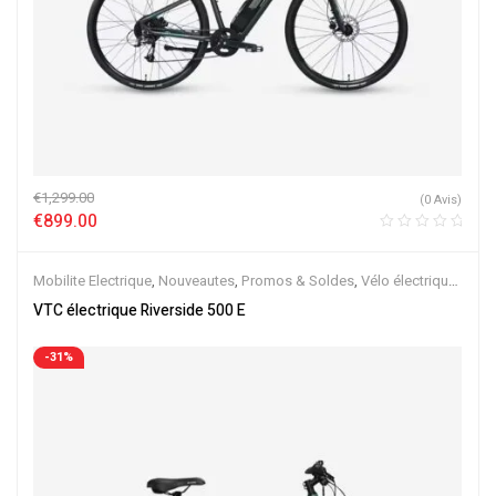
€
1,299.00
(0 Avis)
€
899.00
Mobilite Electrique
,
Nouveautes
,
Promos & Soldes
,
Vélo électrique
ville
,
Velos Electriques
,
VTC Electrique
VTC électrique Riverside 500 E
-31%