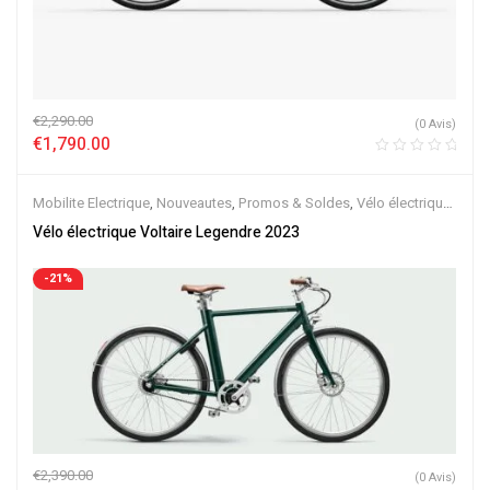
€
2,290.00
(0 Avis)
€
1,790.00
Mobilite Electrique
,
Nouveautes
,
Promos & Soldes
,
Vélo électrique
ville
,
Velos Electriques
Vélo électrique Voltaire Legendre 2023
-21%
€
2,390.00
(0 Avis)