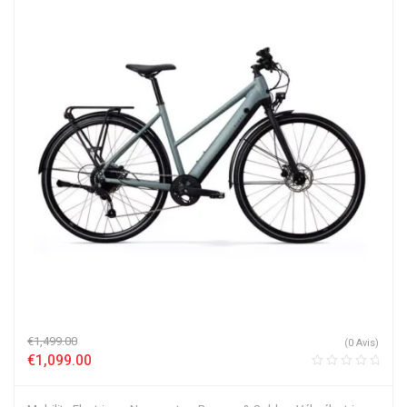
€
1,499.00
(0 Avis)
€
1,099.00