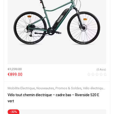
€
1,299.00
(0 Avis)
€
899.00
Mobilite Electrique
,
Nouveautes
,
Promos & Soldes
,
Vélo électrique
ville
,
Velos Electriques
,
VTC Electrique
Vélo tout chemin électrique – cadre bas – Riverside 520 E
vert
-32%