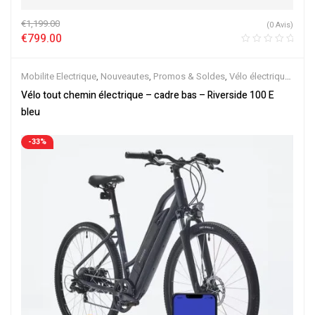
€
1,199.00
(0 Avis)
€
799.00
Mobilite Electrique
,
Nouveautes
,
Promos & Soldes
,
Vélo électrique
ville
,
Velos Electriques
,
VTC Electrique
Vélo tout chemin électrique – cadre bas – Riverside 100 E
bleu
-33%