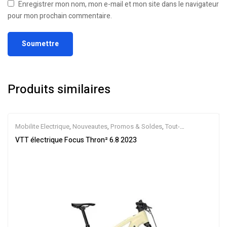
Enregistrer mon nom, mon e-mail et mon site dans le navigateur
pour mon prochain commentaire.
Produits similaires
Mobilite Electrique
,
Nouveautes
,
Promos & Soldes
,
Tout-
Suspendus
,
Vélo électrique ville
,
Velos Electriques
,
VTT Électriques
VTT électrique Focus Thron² 6.8 2023