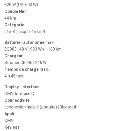
820 W (US: 600 W)
Couple Nm
44 Nm
Catégorie
L1e-B | jusqu’à 45 km/h
Batterie | autonomie max.
BQ983 | 48 V | 983 Wh | -180 km
Chargeur
Stromer CR246 | 246 W
Temps de charge max.
4 h 45 min
Display | Interface
OMNI Inteface C
Connectivité
conenexion mobile (gratuite) | Bluetooth
Appli
OMNI
Keyless