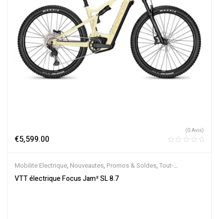
(0 Avis)
€
5,599.00
Mobilite Electrique
,
Nouveautes
,
Promos & Soldes
,
Tout-
Suspendus
,
Vélo électrique ville
,
Velos Electriques
,
VTT Électriques
VTT électrique Focus Jam² SL 8.7