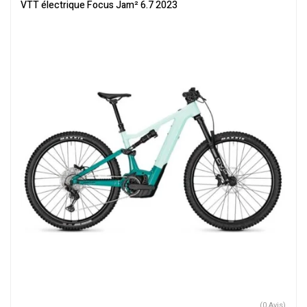
ville
,
Velos Electriques
,
VTT Électriques
VTT électrique Focus Jam² 6.7 2023
(0 Avis)