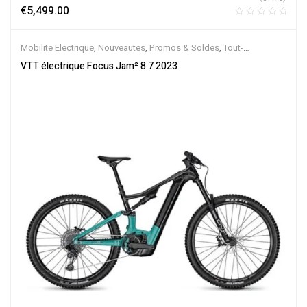
€
5,499.00
Mobilite Electrique
,
Nouveautes
,
Promos & Soldes
,
Tout-
Suspendus
,
Vélo électrique ville
,
Velos Electriques
,
VTT Électriques
VTT électrique Focus Jam² 8.7 2023