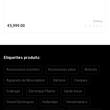
(0 Avis)
€
5,999.00
Etiquettes produits:
Accessoires scooters
Accessoires velos
Antivols
Appareils de Musculation
Batterie
Casques
Eclairage
Electrique Pliants
Garde-boue
Gravel Electriques
Hollandais
Hometrainers