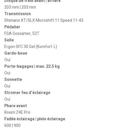
Disque de frein avant | arrière
203 mm | 203 mm
Transmission
Shimano XT/SLX Microshift 11 Speed 11-42
Pédalier
FSA Gossamer, 52T
Selle
Ergon SFC 30 Gel (Komfort: L)
Garde-boue
Oui
Porte-bagages | max. 22.5 kg
Oui
Sonnette
Oui
Stromer feu d’éclairage
Oui
Phare avant
Roxim Z4E Pro
Faible éclairage | plein éclairage
600 | 900