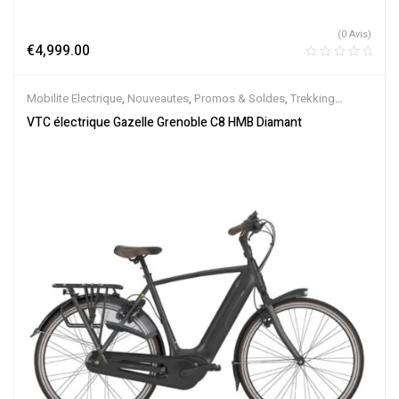
(0 Avis)
€
4,999.00
Mobilite Electrique
,
Nouveautes
,
Promos & Soldes
,
Trekking
électrique
,
Vélo électrique ville
,
Velos Electriques
,
VTC Electrique
VTC électrique Gazelle Grenoble C8 HMB Diamant