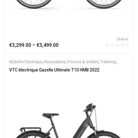
(0 Avis)
€
3,299.00
–
€
3,499.00
Mobilite Electrique
,
Nouveautes
,
Promos & Soldes
,
Trekking
électrique
,
Vélo électrique ville
,
Velos Electriques
,
VTC Electrique
VTC électrique Gazelle Ultimate T10 HMB 2022