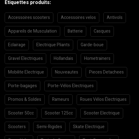
Etiquettes produits:
Accessoires scooters
Accessoires velos
Antivols
Appareils de Musculation
Batterie
Casques
Eclairage
Electrique Pliants
Garde-boue
Gravel Electriques
Hollandais
Hometrainers
Mobilite Electrique
Nouveautes
Pieces Detachees
Porte-bagages
Porte-Vélos Electriques
Promos & Soldes
Rameurs
Roues Vélos Électriques
Scooter 50cc
Scooter 125cc
Scooter Electrique
Scooters
Semi-Rigides
Skate Electrique