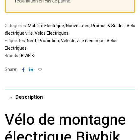
réclamation en cas de panne.
Categories:
Mobilite Electrique
,
Nouveautes
,
Promos & Soldes
,
Vélo
électrique ville
,
Velos Electriques
Etiquettes:
Neuf
,
Promotion
,
Vélo de ville électrique
,
Vélos
Electriques
Brands :
BIWBIK
Facebook
Linkedin
Email
Share:
Description
Vélo de montagne
électrique Biwbik