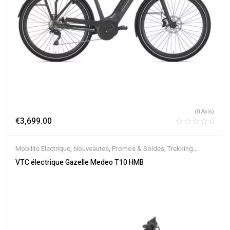
(0 Avis)
€
3,699.00
Mobilite Electrique
,
Nouveautes
,
Promos & Soldes
,
Trekking
électrique
,
Vélo électrique ville
,
Velos Electriques
,
VTC Electrique
VTC électrique Gazelle Medeo T10 HMB