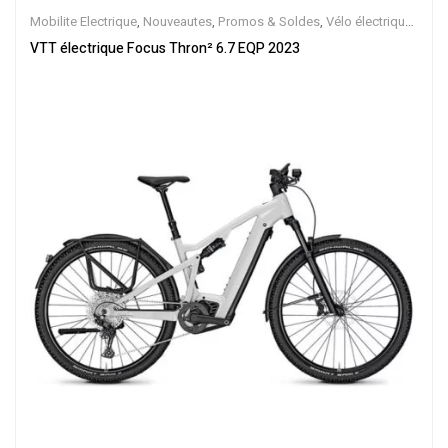
Mobilite Electrique
,
Nouveautes
,
Promos & Soldes
,
Vélo électrique
ville
,
Velos Electriques
,
VTT Électriques
VTT électrique Focus Thron² 6.7 EQP 2023