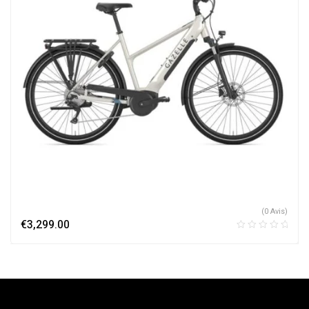
(0 Avis)
€
3,299.00