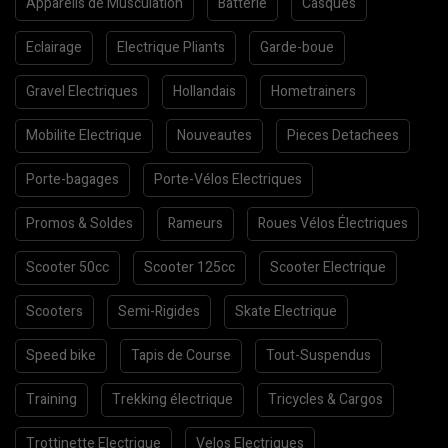
Appareils de Musculation
Batterie
Casques
Eclairage
Electrique Pliants
Garde-boue
Gravel Electriques
Hollandais
Hometrainers
Mobilite Electrique
Nouveautes
Pieces Detachees
Porte-bagages
Porte-Vélos Electriques
Promos & Soldes
Rameurs
Roues Vélos Électriques
Scooter 50cc
Scooter 125cc
Scooter Electrique
Scooters
Semi-Rigides
Skate Electrique
Speed bike
Tapis de Course
Tout-Suspendus
Training
Trekking électrique
Tricycles & Cargos
Trottinette Electrique
Velos Electriques