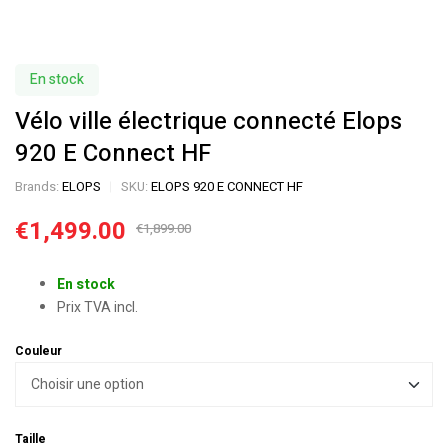
En stock
Vélo ville électrique connecté Elops
920 E Connect HF
Brands:
ELOPS
SKU:
ELOPS 920 E CONNECT HF
€
1,499.00
€
1,899.00
En stock
Prix TVA incl.
Couleur
Taille