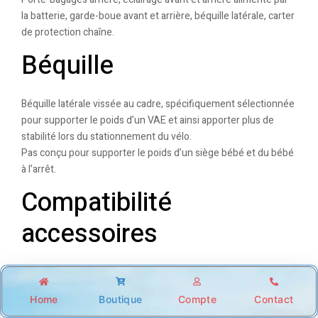
la batterie, garde-boue avant et arrière, béquille latérale, carter
de protection chaîne.
Béquille
Béquille latérale vissée au cadre, spécifiquement sélectionnée
pour supporter le poids d’un VAE et ainsi apporter plus de
stabilité lors du stationnement du vélo.
Pas conçu pour supporter le poids d’un siège bébé et du bébé
à l’arrêt.
Compatibilité
accessoires
Le porte bagages 27 kg permet d’accueillir un siège bébé sur
porte-bagages ou l’ensemble de notre bagagerie ELOPS.
Home
Boutique
Compte
Contact
Shop
Account
Wishlist
Search
Le cadre est équipé d’inserts permettant de fixer un antivol