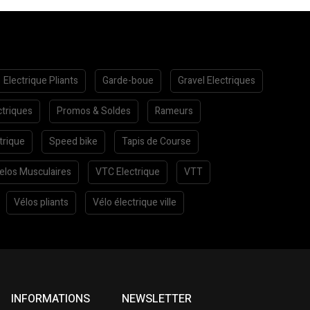
Electrique Pliants
Garde-boue
Gravel Electriques
ctriques
Promos & Soldes
Rameurs
trique
Speed bike
Tapis de Course
elos Musculaires
VTC Electrique
VTT
Vélos pliants
Vélo électrique ville
INFORMATIONS
NEWSLETTER