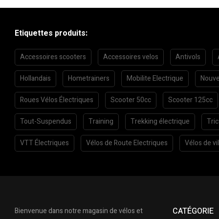
Etiquettes produits:
Accessoires scooters
Accessoires velos
Antivols
Hollandais
Hometrainers
Mobilite Electrique
Nouve
Roues Vélos Électriques
Scooter 50cc
Scooter 125cc
Tout-Suspendus
Training
Trekking électrique
Tri
VTT Électriques
Vélos de Route Electriques
Vélos de vil
CATÉGORIE
Bienvenue dans notre magasin de vélos et