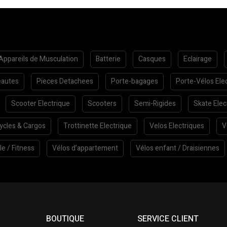
Appareils de Musculation
Batterie
Casques
Eclairage
autes
Pieces Detachees
Porte-bagages
Porte-Vélos Ele
Scooter Electrique
Scooters
Semi-Rigides
Skate Elec
cycles & Cargos
Trottinette Electrique
Velos Electriques
V
le / Fitness
Vélos d’appartement
Vélos enfant / Draisiennes
BOUTIQUE
SERVICE CLIENT