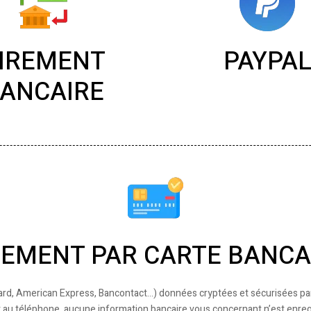
IREMENT
PAYPA
ANCAIRE
IEMENT PAR CARTE BANCA
ard, American Express, Bancontact...) données cryptées et sécurisées p
 au téléphone, aucune information bancaire vous concernant n’est enreg