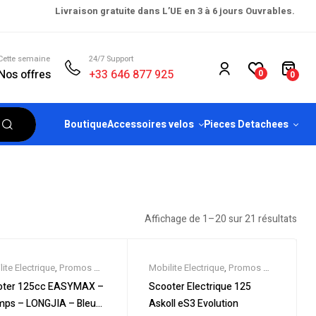
Livraison gratuite dans L’UE en 3 à 6 jours Ouvrables.
Cette semaine
24/7 Support
Nos offres
+33 646 877 925
0
0
Boutique
Accessoires velos
Pieces Detachees
Affichage de 1–20 sur 21 résultats
ite Electrique
,
Promos &
Mobilite Electrique
,
Promos &
es
,
Scooter 125cc
,
Soldes
,
Scooter 125cc
,
oter 125cc EASYMAX –
Scooter Electrique 125
ters
Scooter Electrique
,
Scooters
mps – LONGJIA – Bleu
Askoll eS3 Evolution