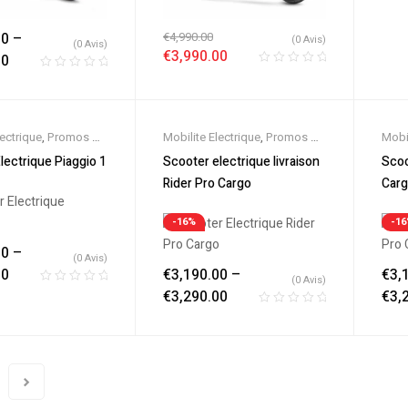
00
–
€
4,990.00
(0 Avis)
(0 Avis)
€
3,990.00
00
lectrique
,
Promos &
Mobilite Electrique
,
Promos &
Mobil
ooter 125cc
,
Soldes
,
Scooter 125cc
,
Sold
lectrique Piaggio 1
Scooter electrique livraison
Scoo
0cc
,
Scooter
Scooter 50cc
,
Scooter
Scoo
Rider Pro Cargo
Car
,
Scooters
Electrique
,
Scooters
Elect
-16%
-1
00
–
(0 Avis)
00
€
3,190.00
–
€
3,
(0 Avis)
€
3,290.00
€
3,