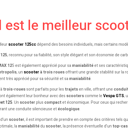
 est le meilleur scoo
lleur
scooter 125cc
dépend des besoins individuels, mais certains modèl
 125
, reconnu pour sa fiabilité, son style élégant et son économie de carb
MAX 12
5 est également apprécié pour sa
maniabilité
et ses caractéristi
tropolis
, un
scooter
à trois roues
offrant une grande stabilité sur la rou
t très apprécié pour sa sécurité et sa
maniabilité
.
à
trois-roues
sont parfaits pour les
trajets
en ville, offrant une
conduit
ont également leur bonheur avec des
scooters
comme le
Vespa
GTS
, 
et 125
. Un
scooter
plus
compact
et économique. Pour ceux qui reche
frant une conduite silencieuse et
écologique
.
t d’un
scooter
, il est important de prendre en compte des critères tels qu
ptimale, la
maniabilité
du
scooter
, la présence éventuelle d’un
top-cas