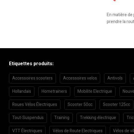
En matière de
prendre la rout
Etiquettes produits:
Accessoires scooters
Accessoires velos
Antivols
Hollandais
Hometrainers
Mobilite Electrique
Nouve
Roues Vélos Électriques
Scooter 50cc
Scooter 125cc
Tout-Suspendus
Training
Trekking électrique
Tri
VTT Électriques
Vélos de Route Electriques
Vélos de vil