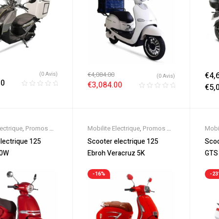
(0 Avis)
€
4,084.00
€
4,
(0 Avis)
00
€
3,084.00
€
5,
lectrique
,
Promos &
Mobilite Electrique
,
Promos &
Mobil
ooter 125cc
,
Soldes
,
Scooter 125cc
,
Sold
lectrique 125
Scooter electrique 125
Scoo
ectrique
,
Scooters
Scooter Electrique
,
Scooters
Scoo
00W
Ebroh Veracruz 5K
GTS
-16%
-2