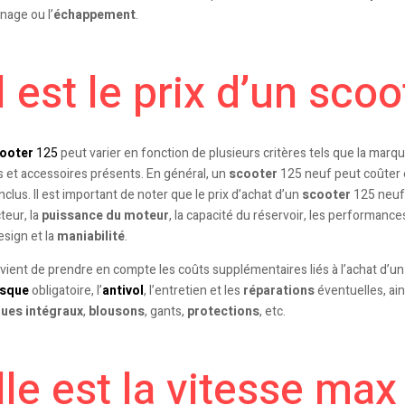
nage ou l’
échappement
.
 est le prix d’un scoo
ooter
125
peut varier en fonction de plusieurs critères tels que la marque
s et accessoires présents. En général, un
scooter
125 neuf peut coûter 
clus. Il est important de noter que le prix d’achat d’un
scooter
125 neuf 
teur, la
puissance du moteur
, la capacité du réservoir, les performanc
esign et la
maniabilité
.
onvient de prendre en compte les coûts supplémentaires liés à l’achat d’u
sque
obligatoire, l’
antivol
, l’entretien et les
réparations
éventuelles, ai
ues intégraux
,
blousons
, gants,
protections
, etc.
le est la vitesse max