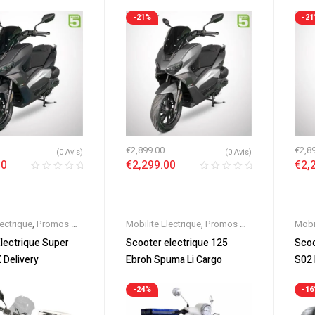
Mat
-21%
-2
€
2,899.00
€
2,8
(0 Avis)
(0 Avis)
00
€
2,299.00
€
2,
lectrique
,
Promos &
Mobilite Electrique
,
Promos &
Mobil
ooter 125cc
,
Soldes
,
Scooter 125cc
,
Sold
lectrique Super
Scooter electrique 125
Scoo
0cc
,
Scooter
Scooter Electrique
,
Scooters
Scoo
 Delivery
Ebroh Spuma Li Cargo
S02
,
Scooters
Elect
-24%
-1