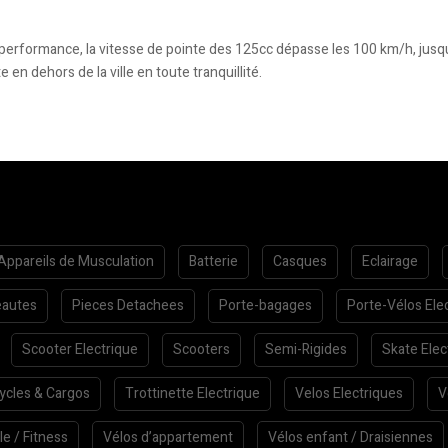
 performance, la vitesse de pointe des 125cc dépasse les 100 km/h, ju
e en dehors de la ville en toute tranquillité.
Appareils de Musculation
Batterie
Casques
Eclairage
autes
Pieces Detachees
Porte-bagages
Porte-Vélos Ele
Scooter Electrique
Scooters
Semi-Rigides
Skate Elec
cycles & Cargos
Trottinette Electrique
Velos Electriques
V
le / Fitness
Vélos d’appartement
Vélos enfant / Draisiennes