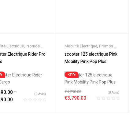
ite Electrique
,
Promos &
Mobilite Electrique
,
Promos &
es
,
Scooter 125cc
,
Soldes
,
Scooter 125cc
,
ter Electrique Rider Pro
scooter 125 electrique Pink
ter 50cc
,
Scooter
Scooter Electrique
,
Scooters
go
Mobility Pink Pop Plus
rique
,
Scooters
6%
-21%
190.00
–
€
4,790.00
(0 Avis)
(0 Avis)
€
3,790.00
290.00