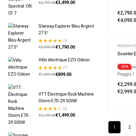
€
3,499.00
Note
5.00
sur
€
4,799.00
5
€
2,790.
€
4,090.
Starway Explorer Bleu Argent
27.5″
(3)
Mobilite E
€
1,790.00
Note
5.00
sur
€
2,390.00
Soldes
,
Sc
5
Scooter E
Scooter 5
Vélo électrique EZO Odeon
Electrique
-21%
(1)
€
899.00
Note
5.00
sur
€
1,299.00
5
€
2,299.
€
2,999.
VTT Électrique Rock Machine
Storm E70-29 500W
(3)
€
1,499.00
Note
4.67
€
2,199.00
sur 5
1
2