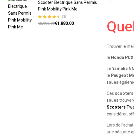
→
Scooter Electrique Sans Permis
Pink Mobility Pink Me
(3)
Quel
€
1,880.00
Note
4.67
€
2,380.00
sur 5
Trouver le mei
le
Honda PCX
Le
Yamaha N
le
Peugeot Me
roues
égalemen
Ces
scooters
roues
trouver
Scooters
Twe
considérer, of
Lors de l’acha
une sécurité o