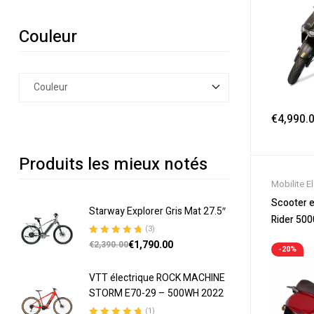
Couleur
€
4,990.
Produits les mieux notés
Mobilite E
Soldes
,
Sc
Scooter e
Starway Explorer Gris Mat 27.5″
Scooter El
Rider 50
(3)
€
1,790.00
Note
5.00
sur
€
2,390.00
-20%
5
VTT électrique ROCK MACHINE
STORM E70-29 – 500WH 2022
(1)