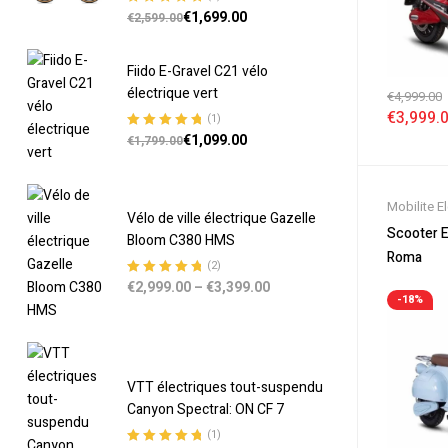
€
1,699.00
Note
5.00
sur
€
2,599.00
5
Fiido E-Gravel C21 vélo
électrique vert
€
4,999.00
€
3,999.
(1)
€
1,099.00
Note
5.00
sur
€
1,799.00
5
Mobilite E
Vélo de ville électrique Gazelle
Soldes
,
Sc
Scooter E
Bloom C380 HMS
Scooter 5
Roma
(2)
Electrique
€
2,999.00
–
€
3,399.00
Note
5.00
sur
-18%
5
VTT électriques tout-suspendu
Canyon Spectral: ON CF 7
(1)