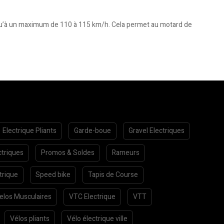
squ’à un maximum de 110 à 115 km/h. Cela permet au motard de
Electrique Pliants
Garde-boue
Gravel Electriques
ctriques
Promos & Soldes
Rameurs
trique
Speed bike
Tapis de Course
elos Musculaires
VTC Electrique
VTT
Vélos pliants
Vélo électrique ville