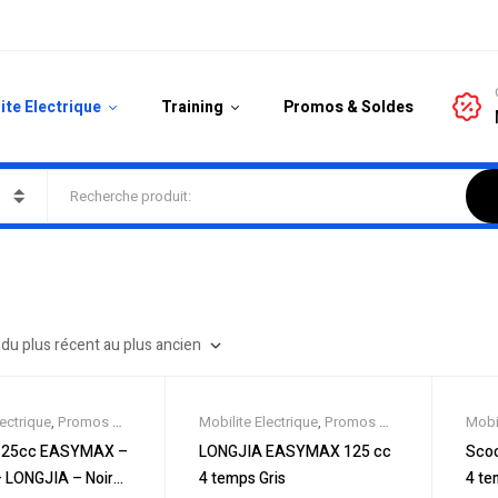
ite Electrique
Training
Promos & Soldes
lectrique
,
Promos &
Mobilite Electrique
,
Promos &
Mobil
ooter 125cc
,
Soldes
,
Scooter 125cc
,
Sold
 125cc EASYMAX –
LONGJIA EASYMAX 125 cc
Sco
Scooters
Scoo
– LONGJIA – Noir
4 temps Gris
4 te