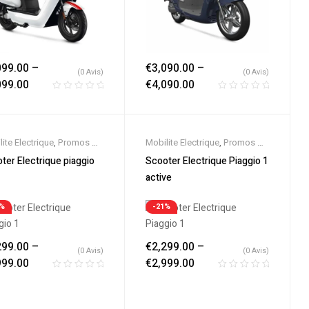
099.00
–
€
3,090.00
–
(0 Avis)
(0 Avis)
099.00
€
4,090.00
ite Electrique
,
Promos &
Mobilite Electrique
,
Promos &
es
,
Scooter 125cc
,
Soldes
,
Scooter 125cc
,
ter Electrique piaggio
Scooter Electrique Piaggio 1
ter 50cc
,
Scooter
Scooter 50cc
,
Scooter
active
rique
,
Scooters
Electrique
,
Scooters
1%
-21%
299.00
–
€
2,299.00
–
(0 Avis)
(0 Avis)
999.00
€
2,999.00