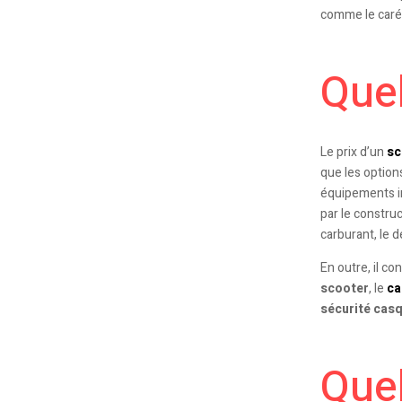
comme le caré
Quel
Le prix d’un
sc
que les option
équipements in
par le construc
carburant, le d
En outre, il c
scooter
, le
ca
sécurité
casq
Quel