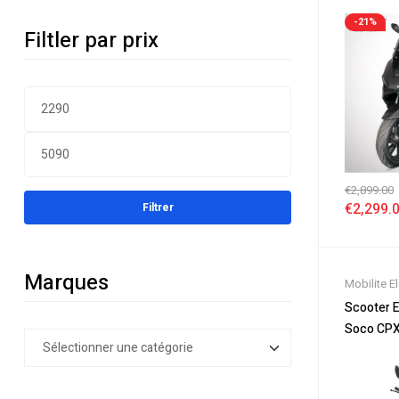
Mat
-21%
Filtler par prix
€
2,899.00
€
2,299.
Filtrer
Marques
Mobilite E
Soldes
,
Sc
Scooter E
Scooter 5
Soco CPX
Electrique