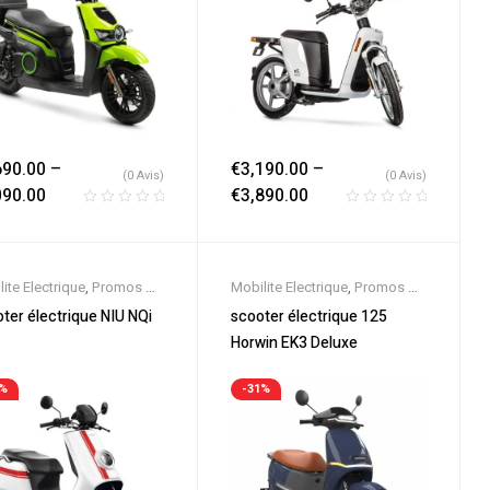
690.00
–
€
3,190.00
–
(0 Avis)
(0 Avis)
090.00
€
3,890.00
ite Electrique
,
Promos &
Mobilite Electrique
,
Promos &
es
,
Scooter 125cc
,
Soldes
,
Scooter 125cc
,
ter électrique NIU NQi
scooter électrique 125
ter Electrique
,
Scooters
Scooter Electrique
,
Scooters
Horwin EK3 Deluxe
3%
-31%