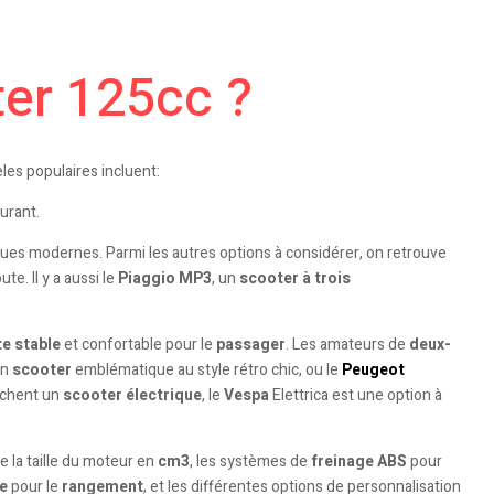
ter 125cc ?
es populaires incluent:
urant.
ques modernes. Parmi les autres options à considérer, on retrouve
te. Il y a aussi le
Piaggio MP3
, un
scooter à trois
e stable
et confortable pour le
passager
. Les amateurs de
deux-
un
scooter
emblématique au style rétro chic, ou le
Peugeot
rchent un
scooter électrique
, le
Vespa
Elettrica est une option à
e la taille du moteur en
cm3
, les systèmes de
freinage ABS
pour
e
pour le
rangement
, et les différentes options de personnalisation