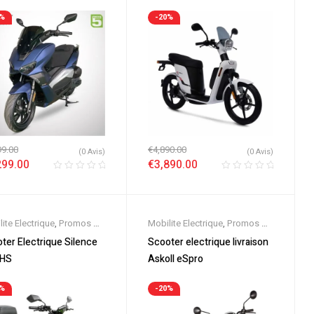
1%
-20%
99.00
€
4,890.00
(0 Avis)
(0 Avis)
299.00
€
3,890.00
ite Electrique
,
Promos &
Mobilite Electrique
,
Promos &
es
,
Scooter 125cc
,
Soldes
,
Scooter 125cc
,
ter Electrique Silence
Scooter electrique livraison
ter 50cc
,
Scooter
Scooter 50cc
,
Scooter
 HS
Askoll eSpro
rique
,
Scooters
Electrique
,
Scooters
6%
-20%