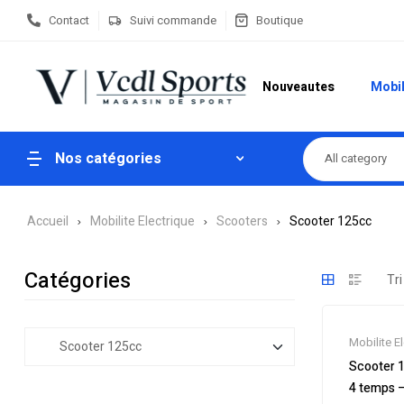
Contact
Suivi commande
Boutique
Nouveautes
Mobil
Nos catégories
All category
Accueil
Mobilite Electrique
Scooters
Scooter 125cc
Catégories
Mobilite E
Soldes
,
Sc
Scooter
Scooters
4 temps 