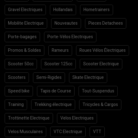
Gravel Electriques
Hollandais
Hometrainers
Mobilite Electrique
Nouveautes
Pieces Detachees
Porte-bagages
Porte-Vélos Electriques
Promos & Soldes
Rameurs
Roues Vélos Électriques
Scooter 50cc
Scooter 125cc
Scooter Electrique
Scooters
Semi-Rigides
Skate Electrique
Speed bike
Tapis de Course
Tout-Suspendus
Training
Trekking électrique
Tricycles & Cargos
Trottinette Electrique
Velos Electriques
Velos Musculaires
VTC Electrique
VTT