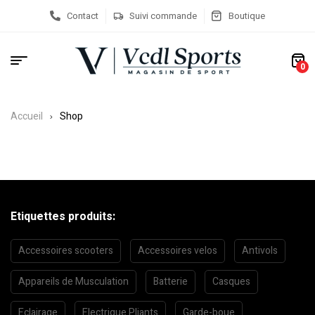
Contact
Suivi commande
Boutique
0
Accueil
Shop
Etiquettes produits:
Accessoires scooters
Accessoires velos
Antivols
Appareils de Musculation
Batterie
Casques
Eclairage
Electrique Pliants
Garde-boue