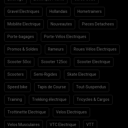
Gravel Electriques
Hollandais
Hometrainers
Mobilite Electrique
Nouveautes
Pieces Detachees
Porte-bagages
Porte-Vélos Electriques
Promos & Soldes
Rameurs
Roues Vélos Électriques
Scooter 50cc
Scooter 125cc
Scooter Electrique
Scooters
Semi-Rigides
Skate Electrique
Speed bike
Tapis de Course
Tout-Suspendus
Training
Trekking électrique
Tricycles & Cargos
Trottinette Electrique
Velos Electriques
Velos Musculaires
VTC Electrique
VTT