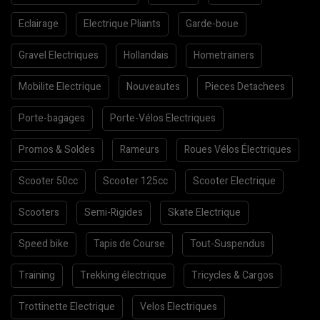
Eclairage
Electrique Pliants
Garde-boue
Gravel Electriques
Hollandais
Hometrainers
Mobilite Electrique
Nouveautes
Pieces Detachees
Porte-bagages
Porte-Vélos Electriques
Promos & Soldes
Rameurs
Roues Vélos Électriques
Scooter 50cc
Scooter 125cc
Scooter Electrique
Scooters
Semi-Rigides
Skate Electrique
Speed bike
Tapis de Course
Tout-Suspendus
Training
Trekking électrique
Tricycles & Cargos
Trottinette Electrique
Velos Electriques