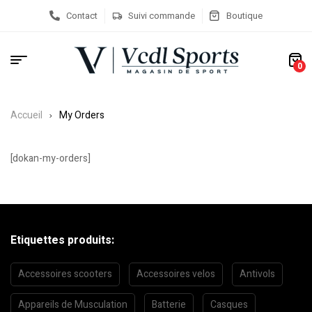
Contact
Suivi commande
Boutique
0
Accueil
My Orders
[dokan-my-orders]
Etiquettes produits:
Accessoires scooters
Accessoires velos
Antivols
Appareils de Musculation
Batterie
Casques