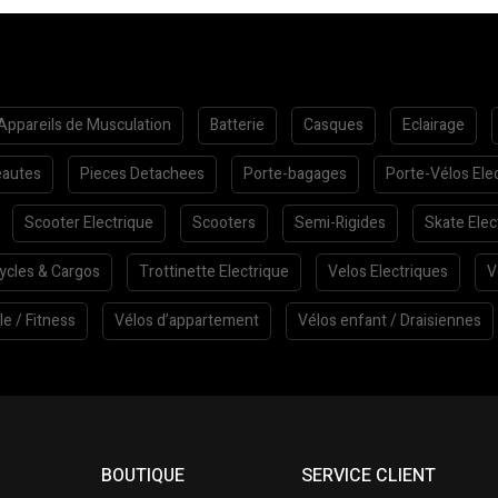
Appareils de Musculation
Batterie
Casques
Eclairage
autes
Pieces Detachees
Porte-bagages
Porte-Vélos Ele
Scooter Electrique
Scooters
Semi-Rigides
Skate Elec
cycles & Cargos
Trottinette Electrique
Velos Electriques
V
le / Fitness
Vélos d’appartement
Vélos enfant / Draisiennes
BOUTIQUE
SERVICE CLIENT