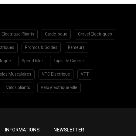
Electrique Pliants
Garde-boue
Gravel Electriques
ctriques
Promos & Soldes
Rameurs
trique
Speed bike
Tapis de Course
elos Musculaires
VTC Electrique
VTT
Vélos pliants
Vélo électrique ville
INFORMATIONS
NEWSLETTER