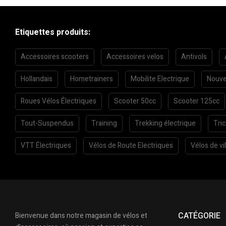
Etiquettes produits:
Accessoires scooters
Accessoires velos
Antivols
Hollandais
Hometrainers
Mobilite Electrique
Nouve
Roues Vélos Électriques
Scooter 50cc
Scooter 125cc
Tout-Suspendus
Training
Trekking électrique
Tri
VTT Électriques
Vélos de Route Electriques
Vélos de vil
CATÉGORIE
Bienvenue dans notre magasin de vélos et