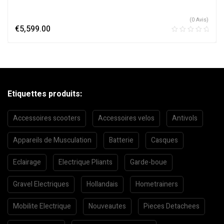
(0 Avis)
€
5,599.00
Etiquettes produits:
Accessoires scooters
Accessoires velos
Antivols
Appareils de Musculation
Batterie
Casques
Eclairage
Electrique Pliants
Garde-boue
Gravel Electriques
Hollandais
Hometrainers
Mobilite Electrique
Nouveautes
Pieces Detachees