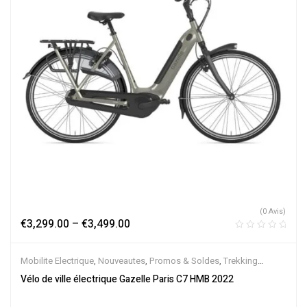
(0 Avis)
€
3,299.00
–
€
3,499.00
Mobilite Electrique
,
Nouveautes
,
Promos & Soldes
,
Trekking
électrique
,
Vélo électrique ville
,
Velos Electriques
,
VTC Electrique
Vélo de ville électrique Gazelle Paris C7 HMB 2022