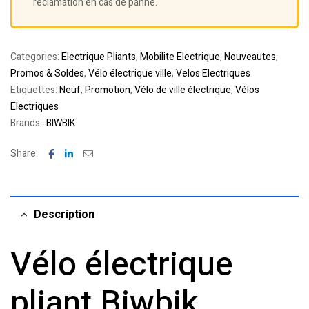
réclamation en cas de panne.
Categories:
Electrique Pliants
,
Mobilite Electrique
,
Nouveautes
,
Promos & Soldes
,
Vélo électrique ville
,
Velos Electriques
Etiquettes:
Neuf
,
Promotion
,
Vélo de ville électrique
,
Vélos
Electriques
Brands :
BIWBIK
Facebook
Linkedin
Email
Share:
Description
Vélo électrique
pliant Biwbik