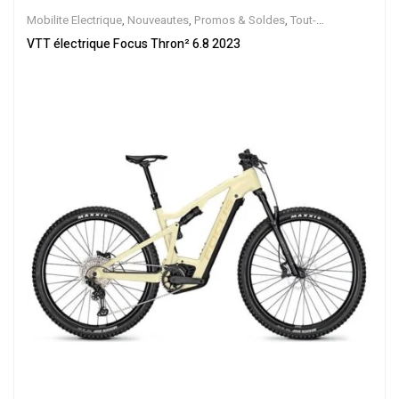
Mobilite Electrique
,
Nouveautes
,
Promos & Soldes
,
Tout-
Suspendus
,
Vélo électrique ville
,
Velos Electriques
,
VTT Électriques
VTT électrique Focus Thron² 6.8 2023