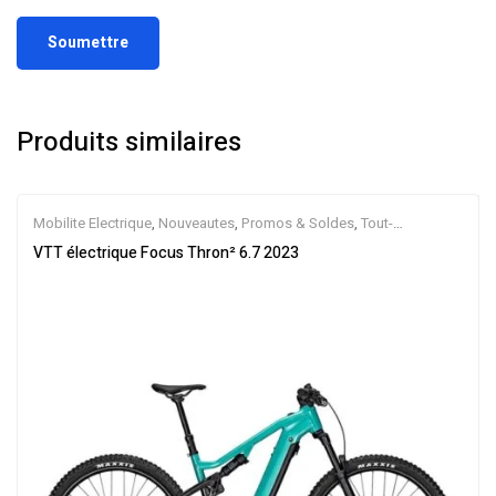
Produits similaires
Mobilite Electrique
,
Nouveautes
,
Promos & Soldes
,
Tout-
Suspendus
,
Vélo électrique ville
,
Velos Electriques
,
VTT Électriques
VTT électrique Focus Thron² 6.7 2023