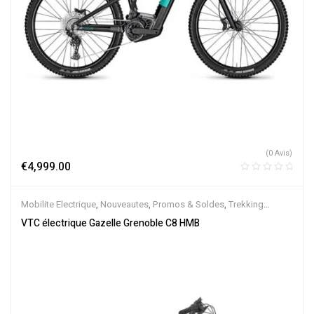
(0 Avis)
€
4,999.00
Mobilite Electrique
,
Nouveautes
,
Promos & Soldes
,
Trekking
électrique
,
Vélo électrique ville
,
Velos Electriques
,
VTC Electrique
VTC électrique Gazelle Grenoble C8 HMB