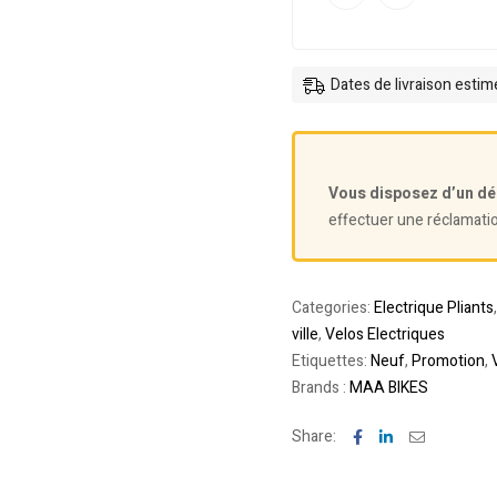
Dates de livraison esti
Vous disposez d’un dé
effectuer une réclamati
Categories:
Electrique Pliants
ville
,
Velos Electriques
Etiquettes:
Neuf
,
Promotion
,
Brands :
MAA BIKES
Facebook
Linkedin
Email
Share: