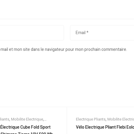
mail et mon site dans le navigateur pour mon prochain commentaire.
liants
,
Mobilite Electrique
,
Electrique Pliants
,
Mobilite Electr
s
,
Promos & Soldes
,
Vélo
Nouveautes
,
Promos & Soldes
,
V
t Électrique Cube Fold Sport
Vélo Electrique Pliant Flebi Eolo
lle
,
Velos Electriques
électrique ville
,
Velos Electriques