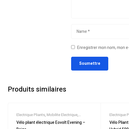
Enregistrer mon nom, mon e-
Produits similaires
Electrique Pliants
,
Mobilite Electrique
,
Electrique P
Nouveautes
,
Promos & Soldes
,
Vélo
Nouveaute
Vélo pliant électrique Eovolt Evening –
Vélo Plian
électrique ville
,
Velos Electriques
électrique vi