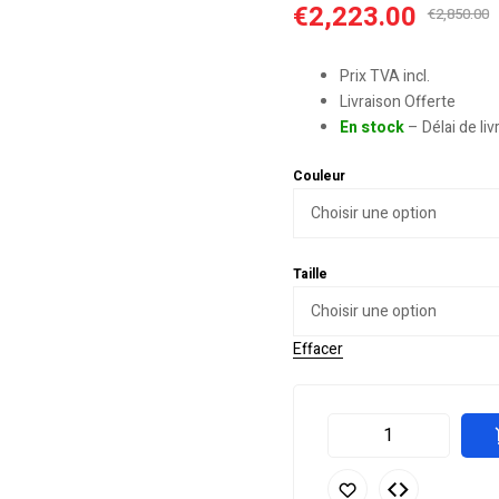
€
2,223.00
€
2,850.00
Prix TVA incl.
Livraison Offerte
En stock
– Délai de li
Couleur
Taille
Effacer