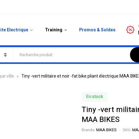
ite Electrique
Training
Promos & Soldes
ue ville
Tiny -vert militaire et noir -fat bike pliant électrique MAA BIK
En stock
Tiny -vert militai
MAA BIKES
Brands:
MAA BIKES
SKU:
MAA