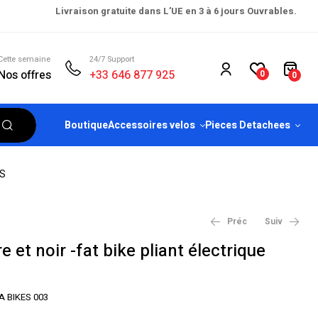
Livraison gratuite dans L’UE en 3 à 6 jours Ouvrables.
Cette semaine
24/7 Support
Nos offres
+33 646 877 925
0
0
Boutique
Accessoires velos
Pieces Detachees
ES
Préc
Suiv
re et noir -fat bike pliant électrique
€
€
2,223.00
2,223.00
€
€
2,850.00
2,850.00
 BIKES 003