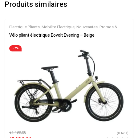
Produits similaires
Electrique Pliants
,
Mobilite Electrique
,
Nouveautes
,
Promos &
Soldes
,
Vélo électrique ville
,
Velos Electriques
Vélo pliant électrique Eovolt Evening – Beige
-7%
€
1,499.00
(0 Avis)