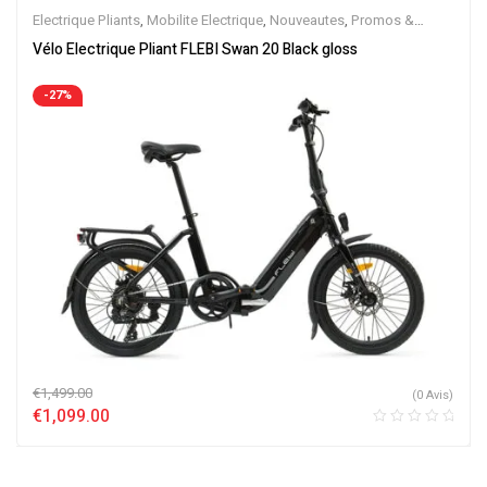
Electrique Pliants
,
Mobilite Electrique
,
Nouveautes
,
Promos &
Soldes
,
Vélo électrique ville
,
Velos Electriques
Vélo Electrique Pliant FLEBI Swan 20 Black gloss
-27%
€
1,499.00
(0 Avis)
€
1,099.00