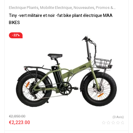
Electrique Pliants
,
Mobilite Electrique
,
Nouveautes
,
Promos &
Soldes
,
Vélo électrique ville
,
Velos Electriques
Tiny -vert militaire et noir -fat bike pliant électrique MAA
BIKES
-22%
€
2,850.00
(0 Avis)
€
2,223.00