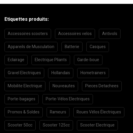
Etiquettes produits:
Accessoires scooters
Accessoires velos
Antivols
Appareils de Musculation
Batterie
Casques
Eclairage
Electrique Pliants
Garde-boue
Gravel Electriques
Hollandais
Hometrainers
Mobilite Electrique
Nouveautes
Pieces Detachees
Porte-bagages
Porte-Vélos Electriques
Promos & Soldes
Rameurs
Roues Vélos Électriques
Scooter 50cc
Scooter 125cc
Scooter Electrique