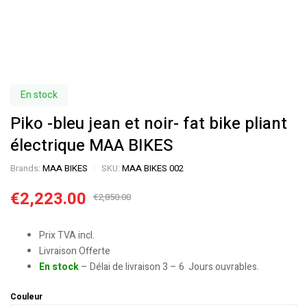
En stock
Piko -bleu jean et noir- fat bike pliant
électrique MAA BIKES
Brands:
MAA BIKES
SKU:
MAA BIKES 002
€
2,223.00
€
2,850.00
Prix TVA incl.
Livraison Offerte
En stock
– Délai de livraison 3 – 6 Jours ouvrables.
Couleur