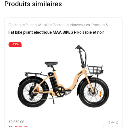
Produits similaires
Electrique Pliants
,
Mobilite Electrique
,
Nouveautes
,
Promos &
Soldes
,
Vélo électrique ville
,
Velos Electriques
Fat bike pliant électrique MAA BIKES Piko sable et noir
-22%
€
2,850.00
(0 Avis)