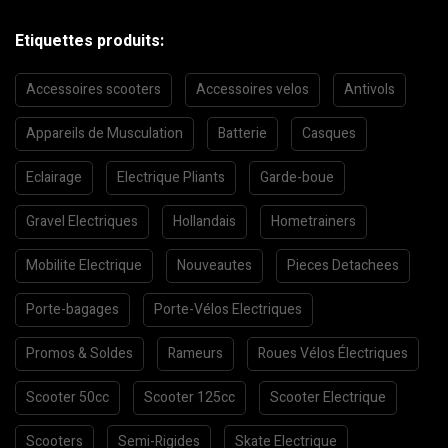
Etiquettes produits:
Accessoires scooters
Accessoires velos
Antivols
Appareils de Musculation
Batterie
Casques
Eclairage
Electrique Pliants
Garde-boue
Gravel Electriques
Hollandais
Hometrainers
Mobilite Electrique
Nouveautes
Pieces Detachees
Porte-bagages
Porte-Vélos Electriques
Promos & Soldes
Rameurs
Roues Vélos Électriques
Scooter 50cc
Scooter 125cc
Scooter Electrique
Scooters
Semi-Rigides
Skate Electrique