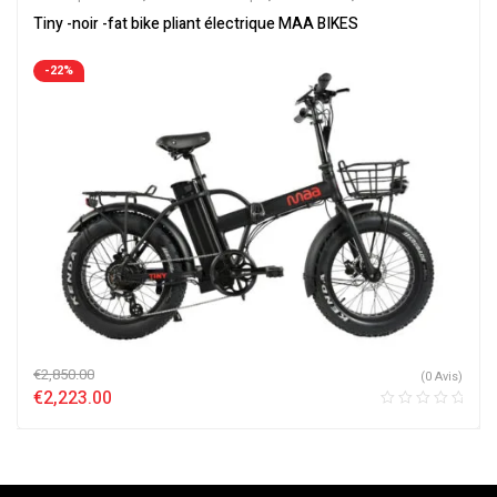
Soldes
,
Vélo électrique ville
,
Velos Electriques
Tiny -noir -fat bike pliant électrique MAA BIKES
-22%
€
2,850.00
(0 Avis)
€
2,223.00