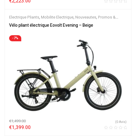
€
2,223.00
Electrique Pliants
,
Mobilite Electrique
,
Nouveautes
,
Promos &
Soldes
,
Vélo électrique ville
,
Velos Electriques
Vélo pliant électrique Eovolt Evening – Beige
-7%
€
1,499.00
(0 Avis)
€
1,399.00