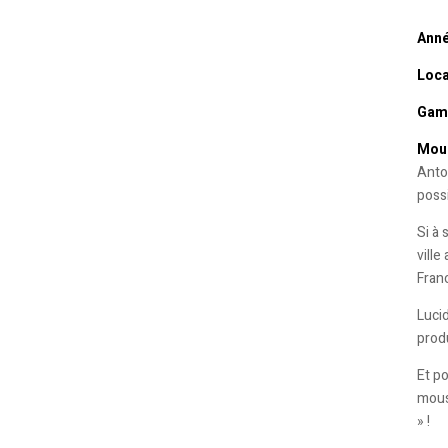
Anné
Loca
Gamm
Mous
Anton
possi
Si à
ville
Franc
Luci
prod
Et p
mous
» !