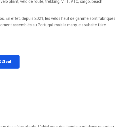
vélo pliant, vélo de route, trekking, VTT, VTC, cargo, beach
élos. En effet, depuis 2021, les vélos haut de gamme sont fabriqués
 moment assemblés au Portugal, mais la marque souhaite faire
O2feel
que des vélos pliants. L’idéal pour des trajets quotidiens en milieu