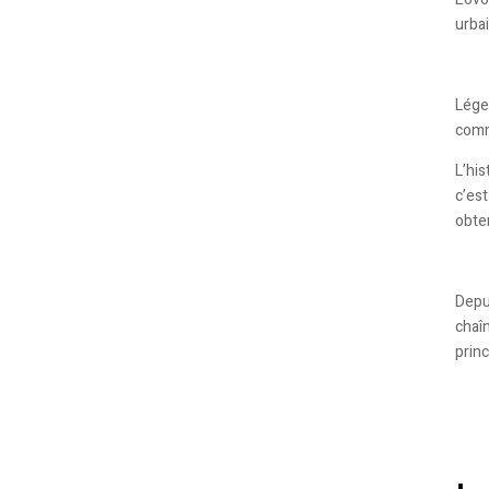
urbai
Lége
comm
L’hi
c’est
obten
Depu
chaîn
prin