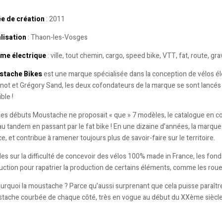
e de création
: 2011
lisation
: Thaon-les-Vosges
e électrique
: ville, tout chemin, cargo, speed bike, VTT, fat, route, gr
tache Bikes
est une marque spécialisée dans la conception de vélos él
ot et Grégory Sand, les deux cofondateurs de la marque se sont lancés av
ble !
 ses débuts Moustache ne proposait « que » 7 modèles, le catalogue en c
 au tandem en passant par le fat bike ! En une dizaine d’années, la marq
e, et contribue à ramener toujours plus de savoir-faire sur le territoire.
des sur la difficulté de concevoir des vélos 100% made in France, les fon
uction pour rapatrier la production de certains éléments, comme les roue
ourquoi la moustache ? Parce qu’aussi surprenant que cela puisse paraître
tache courbée de chaque côté, très en vogue au début du XXème siècle 