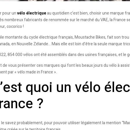
r pour un
vélo électrique
au quotidien c’est bien, choisir une marque fr
rès nombreux fabricants de renommée sur le marché du VAE, la France se
ur, cocorico !
ile montante du cycle électrique français, Moustache Bikes, fait son trou
nada, en Nouvelle Zélande… Mais elle est loin d’être la seule marque trico
022, 854 000 vélos ont été assemblés dans des usines françaises, et le g
t de vous présenter ces marques qui font les beaux jours du vélo à assi
ent par « vélo made in France ».
’est quoi un vélo éle
rance ?
le savez probablement, pour pouvoir utiliser légalement la mention “Made
être créée sur le territoire français.