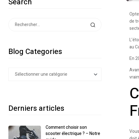
Search
Opte
de t
secte
L’éto
au Ca
Blog Categories
En 2
Avan
vraim
C
F
Derniers articles
Comment choisir son
Vous 
scooter électrique ? – Notre
doit 