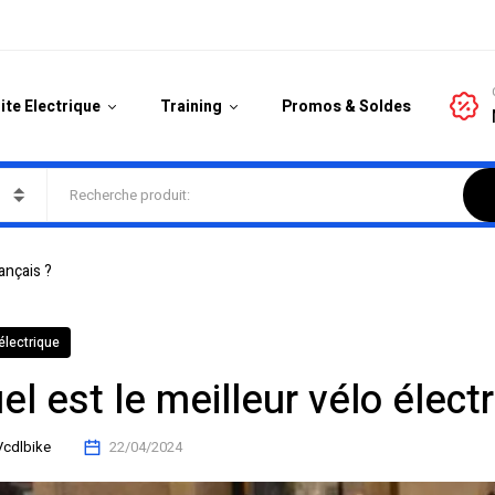
ite Electrique
Training
Promos & Soldes
ançais ?
électrique
el est le meilleur vélo élect
Vcdlbike
22/04/2024