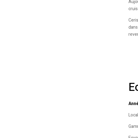
Aujou
cruis
Ceris
dans
reve
E
Anné
Local
Gamm
Eovol