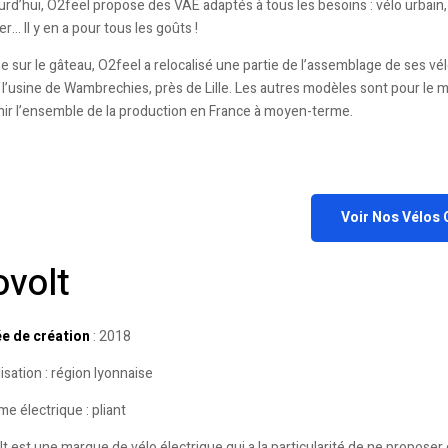
rd’hui, O2feel propose des VAE adaptés à tous les besoins : vélo urbain, 
er… Il y en a pour tous les goûts !
e sur le gâteau, O2feel a relocalisé une partie de l’assemblage de ses v
 l’usine de Wambrechies, près de Lille. Les autres modèles sont pour le
nir l’ensemble de la production en France à moyen-terme.
Voir Nos Vélos 
ovolt
e de création
: 2018
isation : région lyonnaise
e électrique : pliant
t est une marque de vélo électrique qui a la particularité de ne proposer 