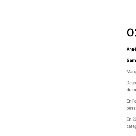
O
Anné
Gamm
Marq
Deux 
du m
En l’
pass
En 20
catég