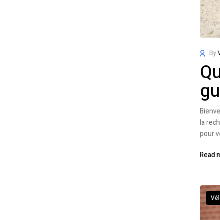
By
Qu
gu
Bienve
la rec
pour v
Read 
Vél