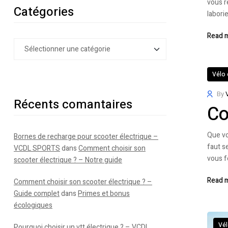
vous r
Catégories
labori
Read 
Vélo 
By
Récents comantaires
Co
Que vo
Bornes de recharge pour scooter électrique –
faut s
VCDL SPORTS
dans
Comment choisir son
vous f
scooter électrique ? – Notre guide
Read 
Comment choisir son scooter électrique ? –
Guide complet
dans
Primes et bonus
écologiques
Vél
Pourquoi choisir un vtt électrique ? – VCDL