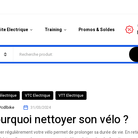
ite Electrique
Training
Promos & Soldes
électrique
VTC Electrique
VTT Electrique
Vcdlbike
31/03/2024
urquoi nettoyer son vélo ?
er régulièrement votre vélo permet de prolonger sa durée de vie. En retir