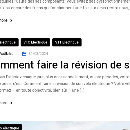
éduisez l’usure des ses composants. Vous évitez des dysfonctionnement
eux ou encore des freins qui fonctionnent une fois sur deux (entre nous, 
more
électrique
VTC Electrique
VTT Electrique
Vcdlbike
31/03/2024
mment faire la révision de s
us l’utilisiez chaque jour, plus occasionnellement, ou par périodes, votre
e poser c’est: Comment faire la révision de son vélo électrique ? Votre vélo
ormez – en toute objectivité, bien sûr – une […]
more
o électrique