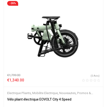
-26%
€
1,799.00
(0 Avis)
€
1,340.00
Electrique Pliants
,
Mobilite Electrique
,
Nouveautes
,
Promos &
Soldes
,
Vélo électrique ville
,
Velos Electriques
Vélo pliant électrique EOVOLT City 4 Speed