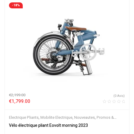
-18%
€
2,199.00
(0 Avis)
€
1,799.00
Electrique Pliants
,
Mobilite Electrique
,
Nouveautes
,
Promos &
Soldes
,
Vélo électrique ville
,
Velos Electriques
Vélo électrique pliant Eovolt morning 2023