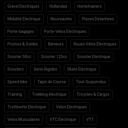
Gravel Electriques
Hollandais
Hometrainers
Mobilite Electrique
Nouveautes
Pieces Detachees
Porte-bagages
Porte-Vélos Electriques
Promos & Soldes
Rameurs
Roues Vélos Électriques
Scooter 50cc
Scooter 125cc
Scooter Electrique
Scooters
Semi-Rigides
Skate Electrique
Speed bike
Tapis de Course
Tout-Suspendus
Training
Trekking électrique
Tricycles & Cargos
Trottinette Electrique
Velos Electriques
Velos Musculaires
VTC Electrique
VTT