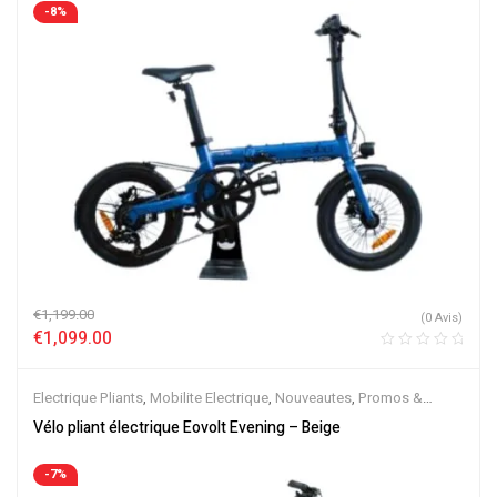
-8%
€
1,199.00
(0 Avis)
€
1,099.00
Electrique Pliants
,
Mobilite Electrique
,
Nouveautes
,
Promos &
Soldes
,
Vélo électrique ville
,
Velos Electriques
Vélo pliant électrique Eovolt Evening – Beige
-7%