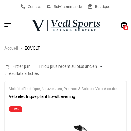
Contact
Suivi commande
Boutique
0
Accueil
EOVOLT
Filtrer par
5 résultats affichés
Mobilite Electrique
,
Nouveautes
,
Promos & Soldes
,
Vélo électrique
ville
,
Velos Electriques
Vélo électrique pliant Eovolt evening
-19%