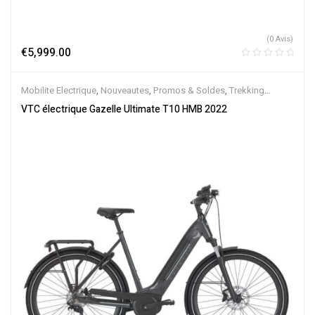
(0 Avis)
€
5,999.00
Mobilite Electrique
,
Nouveautes
,
Promos & Soldes
,
Trekking
électrique
,
Vélo électrique ville
,
Velos Electriques
,
VTC Electrique
VTC électrique Gazelle Ultimate T10 HMB 2022