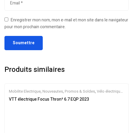
Enregistrer mon nom, mon e-mail et mon site dans le navigateur
pour mon prochain commentaire.
Produits similaires
Mobilite Electrique
,
Nouveautes
,
Promos & Soldes
,
Vélo électrique
ville
,
Velos Electriques
,
VTT Électriques
VTT électrique Focus Thron² 6.7 EQP 2023