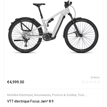
(0 Avis)
€
4,999.00
Mobilite Electrique
,
Nouveautes
,
Promos & Soldes
,
Tout-
Suspendus
,
Vélo électrique ville
,
Velos Electriques
,
VTT Électriques
VTT électrique Focus Jam² 8.9