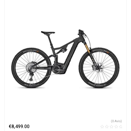
(0 Avis)
€
8,499.00