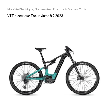
Mobilite Electrique
,
Nouveautes
,
Promos & Soldes
,
Tout-
Suspendus
,
Vélo électrique ville
,
Velos Electriques
,
VTT Électriques
VTT électrique Focus Jam² 8.7 2023