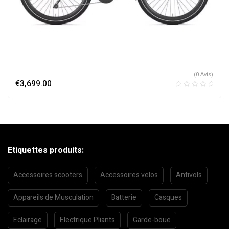
(0 Avis)
€
3,699.00
Etiquettes produits:
Accessoires scooters
Accessoires velos
Antivols
Appareils de Musculation
Batterie
Casques
Eclairage
Electrique Pliants
Garde-boue