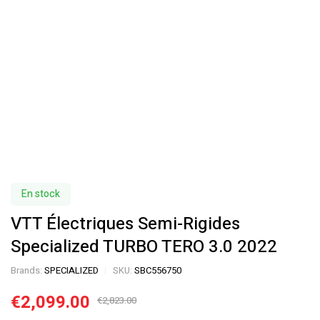
En stock
VTT Électriques Semi-Rigides
Specialized TURBO TERO 3.0 2022
Brands:
SPECIALIZED
SKU:
SBC556750
€
2,099.00
€
2,823.00