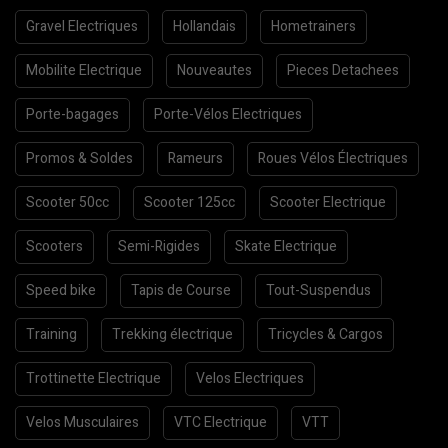
Gravel Electriques
Hollandais
Hometrainers
Mobilite Electrique
Nouveautes
Pieces Detachees
Porte-bagages
Porte-Vélos Electriques
Promos & Soldes
Rameurs
Roues Vélos Électriques
Scooter 50cc
Scooter 125cc
Scooter Electrique
Scooters
Semi-Rigides
Skate Electrique
Speed bike
Tapis de Course
Tout-Suspendus
Training
Trekking électrique
Tricycles & Cargos
Trottinette Electrique
Velos Electriques
Velos Musculaires
VTC Electrique
VTT