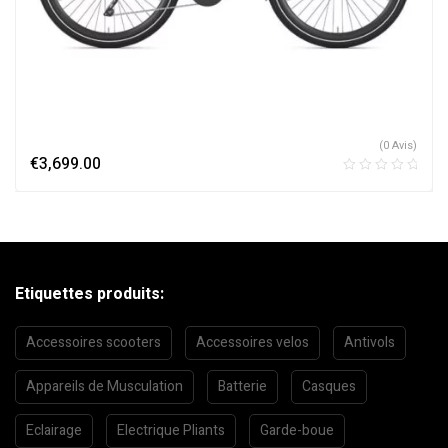
(0 Avis)
€
3,699.00
Etiquettes produits:
Accessoires scooters
Accessoires velos
Antivols
Appareils de Musculation
Batterie
Casques
Eclairage
Electrique Pliants
Garde-boue