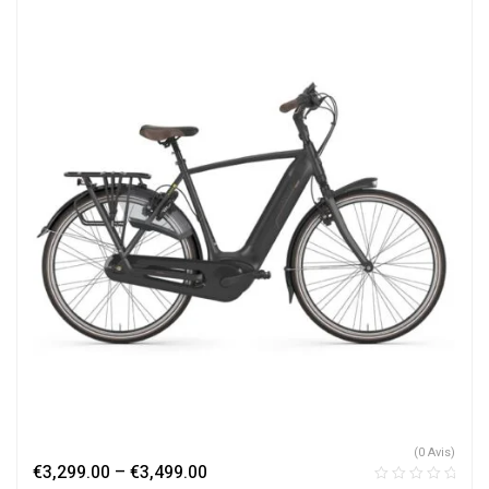
(0 Avis)
€
3,299.00
–
€
3,499.00