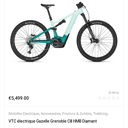
(0 Avis)
€
5,499.00
Mobilite Electrique
,
Nouveautes
,
Promos & Soldes
,
Trekking
électrique
,
Vélo électrique ville
,
Velos Electriques
,
VTC Electrique
VTC électrique Gazelle Grenoble C8 HMB Diamant