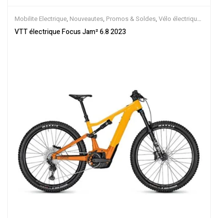
Mobilite Electrique
,
Nouveautes
,
Promos & Soldes
,
Vélo électrique
ville
,
Velos Electriques
,
VTT Électriques
VTT électrique Focus Jam² 6.8 2023