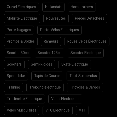
Gravel Electriques
Hollandais
Hometrainers
Mobilite Electrique
Nouveautes
Pieces Detachees
Porte-bagages
Porte-Vélos Electriques
Promos & Soldes
Rameurs
Roues Vélos Électriques
Scooter 50cc
Scooter 125cc
Scooter Electrique
Scooters
Semi-Rigides
Skate Electrique
Speed bike
Tapis de Course
Tout-Suspendus
Training
Trekking électrique
Tricycles & Cargos
Trottinette Electrique
Velos Electriques
Velos Musculaires
VTC Electrique
VTT