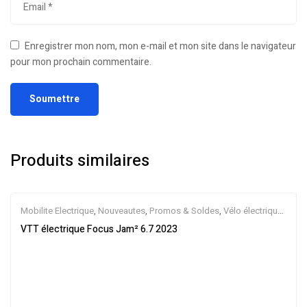
Enregistrer mon nom, mon e-mail et mon site dans le navigateur
pour mon prochain commentaire.
Produits similaires
Mobilite Electrique
,
Nouveautes
,
Promos & Soldes
,
Vélo électrique
ville
,
Velos Electriques
,
VTT Électriques
VTT électrique Focus Jam² 6.7 2023