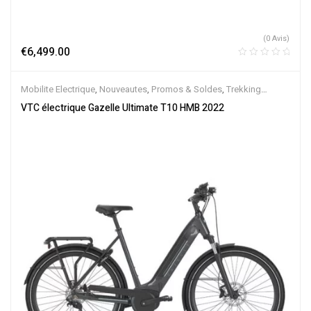
(0 Avis)
€
6,499.00
Mobilite Electrique
,
Nouveautes
,
Promos & Soldes
,
Trekking
électrique
,
Vélo électrique ville
,
Velos Electriques
,
VTC Electrique
VTC électrique Gazelle Ultimate T10 HMB 2022