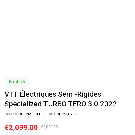
En stock
VTT Électriques Semi-Rigides
Specialized TURBO TERO 3.0 2022
Brands:
SPECIALIZED
SKU:
SBC556751
€
2,099.00
€
2,823.00