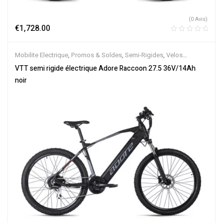
(0 Avis)
€
1,728.00
Mobilite Electrique
,
Promos & Soldes
,
Semi-Rigides
,
Velos
Electriques
,
VTT Électriques
VTT semi rigide électrique Adore Raccoon 27.5 36V/14Ah
noir