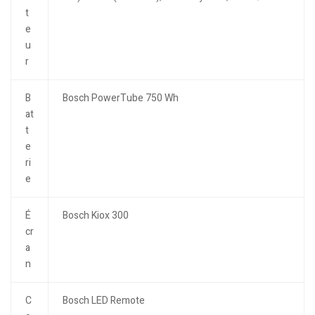
t
e
u
r
B
Bosch PowerTube 750 Wh
at
t
e
ri
e
É
Bosch Kiox 300
cr
a
n
C
Bosch LED Remote