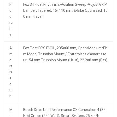
F
Fox 34 Float Rhythm, 2-Position Sweep-Adjust GRIP
o
Damper, Tapered, 15×110 mm, E-Bike Optimized, 15
u
0 mm travel
rc
h
e
A
Fox Float DPS EVOL, 205×60 mm, Open/Medium/Fir
m
m Mode, Trunnion Mount / Entretoises d’amortisse
o
ur : 54 mm Trunnion Mount (Haut), 22.2×8 mm (Bas)
rt
is
s
e
u
r
M
Bosch Drive Unit Performance CX Generation 4 (85
o
Nm) Cruise (250 Watt), Smart System, 25 km/h