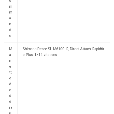
o
m
m
a
n
d
e
M
Shimano Deore SL-M6100-IR, Direct Attach, Rapidfir
a
e-Plus, 1×12-vitesses
n
e
tt
e
d
e
d
é
ra
ill