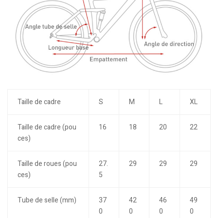
Taille de cadre
S
M
L
XL
Taille de cadre (pou
16
18
20
22
ces)
Taille de roues (pou
27.
29
29
29
ces)
5
Tube de selle (mm)
37
42
46
49
0
0
0
0