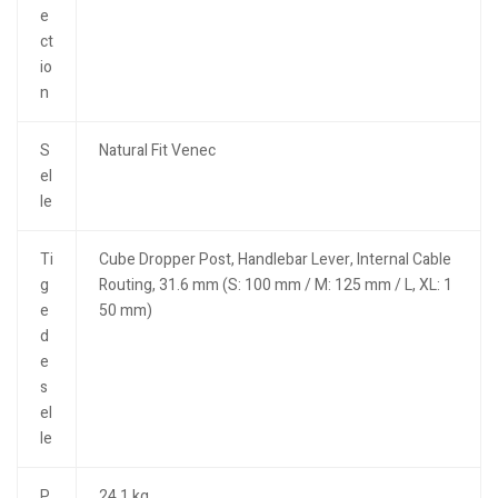
e
ct
io
n
S
Natural Fit Venec
el
le
Ti
Cube Dropper Post, Handlebar Lever, Internal Cable
g
Routing, 31.6 mm (S: 100 mm / M: 125 mm / L, XL: 1
e
50 mm)
d
e
s
el
le
P
24.1 kg