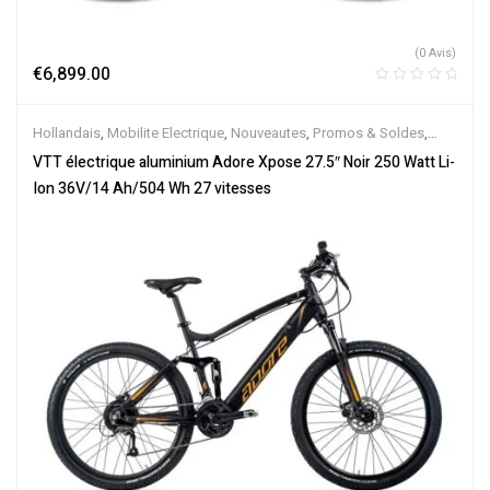
(0 Avis)
€
6,899.00
Hollandais
,
Mobilite Electrique
,
Nouveautes
,
Promos & Soldes
,
Tout-Suspendus
,
Vélo électrique ville
,
Velos Electriques
,
VTT
VTT électrique aluminium Adore Xpose 27.5″ Noir 250 Watt Li-
Électriques
Ion 36V/14 Ah/504 Wh 27 vitesses