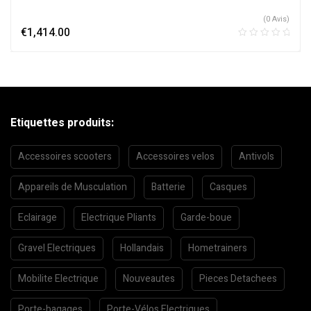
(0 Avis)
€
1,414.00
Etiquettes produits:
Accessoires scooters
Accessoires velos
Antivols
Appareils de Musculation
Batterie
Casques
Eclairage
Electrique Pliants
Garde-boue
Gravel Electriques
Hollandais
Hometrainers
Mobilite Electrique
Nouveautes
Pieces Detachees
Porte-bagages
Porte-Vélos Electriques