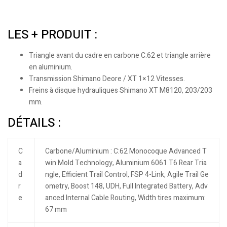
LES + PRODUIT :
Triangle avant du cadre en carbone C:62 et triangle arrière
en aluminium.
Transmission Shimano Deore / XT 1×12 Vitesses.
Freins à disque hydrauliques Shimano XT M8120, 203/203
mm.
DÉTAILS :
C
Carbone/Aluminium : C:62 Monocoque Advanced T
a
win Mold Technology, Aluminium 6061 T6 Rear Tria
d
ngle, Efficient Trail Control, FSP 4-Link, Agile Trail Ge
r
ometry, Boost 148, UDH, Full Integrated Battery, Adv
e
anced Internal Cable Routing, Width tires maximum:
67 mm