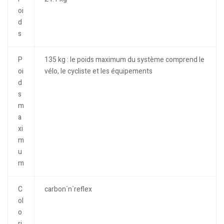
oi
d
s
P
135 kg : le poids maximum du système comprend le
oi
vélo, le cycliste et les équipements
d
s
m
a
xi
m
u
m
C
carbon´n´reflex
ol
o
ri