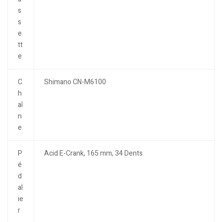
s
s
e
tt
e
C
Shimano CN-M6100
h
aî
n
e
P
Acid E-Crank, 165 mm, 34 Dents
é
d
al
ie
r