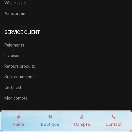
Vélo classic
Aide, prime
SERVICE CLIENT
Paiements
Livraisons
Retours produits
Suivi commande
Certificat
Mon compte
INFORMATIONS
Home
Boutique
Compte
Contact
Shop
Account
Wishlist
Search
CGV / CGU