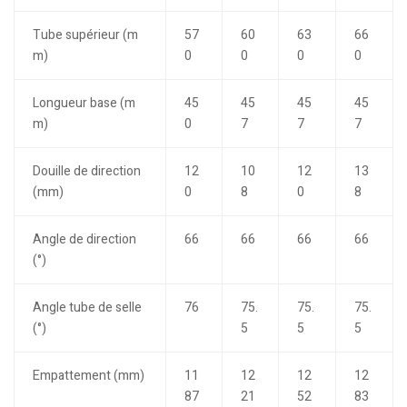
Tube supérieur (m
57
60
63
66
m)
0
0
0
0
Longueur base (m
45
45
45
45
m)
0
7
7
7
Douille de direction
12
10
12
13
(mm)
0
8
0
8
Angle de direction
66
66
66
66
(°)
Angle tube de selle
76
75.
75.
75.
(°)
5
5
5
Empattement (mm)
11
12
12
12
87
21
52
83