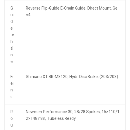
G
Reverse Flip-Guide E-Chain Guide, Direct Mount, Ge
ui
n4
d
e
-c
h
aî
n
e
Fr
Shimano XT BR-M8120, Hydr. Disc Brake, (203/203)
ei
n
s
R
Newmen Performance 30, 28/28 Spokes, 15×110/1
o
2×148 mm, Tubeless Ready
u