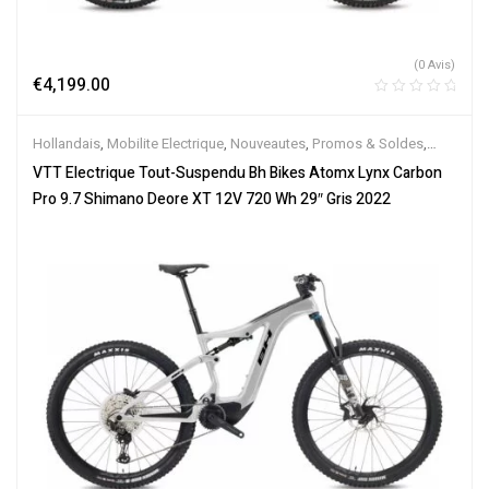
(0 Avis)
€
4,199.00
Hollandais
,
Mobilite Electrique
,
Nouveautes
,
Promos & Soldes
,
Tout-Suspendus
,
Vélo électrique ville
,
Velos Electriques
,
VTT
VTT Electrique Tout-Suspendu Bh Bikes Atomx Lynx Carbon
Électriques
Pro 9.7 Shimano Deore XT 12V 720 Wh 29″ Gris 2022