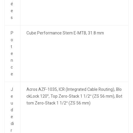
é
e
s
P
Cube Performance Stem E-MTB, 31.8 mm
o
t
e
n
c
e
J
Acros AZF-1035, ICR (Integrated Cable Routing), Blo
e
ckLock 120°, Top Zero-Stack 1 1/2″ (ZS 56 mm), Bot
u
tom Zero-Stack 1 1/2″ (ZS 56 mm)
d
e
di
r