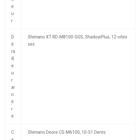
e
u
r
D
Shimano XT RD-M8100-SGS, ShadowPlus, 12-vites
é
ses
ra
ill
e
u
r
ar
ri
è
r
e
C
Shimano Deore CS-M6100, 10-51 Dents
a