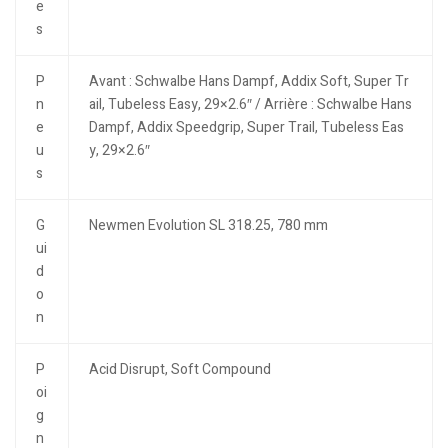
e
s
P
Avant : Schwalbe Hans Dampf, Addix Soft, Super Tr
n
ail, Tubeless Easy, 29×2.6″ / Arrière : Schwalbe Hans
e
Dampf, Addix Speedgrip, Super Trail, Tubeless Eas
u
y, 29×2.6″
s
G
Newmen Evolution SL 318.25, 780 mm
ui
d
o
n
P
Acid Disrupt, Soft Compound
oi
g
n