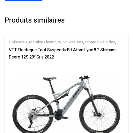
Produits similaires
Hollandais
,
Mobilite Electrique
,
Nouveautes
,
Promos & Soldes
,
Tout-Suspendus
,
Vélo électrique ville
,
Velos Electriques
,
VTT
VTT Electrique Tout Suspendu BH Atom Lynx 8.2 Shimano
Électriques
Deore 12S 29″ Gris 2022