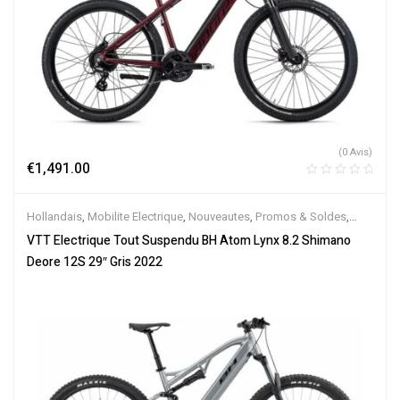
(0 Avis)
€
1,491.00
Hollandais
,
Mobilite Electrique
,
Nouveautes
,
Promos & Soldes
,
Tout-Suspendus
,
Vélo électrique ville
,
Velos Electriques
,
VTT
VTT Electrique Tout Suspendu BH Atom Lynx 8.2 Shimano
Électriques
Deore 12S 29″ Gris 2022