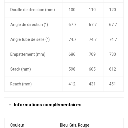
Douille de direction (mm)
100
110
120
Angle de direction (°)
67.7
67.7
67.7
Angle tube de selle (°)
74.7
74.7
74.7
Empattement (mm)
686
709
730
Stack (mm)
598
605
612
Reach (mm)
412
431
451
Informations complémentaires
Couleur
Bleu
,
Gris
,
Rouge