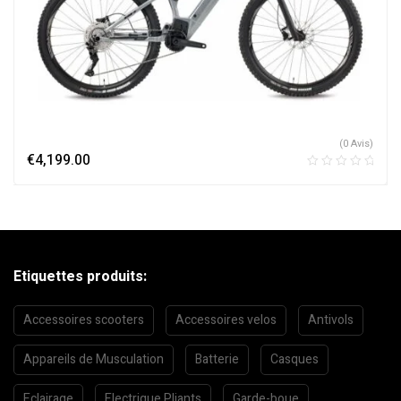
(0 Avis)
€
4,199.00
Etiquettes produits:
Accessoires scooters
Accessoires velos
Antivols
Appareils de Musculation
Batterie
Casques
Eclairage
Electrique Pliants
Garde-boue