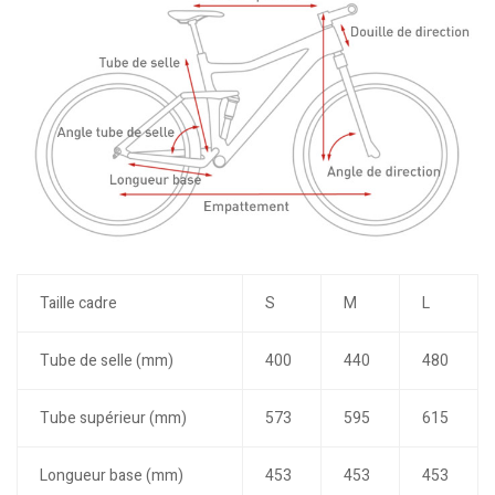
Taille cadre
S
M
L
Tube de selle (mm)
400
440
480
Tube supérieur (mm)
573
595
615
Longueur base (mm)
453
453
453