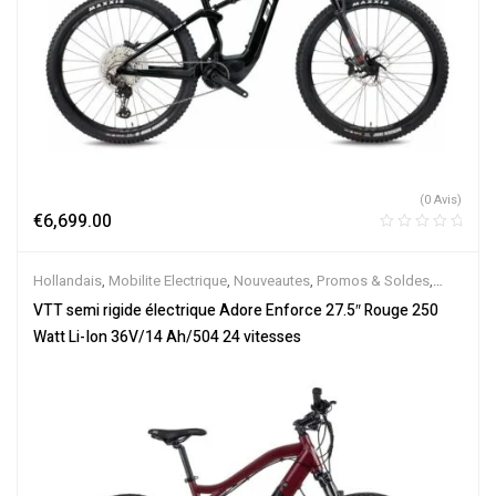
(0 Avis)
€
6,699.00
Hollandais
,
Mobilite Electrique
,
Nouveautes
,
Promos & Soldes
,
Semi-Rigides
,
Vélo électrique ville
,
Velos Electriques
,
VTT
VTT semi rigide électrique Adore Enforce 27.5″ Rouge 250
Électriques
Watt Li-Ion 36V/14 Ah/504 24 vitesses