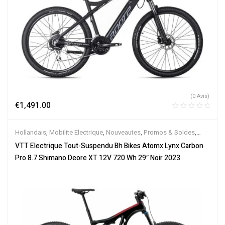
(0 Avis)
€
1,491.00
Hollandais
,
Mobilite Electrique
,
Nouveautes
,
Promos & Soldes
,
Tout-Suspendus
,
Vélo électrique ville
,
Velos Electriques
,
VTT
VTT Electrique Tout-Suspendu Bh Bikes Atomx Lynx Carbon
Électriques
Pro 8.7 Shimano Deore XT 12V 720 Wh 29″ Noir 2023