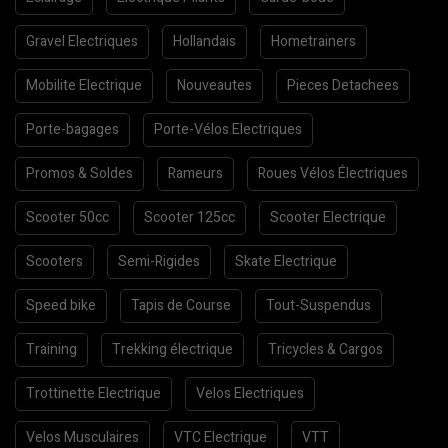
Gravel Electriques
Hollandais
Hometrainers
Mobilite Electrique
Nouveautes
Pieces Detachees
Porte-bagages
Porte-Vélos Electriques
Promos & Soldes
Rameurs
Roues Vélos Électriques
Scooter 50cc
Scooter 125cc
Scooter Electrique
Scooters
Semi-Rigides
Skate Electrique
Speed bike
Tapis de Course
Tout-Suspendus
Training
Trekking électrique
Tricycles & Cargos
Trottinette Electrique
Velos Electriques
Velos Musculaires
VTC Electrique
VTT