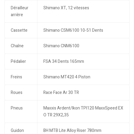
Dérailleur
Shimano XT, 12 vitesses
arrière
Cassette
Shimano CSM6100 10-51 Dents
Chaîne
Shimano CNM6100
Pédalier
FSA 34 Dents 165mm
Freins
Shimano MT420 4 Piston
Roues
Race Face Ar 30 TR
Pneus
Maxxis Ardent/Ikon TPI120 MaxxSpeed EX
O TR 29X2,35
Guidon
BH MTB Lite Alloy Riser 780mm