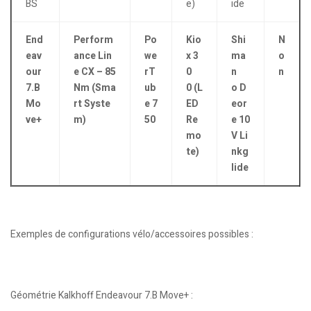
BS
e)
ide
End
Perform
Po
Kio
Shi
N
eav
ance Lin
we
x 3
ma
o
our
e CX – 85
rT
0
n
n
7.B
Nm (Sma
ub
0 (L
o D
Mo
rt Syste
e 7
ED
eor
ve+
m)
50
Re
e 10
mo
V Li
te)
nkg
lide
Exemples de configurations vélo/accessoires possibles :
Géométrie Kalkhoff Endeavour 7.B Move+ :