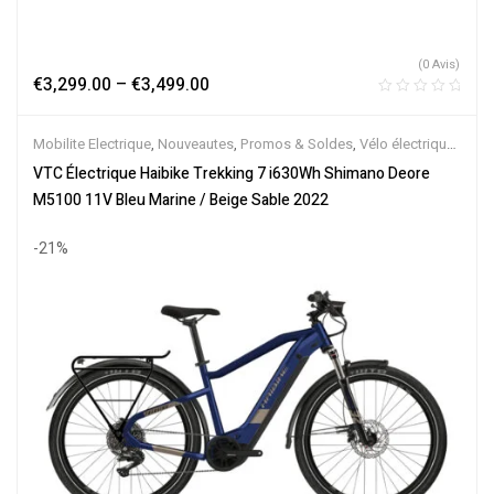
(0 Avis)
€
3,299.00
–
€
3,499.00
Mobilite Electrique
,
Nouveautes
,
Promos & Soldes
,
Vélo électrique
ville
,
Velos Electriques
,
VTC Electrique
VTC Électrique Haibike Trekking 7 i630Wh Shimano Deore
M5100 11V Bleu Marine / Beige Sable 2022
-21%