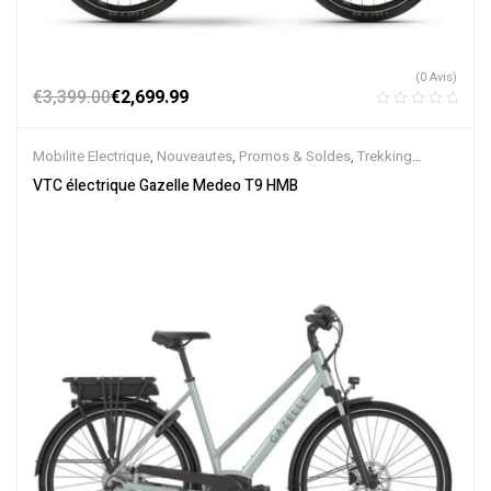
(0 Avis)
€
3,399.00
€
2,699.99
Mobilite Electrique
,
Nouveautes
,
Promos & Soldes
,
Trekking
électrique
,
Vélo électrique ville
,
Velos Electriques
,
VTC Electrique
VTC électrique Gazelle Medeo T9 HMB