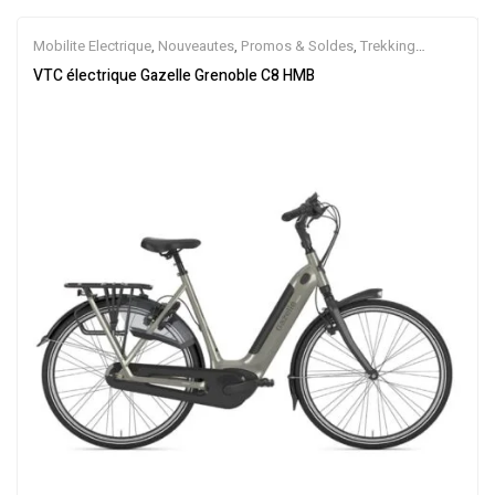
Mobilite Electrique
,
Nouveautes
,
Promos & Soldes
,
Trekking
électrique
,
Vélo électrique ville
,
Velos Electriques
,
VTC Electrique
VTC électrique Gazelle Grenoble C8 HMB