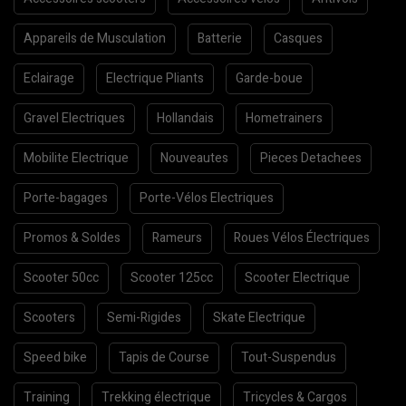
Appareils de Musculation
Batterie
Casques
Eclairage
Electrique Pliants
Garde-boue
Gravel Electriques
Hollandais
Hometrainers
Mobilite Electrique
Nouveautes
Pieces Detachees
Porte-bagages
Porte-Vélos Electriques
Promos & Soldes
Rameurs
Roues Vélos Électriques
Scooter 50cc
Scooter 125cc
Scooter Electrique
Scooters
Semi-Rigides
Skate Electrique
Speed bike
Tapis de Course
Tout-Suspendus
Training
Trekking électrique
Tricycles & Cargos