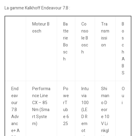
La gamme Kalkhoff Endeavour 7.B :
Moteur B
Ba
Co
Tra
B
osch
tte
nso
nsm
o
rie
le B
issi
s
Bo
osc
on
c
sc
h
h
h
A
B
S
End
Performa
Po
Intu
Shi
O
eav
nce Line
we
via
man
u
our
CX – 85
rT
100
o D
i
7.B
Nm (Sma
ub
(LE
eor
Adv
rt Syste
e 6
D R
e 10
anc
m)
25
em
V Li
e+ A
ot
nkgl