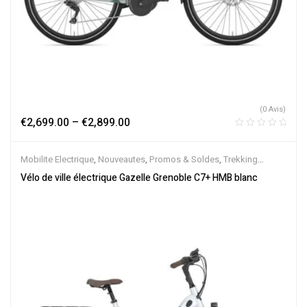
(0 Avis)
€
2,699.00
–
€
2,899.00
Mobilite Electrique
,
Nouveautes
,
Promos & Soldes
,
Trekking
électrique
,
Vélo électrique ville
,
Velos Electriques
,
VTC Electrique
Vélo de ville électrique Gazelle Grenoble C7+ HMB blanc