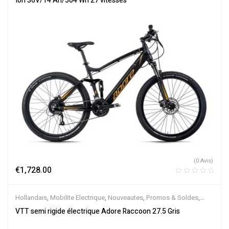
Ion 36V/14 Ah/504 Wh 27 vitesses
(0 Avis)
€
1,728.00
Hollandais
,
Mobilite Electrique
,
Nouveautes
,
Promos & Soldes
,
Semi-Rigides
,
Vélo électrique ville
,
Velos Electriques
,
VTT
VTT semi rigide électrique Adore Raccoon 27.5 Gris
Électriques