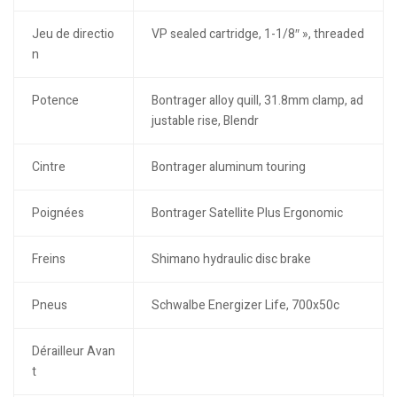
Jeu de directio
VP sealed cartridge, 1-1/8″ », threaded
n
Potence
Bontrager alloy quill, 31.8mm clamp, ad
justable rise, Blendr
Cintre
Bontrager aluminum touring
Poignées
Bontrager Satellite Plus Ergonomic
Freins
Shimano hydraulic disc brake
Pneus
Schwalbe Energizer Life, 700x50c
Dérailleur Avan
t