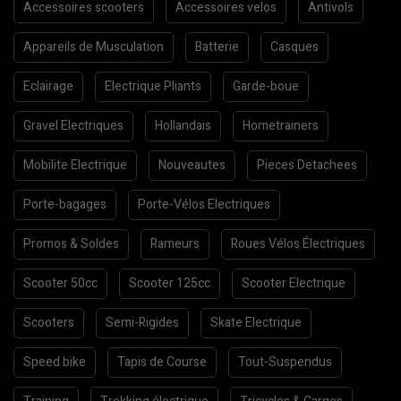
Accessoires scooters
Accessoires velos
Antivols
Appareils de Musculation
Batterie
Casques
Eclairage
Electrique Pliants
Garde-boue
Gravel Electriques
Hollandais
Hometrainers
Mobilite Electrique
Nouveautes
Pieces Detachees
Porte-bagages
Porte-Vélos Electriques
Promos & Soldes
Rameurs
Roues Vélos Électriques
Scooter 50cc
Scooter 125cc
Scooter Electrique
Scooters
Semi-Rigides
Skate Electrique
Speed bike
Tapis de Course
Tout-Suspendus