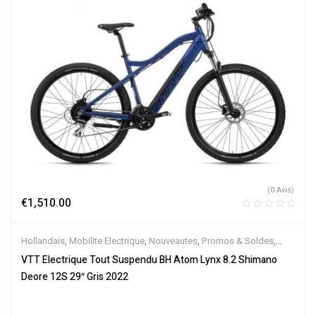
(0 Avis)
€
1,510.00
Hollandais
,
Mobilite Electrique
,
Nouveautes
,
Promos & Soldes
,
Tout-Suspendus
,
Vélo électrique ville
,
Velos Electriques
,
VTT
VTT Electrique Tout Suspendu BH Atom Lynx 8.2 Shimano
Électriques
Deore 12S 29″ Gris 2022