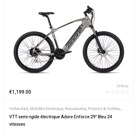
(0 Avis)
€
1,199.00
Hollandais
,
Mobilite Electrique
,
Nouveautes
,
Promos & Soldes
,
Semi-Rigides
,
Vélo électrique ville
,
Velos Electriques
,
VTT
VTT semi rigide électrique Adore Enforce 29″ Bleu 24
Électriques
vitesses