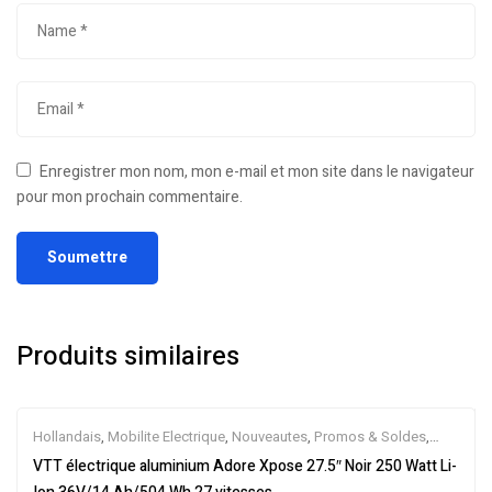
Enregistrer mon nom, mon e-mail et mon site dans le navigateur
pour mon prochain commentaire.
Produits similaires
Hollandais
,
Mobilite Electrique
,
Nouveautes
,
Promos & Soldes
,
Tout-Suspendus
,
Vélo électrique ville
,
Velos Electriques
,
VTT
VTT électrique aluminium Adore Xpose 27.5″ Noir 250 Watt Li-
Électriques