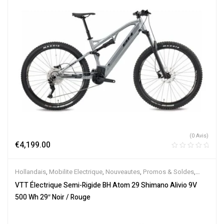
(0 Avis)
€
4,199.00
Hollandais
,
Mobilite Electrique
,
Nouveautes
,
Promos & Soldes
,
Semi-Rigides
,
Vélo électrique ville
,
Velos Electriques
,
VTT
VTT Électrique Semi-Rigide BH Atom 29 Shimano Alivio 9V
Électriques
500 Wh 29″ Noir / Rouge