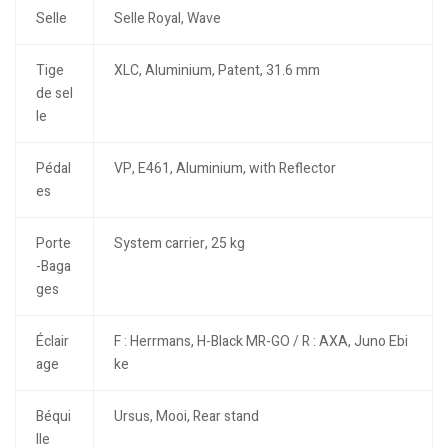
Selle
Selle Royal, Wave
Tige
XLC, Aluminium, Patent, 31.6 mm
de sel
le
Pédal
VP, E461, Aluminium, with Reflector
es
Porte
System carrier, 25 kg
-Baga
ges
Éclair
F : Herrmans, H-Black MR-GO / R : AXA, Juno Ebi
age
ke
Béqui
Ursus, Mooi, Rear stand
lle