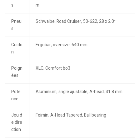
s
m
Pneu
Schwalbe, Road Cruiser, 50-622, 28 x 2.0″
s
Guido
Ergobar, oversize, 640 mm
n
Poign
XLC, Comfort bo3
ées
Pote
Aluminium, angle ajustable, A-head, 31.8 mm
nce
Jeu d
Feimin, A-Head Tapered, Ball bearing
e dire
ction