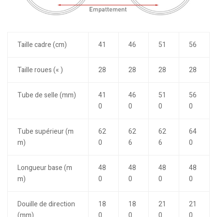
Taille cadre (cm)
41
46
51
56
Taille roues (« )
28
28
28
28
Tube de selle (mm)
41
46
51
56
0
0
0
0
Tube supérieur (m
62
62
62
64
m)
0
6
6
0
Longueur base (m
48
48
48
48
m)
0
0
0
0
Douille de direction
18
18
21
21
(mm)
0
0
0
0