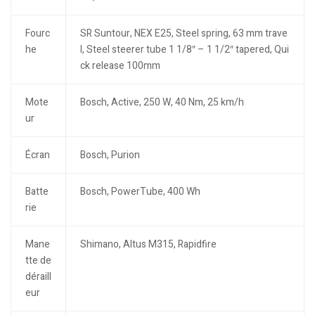
Fourc
SR Suntour, NEX E25, Steel spring, 63 mm trave
he
l, Steel steerer tube 1 1/8″ – 1 1/2″ tapered, Qui
ck release 100mm
Mote
Bosch, Active, 250 W, 40 Nm, 25 km/h
ur
Écran
Bosch, Purion
Batte
Bosch, PowerTube, 400 Wh
rie
Mane
Shimano, Altus M315, Rapidfire
tte de
déraill
eur