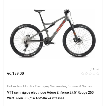
(0 Avis)
€
6,199.00
Hollandais
,
Mobilite Electrique
,
Nouveautes
,
Promos & Soldes
,
Semi-Rigides
,
Vélo électrique ville
,
Velos Electriques
,
VTT
VTT semi rigide électrique Adore Enforce 27.5″ Rouge 250
Électriques
Watt Li-Ion 36V/14 Ah/504 24 vitesses