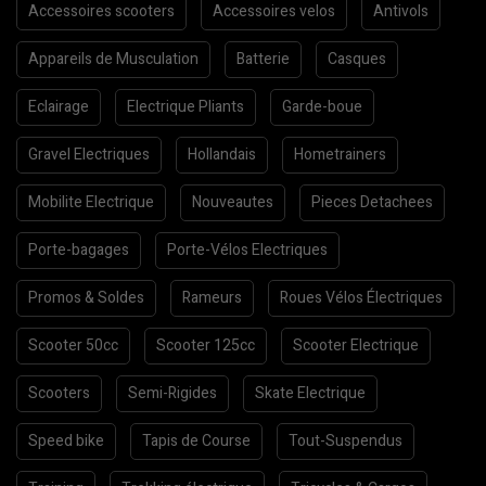
Accessoires scooters
Accessoires velos
Antivols
Appareils de Musculation
Batterie
Casques
Eclairage
Electrique Pliants
Garde-boue
Gravel Electriques
Hollandais
Hometrainers
Mobilite Electrique
Nouveautes
Pieces Detachees
Porte-bagages
Porte-Vélos Electriques
Promos & Soldes
Rameurs
Roues Vélos Électriques
Scooter 50cc
Scooter 125cc
Scooter Electrique
Scooters
Semi-Rigides
Skate Electrique
Speed bike
Tapis de Course
Tout-Suspendus