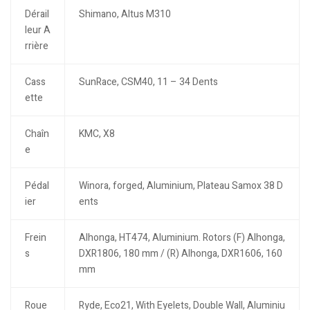
Dérail
Shimano, Altus M310
leur A
rrière
Cass
SunRace, CSM40, 11 – 34 Dents
ette
Chaîn
KMC, X8
e
Pédal
Winora, forged, Aluminium, Plateau Samox 38 D
ier
ents
Frein
Alhonga, HT474, Aluminium. Rotors (F) Alhonga,
s
DXR1806, 180 mm / (R) Alhonga, DXR1606, 160
mm
Roue
Ryde, Eco21, With Eyelets, Double Wall, Aluminiu