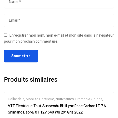
Enregistrer mon nom, mon e-mail et mon site dans le navigateur
pour mon prochain commentaire.
Produits similaires
Hollandais
,
Mobilite Electrique
,
Nouveautes
,
Promos & Soldes
,
Tout-Suspendus
,
Vélo électrique ville
,
Velos Electriques
,
VTT
VTT Électrique Tout-Suspendu BH iLynx Race Carbon LT 7.6
Électriques
Shimano Deore/XT 12V 540 Wh 29″ Gris 2022