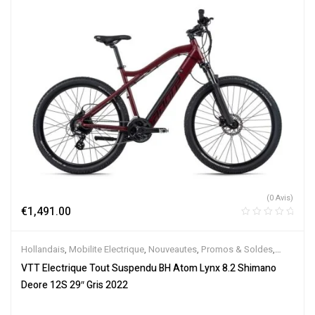
(0 Avis)
€
1,491.00
Hollandais
,
Mobilite Electrique
,
Nouveautes
,
Promos & Soldes
,
Tout-Suspendus
,
Vélo électrique ville
,
Velos Electriques
,
VTT
VTT Electrique Tout Suspendu BH Atom Lynx 8.2 Shimano
Électriques
Deore 12S 29″ Gris 2022