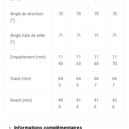
Angle de direction
70
70
70
70
(°)
Angle tube de selle
71
71
71
71
(°)
Empattement (mm)
11
11
11
11
40
50
60
70
Stack (mm)
64
64
66
66
3
3
7
7
Reach (mm)
40
41
41
42
4
4
6
6
Informations complémentaires