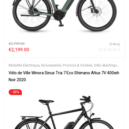
€
3,799.00
(0 Avis)
€
2,199.00
Mobilite Electrique
,
Nouveautes
,
Promos & Soldes
,
Vélo électrique
ville
,
Velos Electriques
Vélo de Ville Winora Sinus Tria 7 Eco Shimano Altus 7V 400wh
Noir 2020
-23%