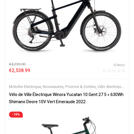
€
4,299.00
(0 Avis)
€
2,538.99
Mobilite Electrique
,
Nouveautes
,
Promos & Soldes
,
Vélo électrique
ville
,
Velos Electriques
Vélo de Ville Électrique Winora Yucatan 10 Gent 27 5 » 630Wh
Shimano Deore 10V Vert Emeraude 2022
-16%