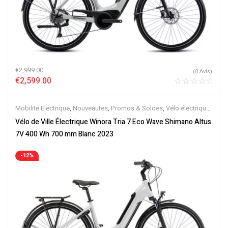
€
2,999.00
(0 Avis)
€
2,599.00
Mobilite Electrique
,
Nouveautes
,
Promos & Soldes
,
Vélo électrique
ville
,
Velos Electriques
Vélo de Ville Électrique Winora Tria 7 Eco Wave Shimano Altus
7V 400 Wh 700 mm Blanc 2023
-12%