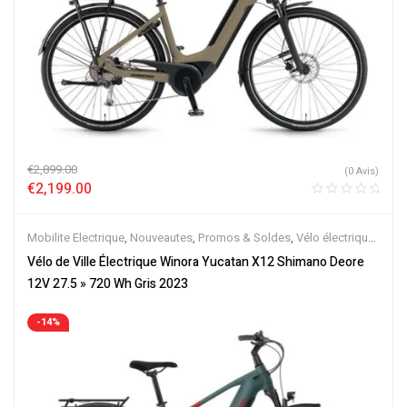
€
2,899.00
(0 Avis)
€
2,199.00
Mobilite Electrique
,
Nouveautes
,
Promos & Soldes
,
Vélo électrique
ville
,
Velos Electriques
Vélo de Ville Électrique Winora Yucatan X12 Shimano Deore
12V 27.5 » 720 Wh Gris 2023
-14%