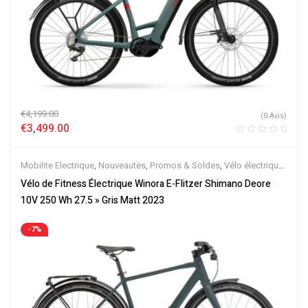
€
4,199.00
(0 Avis)
€
3,499.00
Mobilite Electrique
,
Nouveautes
,
Promos & Soldes
,
Vélo électrique
ville
,
Velos Electriques
Vélo de Fitness Électrique Winora E-Flitzer Shimano Deore
10V 250 Wh 27.5 » Gris Matt 2023
-7%