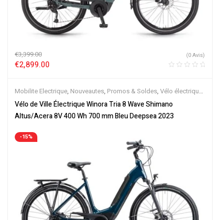
€
3,399.00
(0 Avis)
€
2,899.00
Mobilite Electrique
,
Nouveautes
,
Promos & Soldes
,
Vélo électrique
ville
,
Velos Electriques
Vélo de Ville Électrique Winora Tria 8 Wave Shimano
Altus/Acera 8V 400 Wh 700 mm Bleu Deepsea 2023
-15%