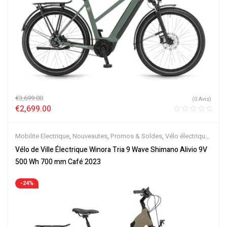
€
3,699.00
(0 Avis)
€
2,699.00
Mobilite Electrique
,
Nouveautes
,
Promos & Soldes
,
Vélo électrique
ville
,
Velos Electriques
Vélo de Ville Électrique Winora Tria 9 Wave Shimano Alivio 9V
500 Wh 700 mm Café 2023
-24%