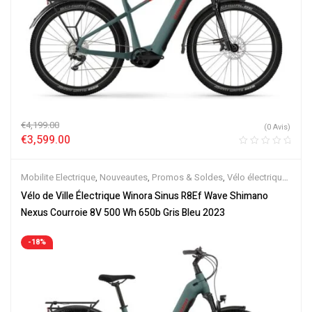
€
4,199.00
(0 Avis)
€
3,599.00
Mobilite Electrique
,
Nouveautes
,
Promos & Soldes
,
Vélo électrique
ville
,
Velos Electriques
Vélo de Ville Électrique Winora Sinus R8Ef Wave Shimano
Nexus Courroie 8V 500 Wh 650b Gris Bleu 2023
-18%