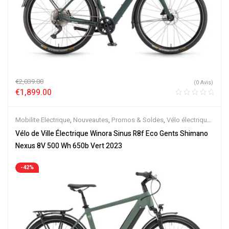
€
2,039.00
(0 Avis)
€
1,899.00
Mobilite Electrique
,
Nouveautes
,
Promos & Soldes
,
Vélo électrique
ville
,
Velos Electriques
Vélo de Ville Électrique Winora Sinus R8f Eco Gents Shimano
Nexus 8V 500 Wh 650b Vert 2023
-42%