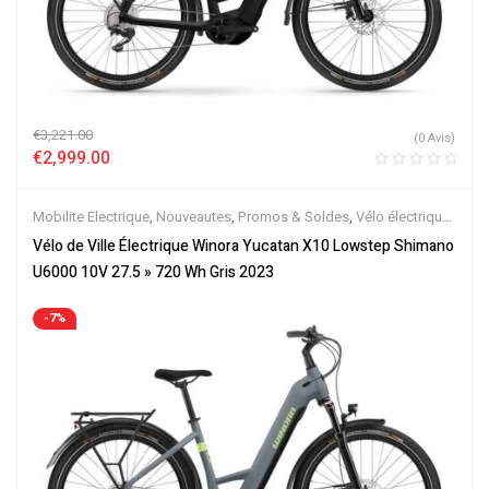
€
3,221.00
(0 Avis)
€
2,999.00
Mobilite Electrique
,
Nouveautes
,
Promos & Soldes
,
Vélo électrique
ville
,
Velos Electriques
Vélo de Ville Électrique Winora Yucatan X10 Lowstep Shimano
U6000 10V 27.5 » 720 Wh Gris 2023
-7%