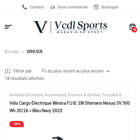
Contact
Suivi commande
Boutique
0
Accueil
WINORA
Filtrer par
18 résultats affichés
Mobilite Electrique
,
Nouveautes
,
Promos & Soldes
,
Tricycles &
Cargos
,
Vélo électrique ville
,
Velos Electriques
Vélo Cargo Électrique Winora F.U.B. 2W Shimano Nexus 5V 500
Wh 20/26 » Bleu Navy 2023
-26%