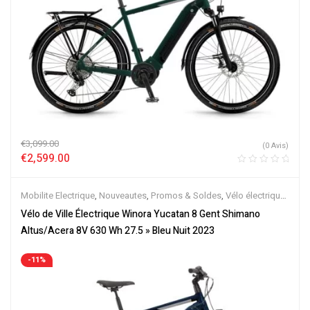
€
3,099.00
(0 Avis)
€
2,599.00
Mobilite Electrique
,
Nouveautes
,
Promos & Soldes
,
Vélo électrique
ville
,
Velos Electriques
Vélo de Ville Électrique Winora Yucatan 8 Gent Shimano
Altus/Acera 8V 630 Wh 27.5 » Bleu Nuit 2023
-11%