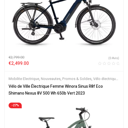
€
2,799.00
(0 Avis)
€
2,499.00
Mobilite Electrique
,
Nouveautes
,
Promos & Soldes
,
Vélo électrique
ville
,
Velos Electriques
Vélo de Ville Électrique Femme Winora Sinus R8f Eco
Shimano Nexus 8V 500 Wh 650b Vert 2023
-27%