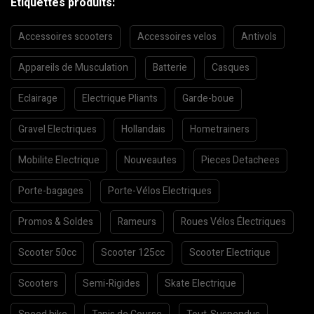
Etiquettes produits:
Accessoires scooters
Accessoires velos
Antivols
Appareils de Musculation
Batterie
Casques
Eclairage
Electrique Pliants
Garde-boue
Gravel Electriques
Hollandais
Hometrainers
Mobilite Electrique
Nouveautes
Pieces Detachees
Porte-bagages
Porte-Vélos Electriques
Promos & Soldes
Rameurs
Roues Vélos Électriques
Scooter 50cc
Scooter 125cc
Scooter Electrique
Scooters
Semi-Rigides
Skate Electrique