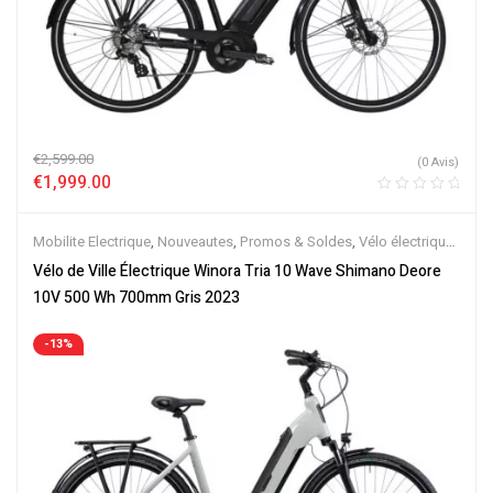
€
2,599.00
(0 Avis)
€
1,999.00
Mobilite Electrique
,
Nouveautes
,
Promos & Soldes
,
Vélo électrique
ville
,
Velos Electriques
Vélo de Ville Électrique Winora Tria 10 Wave Shimano Deore
10V 500 Wh 700mm Gris 2023
-13%