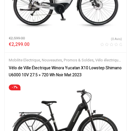
€
2,599.00
(0 Avis)
€
2,299.00
Mobilite Electrique
,
Nouveautes
,
Promos & Soldes
,
Vélo électrique
ville
,
Velos Electriques
Vélo de Ville Électrique Winora Yucatan X10 Lowstep Shimano
U6000 10V 27.5 » 720 Wh Noir Mat 2023
-7%