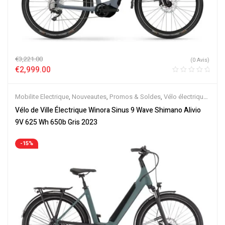
€
3,221.00
(0 Avis)
€
2,999.00
Mobilite Electrique
,
Nouveautes
,
Promos & Soldes
,
Vélo électrique
ville
,
Velos Electriques
Vélo de Ville Électrique Winora Sinus 9 Wave Shimano Alivio
9V 625 Wh 650b Gris 2023
-15%