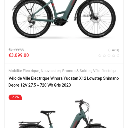
€
3,799.00
(0 Avis)
€
3,099.00
Mobilite Electrique
,
Nouveautes
,
Promos & Soldes
,
Vélo électrique
ville
,
Velos Electriques
Vélo de Ville Électrique Winora Yucatan X12 Lowstep Shimano
Deore 12V 27.5 » 720 Wh Gris 2023
-17%