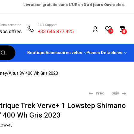
Livraison gratuite dans L’UE en 3 à 6 jours Ouvrables.
Cette semaine
24/7 Support
Nos offres
+33 646 877 925
0
0
Boutique
Accessoires velos
Pieces Detachees
rney/Altus 8V 400 Wh Gris 2023
Préc
Suiv
ectrique Trek Verve+ 1 Lowstep Shimano
V 400 Wh Gris 2023
€
€
1,899.00
2,399.00
€
€
2,199.00
2,599.00
LOW-45