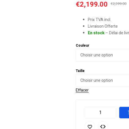
€
2,199.00
€
2,399.00
Prix TVA incl.
Livraison Offerte
En stock
– Délai de li
Couleur
Taille
Effacer