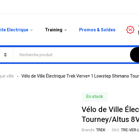
ite Electrique
Training
Promos & Soldes
ue ville
Vélo de Ville Électrique Trek Verve+ 1 Lowstep Shimano Tou
En stock
Vélo de Ville Él
Tourney/Altus 8
Brands:
TREK
SKU:
TRE-VER-