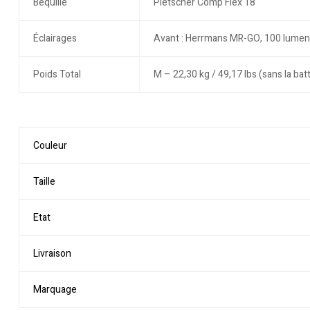
Béquille
Pletscher Comp Flex 18
Éclairages
Avant : Herrmans MR-GO, 100 lumen, 
Poids Total
M – 22,30 kg / 49,17 lbs (sans la bat
Couleur
Taille
Etat
Livraison
Marquage