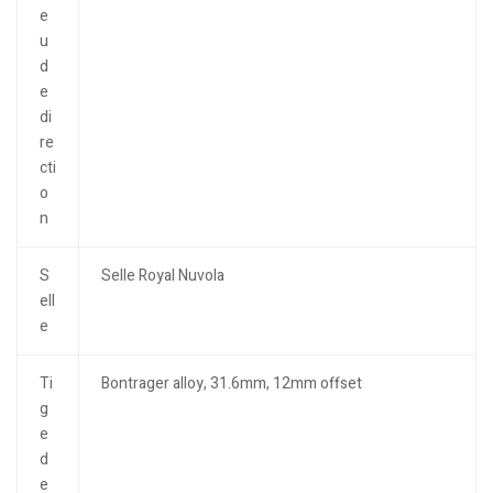
e
u
d
e
di
re
cti
o
n
S
Selle Royal Nuvola
ell
e
Ti
Bontrager alloy, 31.6mm, 12mm offset
g
e
d
e