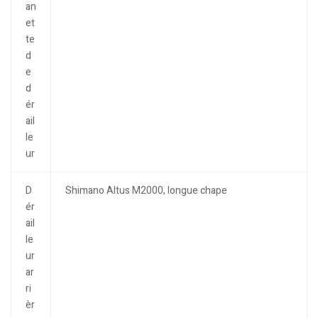
an
et
te
d
e
d
ér
ail
le
ur
D
Shimano Altus M2000, longue chape
ér
ail
le
ur
ar
ri
èr