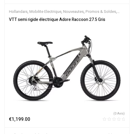
Hollandais
,
Mobilite Electrique
,
Nouveautes
,
Promos & Soldes
,
Semi-Rigides
,
Vélo électrique ville
,
Velos Electriques
,
VTT
VTT semi rigide électrique Adore Raccoon 27.5 Gris
Électriques
(0 Avis)
€
1,199.00