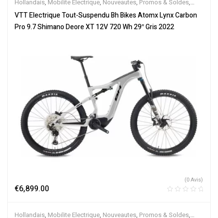
Hollandais
,
Mobilite Electrique
,
Nouveautes
,
Promos & Soldes
,
Tout-Suspendus
,
Vélo électrique ville
,
Velos Electriques
,
VTT
VTT Electrique Tout-Suspendu Bh Bikes Atomx Lynx Carbon
Électriques
Pro 9.7 Shimano Deore XT 12V 720 Wh 29″ Gris 2022
(0 Avis)
€
6,899.00
Hollandais
,
Mobilite Electrique
,
Nouveautes
,
Promos & Soldes
,