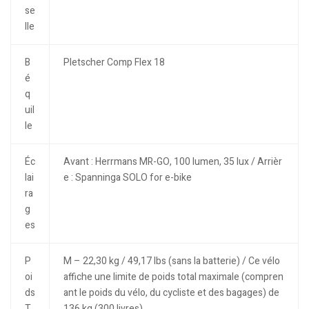
se
lle
B
Pletscher Comp Flex 18
é
q
uil
le
Éc
Avant : Herrmans MR-GO, 100 lumen, 35 lux / Arrièr
lai
e : Spanninga SOLO for e-bike
ra
g
es
P
M – 22,30 kg / 49,17 lbs (sans la batterie) / Ce vélo
oi
affiche une limite de poids total maximale (compren
ds
ant le poids du vélo, du cycliste et des bagages) de
T
136 kg (300 livres).