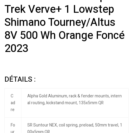
Trek Verve+ 1 Lowstep
Shimano Tourney/Altus
8V 500 Wh Orange Foncé
2023
DÉTAILS :
C
Alpha Gold Aluminum, rack & fender mounts, intern
ad
al routing, kickstand mount, 135x5mm QR
re
Fo
SR Suntour NEX, coil spring, preload, 50mm travel, 1
ur
00x5mm QR