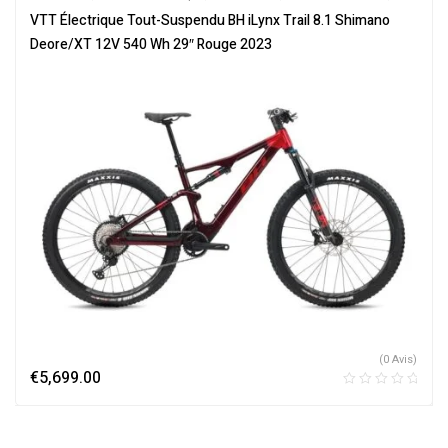
Tout-Suspendus
,
Vélo électrique ville
,
Velos Electriques
,
VTT
VTT Électrique Tout-Suspendu BH iLynx Trail 8.1 Shimano
Électriques
Deore/XT 12V 540 Wh 29″ Rouge 2023
(0 Avis)
€
5,699.00