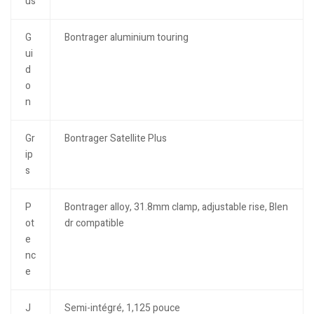
us
G
Bontrager aluminium touring
ui
d
o
n
Gr
Bontrager Satellite Plus
ip
s
P
Bontrager alloy, 31.8mm clamp, adjustable rise, Blen
ot
dr compatible
e
nc
e
J
Semi-intégré, 1,125 pouce