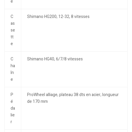
e
C
Shimano HG200, 12-32, 8 vitesses
as
se
tt
e
C
Shimano HG40, 6/7/8 vitesses
ha
în
e
P
ProWheel alliage, plateau 38 dts en acier, longueur
é
de 170 mm
da
lie
r