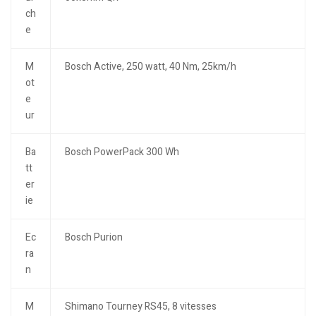
ch
e
M
Bosch Active, 250 watt, 40 Nm, 25km/h
ot
e
ur
Ba
Bosch PowerPack 300 Wh
tt
er
ie
Ec
Bosch Purion
ra
n
M
Shimano Tourney RS45, 8 vitesses