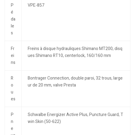
P
VPE-857
é
da
le
s
Fr
Freins à disque hydrauliques Shimano MT200, disq
ei
ues Shimano RT10, centerlock, 160/160 mm
ns
R
Bontrager Connection, double paroi, 32 trous, large
o
ur de 20 mm, valve Presta
u
es
P
Schwalbe Energizer Active Plus, Puncture Guard, T
n
win Skin (50-622)
e