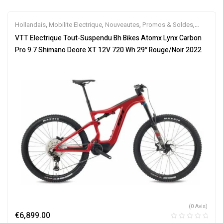
Hollandais
,
Mobilite Electrique
,
Nouveautes
,
Promos & Soldes
,
Tout-Suspendus
,
Vélo électrique ville
,
Velos Electriques
,
VTT
VTT Electrique Tout-Suspendu Bh Bikes Atomx Lynx Carbon
Électriques
Pro 9.7 Shimano Deore XT 12V 720 Wh 29″ Rouge/Noir 2022
(0 Avis)
€
6,899.00