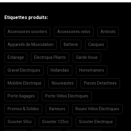
Etiquettes produits:
Accessoires scooters
Accessoires velos
Antivols
Appareils de Musculation
Batterie
Casques
Eclairage
Electrique Pliants
Garde-boue
Gravel Electriques
Hollandais
Hometrainers
Mobilite Electrique
Nouveautes
Pieces Detachees
Porte-bagages
Porte-Vélos Electriques
Promos & Soldes
Rameurs
Roues Vélos Électriques
Scooter 50cc
Scooter 125cc
Scooter Electrique