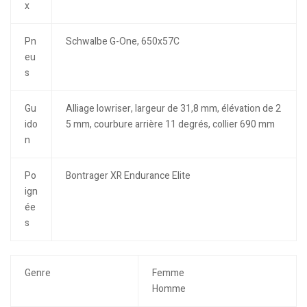
x
Pn
Schwalbe G-One, 650x57C
eu
s
Gu
Alliage lowriser, largeur de 31,8 mm, élévation de 2
ido
5 mm, courbure arrière 11 degrés, collier 690 mm
n
Po
Bontrager XR Endurance Elite
ign
ée
s
Genre
Femme
Homme