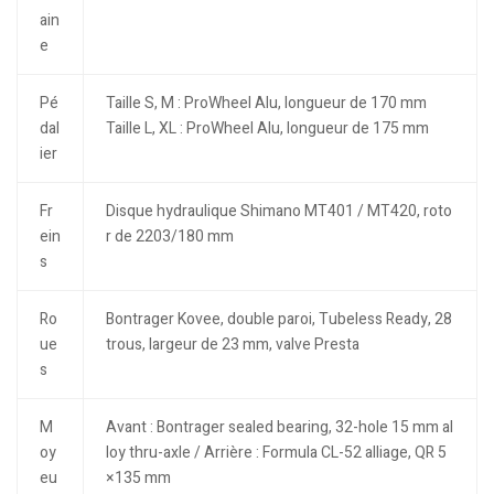
ain
e
Pé
Taille S, M : ProWheel Alu, longueur de 170 mm
dal
Taille L, XL : ProWheel Alu, longueur de 175 mm
ier
Fr
Disque hydraulique Shimano MT401 / MT420, roto
ein
r de 2203/180 mm
s
Ro
Bontrager Kovee, double paroi, Tubeless Ready, 28
ue
trous, largeur de 23 mm, valve Presta
s
M
Avant : Bontrager sealed bearing, 32-hole 15 mm al
oy
loy thru-axle / Arrière : Formula CL-52 alliage, QR 5
eu
×135 mm