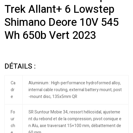
Trek Allant+ 6 Lowstep
Shimano Deore 10V 545
Wh 650b Vert 2023
DÉTAILS :
Ca
Aluminium : High-performance hydroformed alloy,
dr
internal cable routing, external battery mount, post
e
-mount disc, 135x5mm QR
Fo
SR Suntour Mobie 34, ressort hélicoïdal, ajusteme
ur
nt du rebond et de la compression, pivot conique e
ch
n Alu, axe traversant 15×100 mm, débattement de
e
60 mm