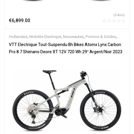
(0 Avis)
€
6,899.00
Hollandais
,
Mobilite Electrique
,
Nouveautes
,
Promos & Soldes
,
Tout-Suspendus
,
Vélo électrique ville
,
Velos Electriques
,
VTT
VTT Electrique Tout-Suspendu Bh Bikes Atomx Lynx Carbon
Électriques
Pro 8.7 Shimano Deore XT 12V 720 Wh 29″ Argent/Noir 2023