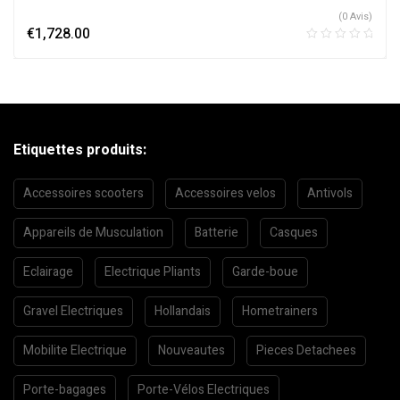
(0 Avis)
€
1,728.00
Etiquettes produits:
Accessoires scooters
Accessoires velos
Antivols
Appareils de Musculation
Batterie
Casques
Eclairage
Electrique Pliants
Garde-boue
Gravel Electriques
Hollandais
Hometrainers
Mobilite Electrique
Nouveautes
Pieces Detachees
Porte-bagages
Porte-Vélos Electriques