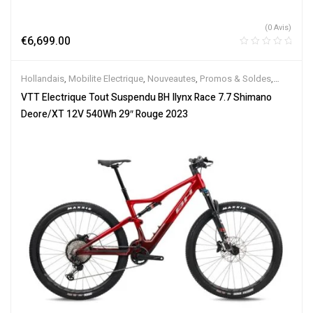
(0 Avis)
€
6,699.00
Hollandais
,
Mobilite Electrique
,
Nouveautes
,
Promos & Soldes
,
Tout-Suspendus
,
Vélo électrique ville
,
Velos Electriques
,
VTT
VTT Electrique Tout Suspendu BH Ilynx Race 7.7 Shimano
Électriques
Deore/XT 12V 540Wh 29″ Rouge 2023