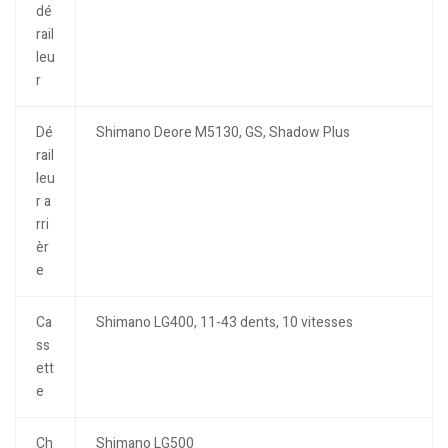
dé
rail
leu
r
Dé
Shimano Deore M5130, GS, Shadow Plus
rail
leu
r a
rri
èr
e
Ca
Shimano LG400, 11-43 dents, 10 vitesses
ss
ett
e
Ch
Shimano LG500