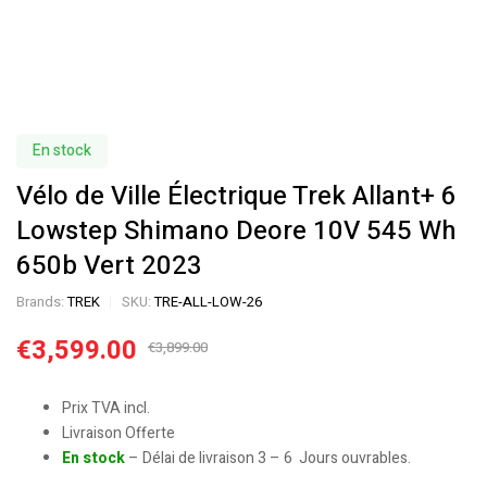
En stock
Vélo de Ville Électrique Trek Allant+ 6
Lowstep Shimano Deore 10V 545 Wh
650b Vert 2023
Brands:
TREK
SKU:
TRE-ALL-LOW-26
€
3,599.00
€
3,899.00
Prix TVA incl.
Livraison Offerte
En stock
– Délai de livraison 3 – 6 Jours ouvrables.