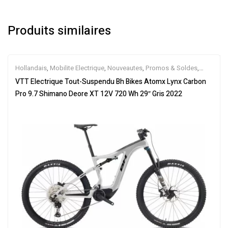
Produits similaires
Hollandais
,
Mobilite Electrique
,
Nouveautes
,
Promos & Soldes
,
Tout-Suspendus
,
Vélo électrique ville
,
Velos Electriques
,
VTT
VTT Electrique Tout-Suspendu Bh Bikes Atomx Lynx Carbon
Électriques
Pro 9.7 Shimano Deore XT 12V 720 Wh 29″ Gris 2022