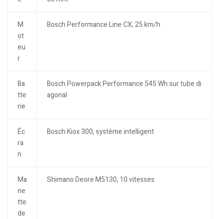
M
Bosch Performance Line CX, 25 km/h
ot
eu
r
Ba
Bosch Powerpack Performance 545 Wh sur tube di
tte
agonal
rie
Éc
Bosch Kiox 300, système intelligent
ra
n
Ma
Shimano Deore M5130, 10 vitesses
ne
tte
de