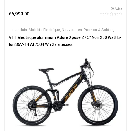
(0 Avis)
€
6,999.00
Hollandais
,
Mobilite Electrique
,
Nouveautes
,
Promos & Soldes
,
Tout-Suspendus
,
Vélo électrique ville
,
Velos Electriques
,
VTT
VTT électrique aluminium Adore Xpose 27.5″ Noir 250 Watt Li-
Électriques
Ion 36V/14 Ah/504 Wh 27 vitesses