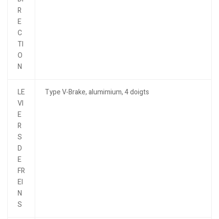
R
E
C
TI
O
N
LE
Type V-Brake, alumimium, 4 doigts
VI
E
R
S
D
E
FR
EI
N
S