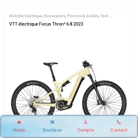
Mobilite Electrique
,
Nouveautes
,
Promos & Soldes
,
Tout-
Suspendus
,
Vélo électrique ville
,
Velos Electriques
,
VTT Électriques
VTT électrique Focus Thron² 6.8 2023
Home
Boutique
Compte
Contact
Shop
Account
Wishlist
Search