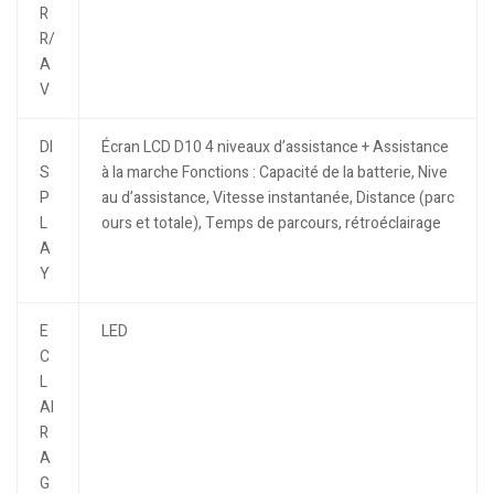
R
R/
A
V
DI
Écran LCD D10 4 niveaux d’assistance + Assistance
S
à la marche Fonctions : Capacité de la batterie, Nive
P
au d’assistance, Vitesse instantanée, Distance (parc
L
ours et totale), Temps de parcours, rétroéclairage
A
Y
E
LED
C
L
AI
R
A
G