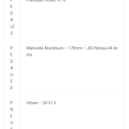
P
Plastique moulé, 9/16″
E
D
A
LE
S
P
Manivelle Aluminium – 170mm – JIS Plateau 44 de
E
nts
D
A
LI
E
R
P
Urbain – 26″x1.5
N
E
U