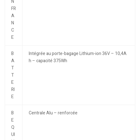
N
FR
A
N
C
E
B
Intégrée au porte-bagage Lithium-ion 36V – 10,4A
A
h – capacité 375Wh
T
T
E
RI
E
B
Centrale Alu – renforcée
E
Q
UI