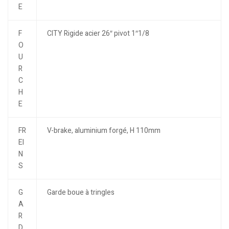
E
F
CITY Rigide acier 26″ pivot 1″1/8
O
U
R
C
H
E
FR
V-brake, aluminium forgé, H 110mm
EI
N
S
G
Garde boue à tringles
A
R
D