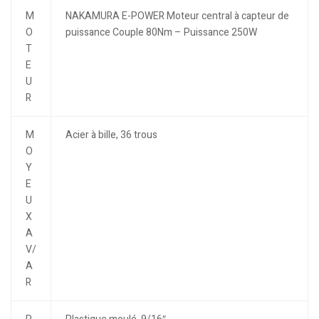
M
NAKAMURA E-POWER Moteur central à capteur de
O
puissance Couple 80Nm – Puissance 250W
T
E
U
R
M
Acier à bille, 36 trous
O
Y
E
U
X
A
V/
A
R