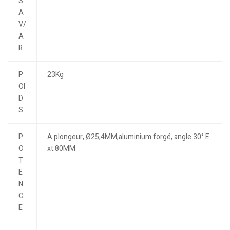
S
A
V/
A
R
P
23Kg
OI
D
S
P
A plongeur, Ø25,4MM,aluminium forgé, angle 30° E
O
xt:80MM
T
E
N
C
E