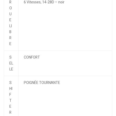
R
6 Vitesses, 14-28D – noir
O
U
E
LI
B
R
E
S
CONFORT
EL
LE
S
POIGNÉE TOURNANTE
HI
F
T
E
R