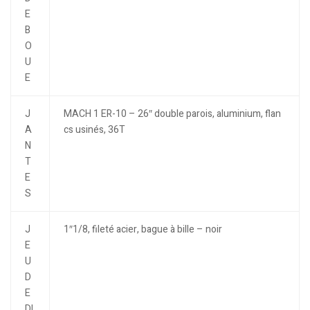
E
B
O
U
E
J
MACH 1 ER-10 – 26″ double parois, aluminium, flan
A
cs usinés, 36T
N
T
E
S
J
1″1/8, fileté acier, bague à bille – noir
E
U
D
E
DI