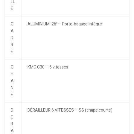
LL
E
C
ALUMINIUM, 26′ – Porte-bagage intégré
A
D
R
E
C
KMC C30 – 6 vitesses
H
AI
N
E
D
DÉRAILLEUR 6 VITESSES – SS (chape courte)
E
R
A