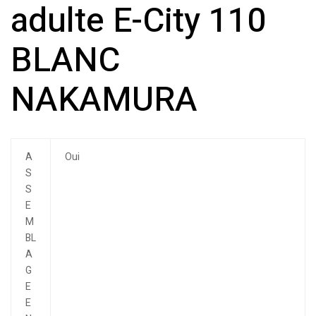
adulte E-City 110
BLANC
NAKAMURA
A
Oui
S
S
E
M
BL
A
G
E
E