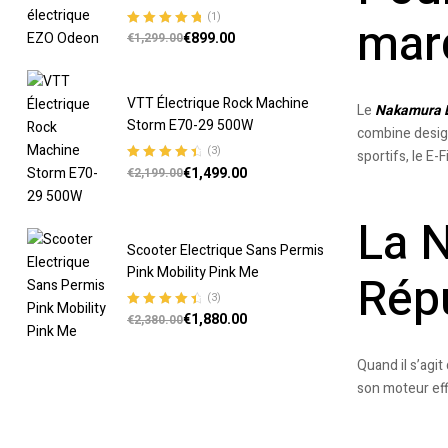
(1)
mar
€
899.00
Note
5.00
sur
€
1,299.00
5
VTT Électrique Rock Machine
Le
Nakamura E
Storm E70-29 500W
combine design
(3)
sportifs, le E-
€
1,499.00
Note
4.67
€
2,199.00
sur 5
La N
Scooter Electrique Sans Permis
Pink Mobility Pink Me
Rép
(3)
€
1,880.00
Note
4.67
€
2,380.00
sur 5
Quand il s’agi
son moteur eff