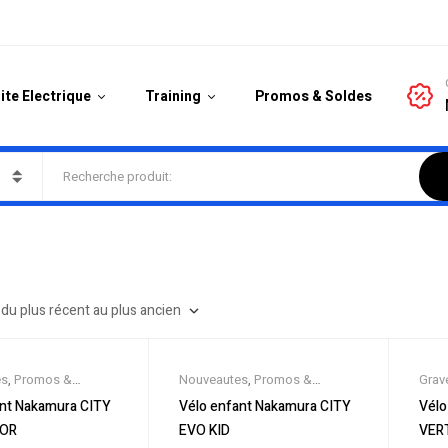
ite Electrique
Training
Promos & Soldes
es
,
Promos &
Nouveautes
,
Promos &
Grave
los de ville / Fitness
,
Soldes
,
Vélos de ville / Fitness
,
Elect
ant Nakamura CITY
Vélo enfant Nakamura CITY
Vélo
nt / Draisiennes
,
Vélos enfant / Draisiennes
,
Prom
IOR
EVO KID
VER
culaires
Velos Musculaires
élect