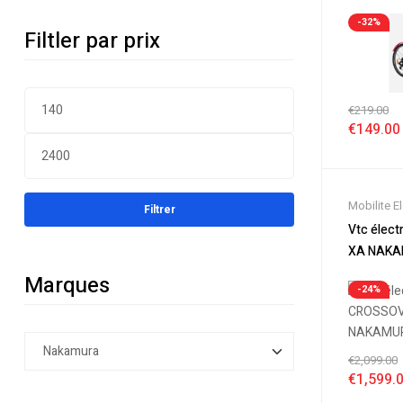
-32%
Filtler par prix
€
219.00
€
149.00
Mobilite E
Filtrer
Nouveaut
Vtc élec
Soldes
,
Vé
XA NAK
Velos Elec
Marques
Electrique
-24%
€
2,099.00
€
1,599.