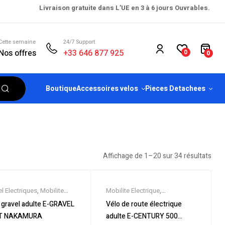
Livraison gratuite dans L’UE en 3 à 6 jours Ouvrables.
Cette semaine
24/7 Support
Nos offres
+33 646 877 925
0
0
Boutique
Accessoires velos
Pieces Detachees
Affichage de 1–20 sur 34 résultats
l Electriques
,
Mobilite
Mobilite Electrique
,
rique
,
Nouveautes
,
Nouveautes
,
Promos &
 gravel adulte E-GRAVEL
Vélo de route électrique
os & Soldes
,
Vélo
Soldes
,
Vélo électrique ville
,
T NAKAMURA
adulte E-CENTURY 500
rique ville
,
Velos
Vélos de Route Electriques
,