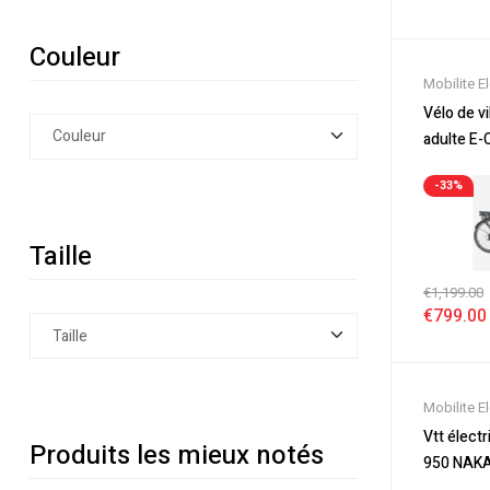
Couleur
Mobilite E
Nouveaut
Vélo de vi
Soldes
,
Vé
adulte E-
Velos Elec
NAKAMU
-33%
Taille
€
1,199.00
€
799.00
Mobilite E
Nouveaut
Vtt élect
Produits les mieux notés
Soldes
,
Se
950 NAK
électrique 