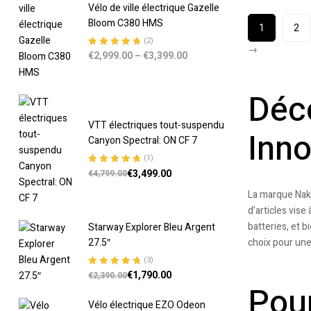
Vélo de ville électrique Gazelle
Bloom C380 HMS
1
2
(2)
→
€
2,999.00
–
€
3,399.00
Note
5.00
sur
5
Déc
VTT électriques tout-suspendu
Inn
Canyon Spectral: ON CF 7
(1)
€
3,499.00
Note
5.00
sur
€
4,799.00
5
La marque Naka
d’articles vise
batteries, et 
Starway Explorer Bleu Argent
27.5″
choix pour une
(3)
€
1,790.00
Note
5.00
sur
€
2,390.00
Pour
5
Vélo électrique EZO Odeon