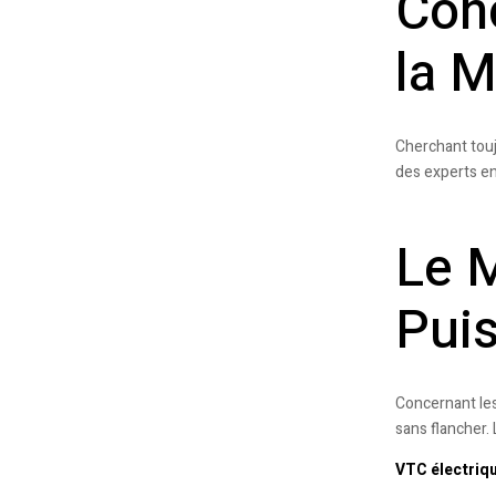
Conc
la M
Cherchant touj
des experts en
Le M
Puis
Concernant le
sans flancher.
‎VTC électriq