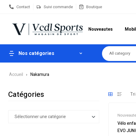
Contact
Suivi commande
Boutique
Nouveautes
Mobil
Nos catégories
All category
Accueil
Nakamura
Catégories
Nouveaut
Soldes
,
Vé
Vélo enf
Vélos enfa
EVO JUN
Velos Mus