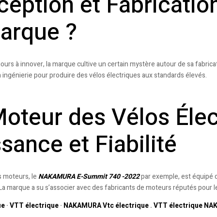
eption et Fabrication
arque ?
ours à innover, la marque cultive un certain mystère autour de sa fabric
 ingénierie pour produire des vélos électriques aux standards élevés.
oteur des Vélos Éle
sance et Fiabilité
s moteurs, le
NAKAMURA E-Summit 740 -2022
par exemple, est équipé d
 La marque a su s’associer avec des fabricants de moteurs réputés pour leu
ue
· ‎
VTT électrique
· ‎
NAKAMURA Vtc électrique
.
VTT électrique N