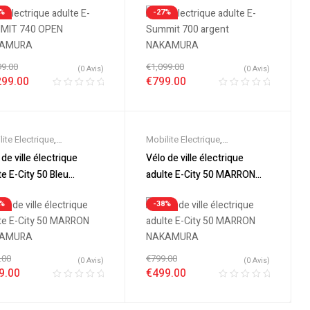
triques
,
VTT Électriques
Electriques
,
VTT Électriques
4%
-27%
99.00
€
1,099.00
(0 Avis)
(0 Avis)
299.00
€
799.00
ite Electrique
,
Mobilite Electrique
,
eautes
,
Promos &
Nouveautes
,
Promos &
 de ville électrique
Vélo de ville électrique
es
,
Vélo électrique ville
,
Soldes
,
Vélo électrique ville
,
te E-City 50 Bleu
adulte E-City 50 MARRON
s Electriques
Velos Electriques
AMURA
NAKAMURA
8%
-38%
.00
€
799.00
(0 Avis)
(0 Avis)
9.00
€
499.00