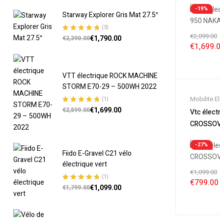
Electrique
-19%
Starway Explorer Gris Mat 27.5″
(3)
€
2,099.00
€
1,790.00
Note
5.00
sur
€
2,390.00
€
1,699.
5
VTT électrique ROCK MACHINE
STORM E70-29 – 500WH 2022
Mobilite E
(1)
€
1,699.00
Nouveaut
Note
5.00
sur
€
2,599.00
Vtc élect
5
Soldes
,
Vé
CROSSOV
Velos Elec
Electrique
-27%
Fiido E-Gravel C21 vélo
électrique vert
€
1,099.00
(1)
€
799.00
€
1,099.00
Note
5.00
sur
€
1,799.00
5