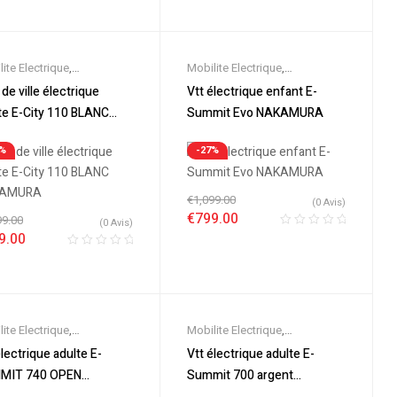
ite Electrique
,
Mobilite Electrique
,
eautes
,
Promos &
Nouveautes
,
Promos &
 de ville électrique
Vtt électrique enfant E-
es
,
Vélo électrique ville
,
Soldes
,
Semi-Rigides
,
Vélo
te E-City 110 BLANC
Summit Evo NAKAMURA
s Electriques
électrique ville
,
Velos
AMURA
Electriques
,
VTT Électriques
3%
-27%
€
1,099.00
(0 Avis)
€
799.00
99.00
(0 Avis)
9.00
ite Electrique
,
Mobilite Electrique
,
eautes
,
Promos &
Nouveautes
,
Promos &
électrique adulte E-
Vtt électrique adulte E-
es
,
Semi-Rigides
,
Vélo
Soldes
,
Semi-Rigides
,
Vélo
MIT 740 OPEN
Summit 700 argent
rique ville
,
Velos
électrique ville
,
Velos
AMURA
NAKAMURA