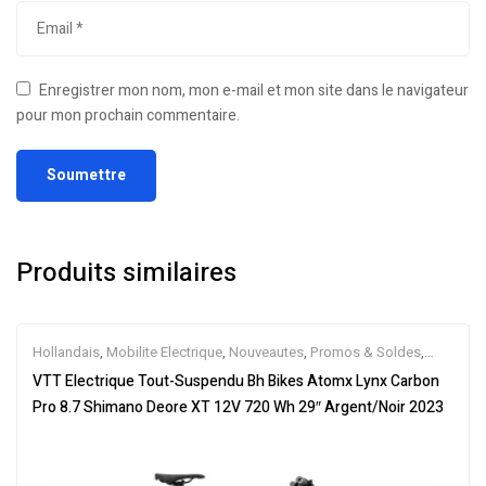
Enregistrer mon nom, mon e-mail et mon site dans le navigateur
pour mon prochain commentaire.
Produits similaires
Hollandais
,
Mobilite Electrique
,
Nouveautes
,
Promos & Soldes
,
Tout-Suspendus
,
Vélo électrique ville
,
Velos Electriques
,
VTT
VTT Electrique Tout-Suspendu Bh Bikes Atomx Lynx Carbon
Électriques
Pro 8.7 Shimano Deore XT 12V 720 Wh 29″ Argent/Noir 2023