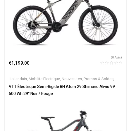
(0 Avis)
€
1,199.00
Hollandais
,
Mobilite Electrique
,
Nouveautes
,
Promos & Soldes
,
Semi-Rigides
,
Vélo électrique ville
,
Velos Electriques
,
VTT
VTT Électrique Semi-Rigide BH Atom 29 Shimano Alivio 9V
Électriques
500 Wh 29″ Noir / Rouge