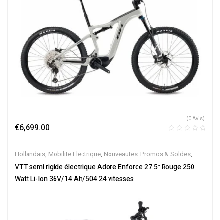
(0 Avis)
€
6,699.00
Hollandais
,
Mobilite Electrique
,
Nouveautes
,
Promos & Soldes
,
Semi-Rigides
,
Vélo électrique ville
,
Velos Electriques
,
VTT
VTT semi rigide électrique Adore Enforce 27.5″ Rouge 250
Électriques
Watt Li-Ion 36V/14 Ah/504 24 vitesses