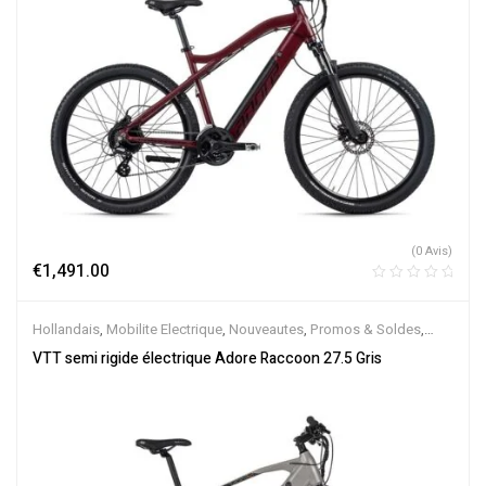
(0 Avis)
€
1,491.00
Hollandais
,
Mobilite Electrique
,
Nouveautes
,
Promos & Soldes
,
Semi-Rigides
,
Vélo électrique ville
,
Velos Electriques
,
VTT
VTT semi rigide électrique Adore Raccoon 27.5 Gris
Électriques