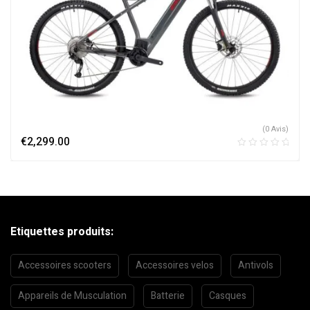
(0 Avis)
€
2,299.00
Etiquettes produits:
Accessoires scooters
Accessoires velos
Antivols
Appareils de Musculation
Batterie
Casques