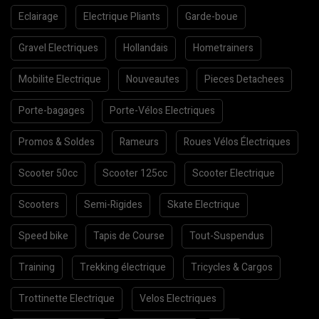
Eclairage
Electrique Pliants
Garde-boue
Gravel Electriques
Hollandais
Hometrainers
Mobilite Electrique
Nouveautes
Pieces Detachees
Porte-bagages
Porte-Vélos Electriques
Promos & Soldes
Rameurs
Roues Vélos Électriques
Scooter 50cc
Scooter 125cc
Scooter Electrique
Scooters
Semi-Rigides
Skate Electrique
Speed bike
Tapis de Course
Tout-Suspendus
Training
Trekking électrique
Tricycles & Cargos
Trottinette Electrique
Velos Electriques