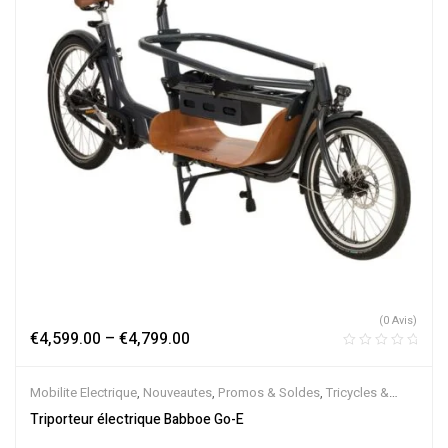
(0 Avis)
€
4,599.00
–
€
4,799.00
Mobilite Electrique
,
Nouveautes
,
Promos & Soldes
,
Tricycles &
Cargos
,
Vélo électrique ville
,
Velos Electriques
Triporteur électrique Babboe Go-E