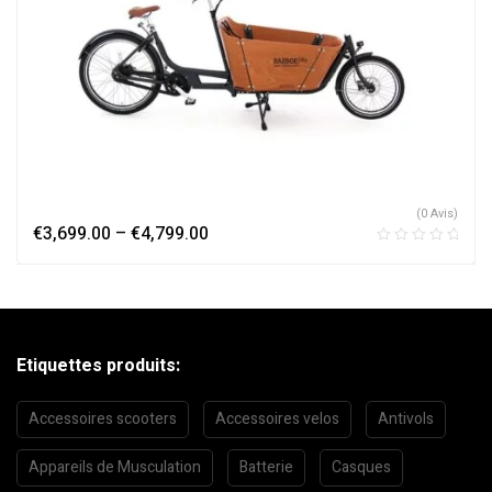
(0 Avis)
€
3,699.00
–
€
4,799.00
Etiquettes produits:
Accessoires scooters
Accessoires velos
Antivols
Appareils de Musculation
Batterie
Casques