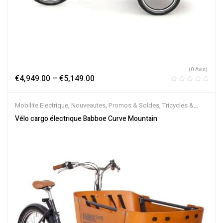
(0 Avis)
€
4,949.00
–
€
5,149.00
Mobilite Electrique
,
Nouveautes
,
Promos & Soldes
,
Tricycles &
Cargos
,
Vélo électrique ville
,
Velos Electriques
Vélo cargo électrique Babboe Curve Mountain