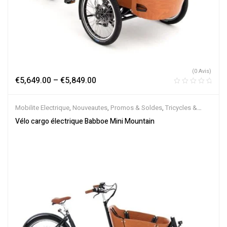
(0 Avis)
€
5,649.00
–
€
5,849.00
Mobilite Electrique
,
Nouveautes
,
Promos & Soldes
,
Tricycles &
Cargos
,
Vélo électrique ville
,
Velos Electriques
Vélo cargo électrique Babboe Mini Mountain