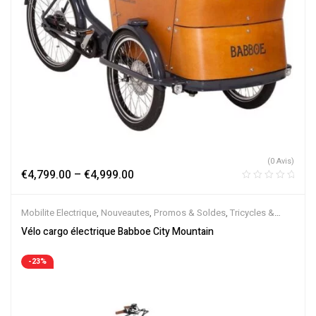
(0 Avis)
€
4,799.00
–
€
4,999.00
Mobilite Electrique
,
Nouveautes
,
Promos & Soldes
,
Tricycles &
Cargos
,
Vélo électrique ville
,
Velos Electriques
Vélo cargo électrique Babboe City Mountain
-23%