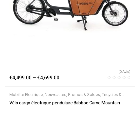
(0 Avis)
€
4,499.00
–
€
4,699.00
Mobilite Electrique
,
Nouveautes
,
Promos & Soldes
,
Tricycles &
Cargos
,
Vélo électrique ville
,
Velos Electriques
Vélo cargo électrique pendulaire Babboe Carve Mountain