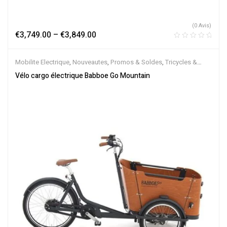
(0 Avis)
€
3,749.00
–
€
3,849.00
Mobilite Electrique
,
Nouveautes
,
Promos & Soldes
,
Tricycles &
Cargos
,
Vélo électrique ville
,
Velos Electriques
Vélo cargo électrique Babboe Go Mountain