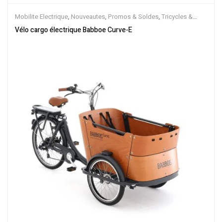
Mobilite Electrique
,
Nouveautes
,
Promos & Soldes
,
Tricycles &
Cargos
,
Vélo électrique ville
,
Velos Electriques
Vélo cargo électrique Babboe Curve-E