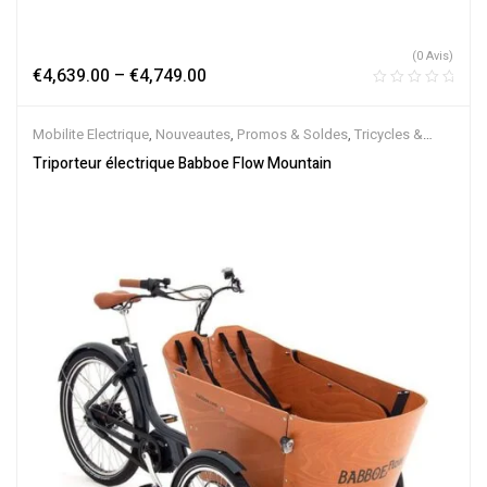
(0 Avis)
€
4,639.00
–
€
4,749.00
Mobilite Electrique
,
Nouveautes
,
Promos & Soldes
,
Tricycles &
Cargos
,
Vélo électrique ville
,
Velos Electriques
Triporteur électrique Babboe Flow Mountain