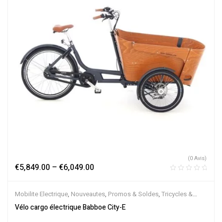
(0 Avis)
€
5,849.00
–
€
6,049.00
Mobilite Electrique
,
Nouveautes
,
Promos & Soldes
,
Tricycles &
Cargos
,
Vélo électrique ville
,
Velos Electriques
Vélo cargo électrique Babboe City-E