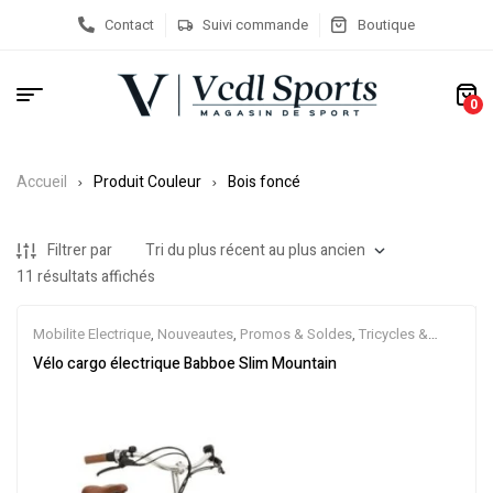
Contact
Suivi commande
Boutique
0
Accueil
Produit Couleur
Bois foncé
Filtrer par
11 résultats affichés
Mobilite Electrique
,
Nouveautes
,
Promos & Soldes
,
Tricycles &
Cargos
,
Vélo électrique ville
,
Velos Electriques
Vélo cargo électrique Babboe Slim Mountain