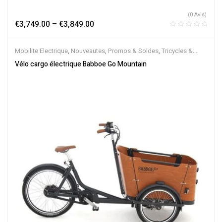
(0 Avis)
€
3,749.00
–
€
3,849.00
Mobilite Electrique
,
Nouveautes
,
Promos & Soldes
,
Tricycles &
Cargos
,
Vélo électrique ville
,
Velos Electriques
Vélo cargo électrique Babboe Go Mountain