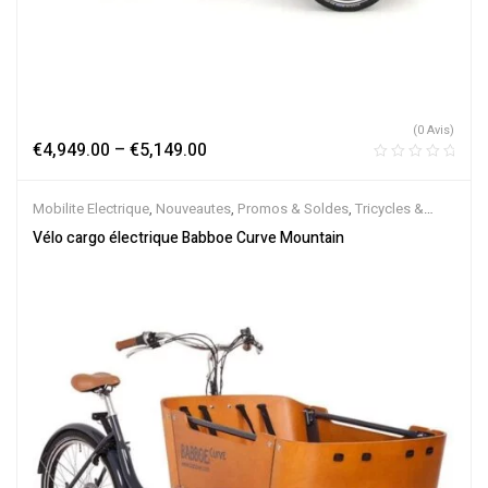
(0 Avis)
€
4,949.00
–
€
5,149.00
Mobilite Electrique
,
Nouveautes
,
Promos & Soldes
,
Tricycles &
Cargos
,
Vélo électrique ville
,
Velos Electriques
Vélo cargo électrique Babboe Curve Mountain