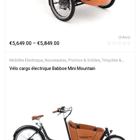
(0 Avis)
€
5,649.00
–
€
5,849.00
Mobilite Electrique
,
Nouveautes
,
Promos & Soldes
,
Tricycles &
Cargos
,
Vélo électrique ville
,
Velos Electriques
Vélo cargo électrique Babboe Mini Mountain