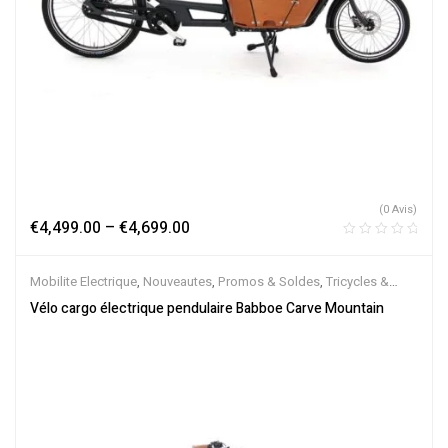
(0 Avis)
€
4,499.00
–
€
4,699.00
Mobilite Electrique
,
Nouveautes
,
Promos & Soldes
,
Tricycles &
Cargos
,
Vélo électrique ville
,
Velos Electriques
Vélo cargo électrique pendulaire Babboe Carve Mountain