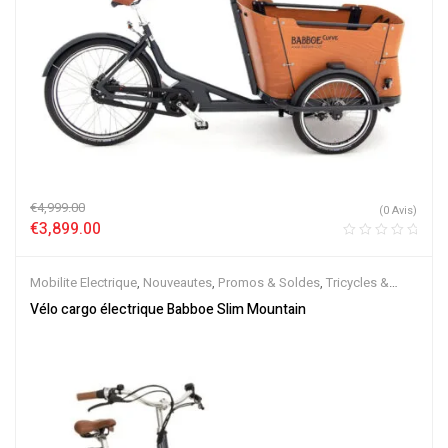
€
4,999.00
(0 Avis)
€
3,899.00
Mobilite Electrique
,
Nouveautes
,
Promos & Soldes
,
Tricycles &
Cargos
,
Vélo électrique ville
,
Velos Electriques
Vélo cargo électrique Babboe Slim Mountain