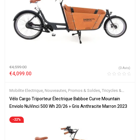
€
4,599.00
(0 Avis)
€
4,099.00
Mobilite Electrique
,
Nouveautes
,
Promos & Soldes
,
Tricycles &
Cargos
,
Vélo électrique ville
,
Velos Electriques
Vélo Cargo Triporteur Électrique Babboe Curve Mountain
Enviolo NuVinci 500 Wh 20/26 » Gris Anthracite Marron 2023
-22%