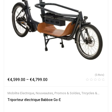
(0 Avis)
€
4,599.00
–
€
4,799.00
Mobilite Electrique
,
Nouveautes
,
Promos & Soldes
,
Tricycles &
Cargos
,
Vélo électrique ville
,
Velos Electriques
Triporteur électrique Babboe Go-E