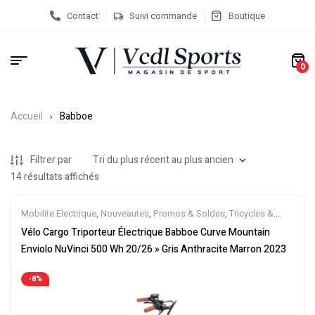
Contact
Suivi commande
Boutique
0
Accueil
Babboe
Filtrer par
14 résultats affichés
Mobilite Electrique
,
Nouveautes
,
Promos & Soldes
,
Tricycles &
Cargos
,
Vélo électrique ville
,
Velos Electriques
Vélo Cargo Triporteur Électrique Babboe Curve Mountain
Enviolo NuVinci 500 Wh 20/26 » Gris Anthracite Marron 2023
-8%