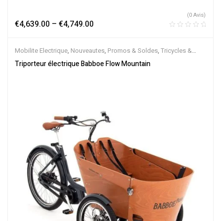
(0 Avis)
€
4,639.00
–
€
4,749.00
Mobilite Electrique
,
Nouveautes
,
Promos & Soldes
,
Tricycles &
Cargos
,
Vélo électrique ville
,
Velos Electriques
Triporteur électrique Babboe Flow Mountain