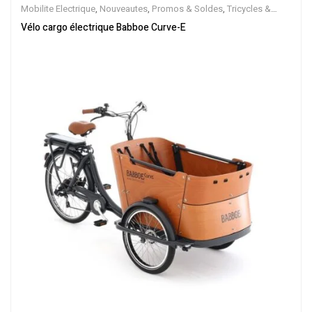
Mobilite Electrique
,
Nouveautes
,
Promos & Soldes
,
Tricycles &
Cargos
,
Vélo électrique ville
,
Velos Electriques
Vélo cargo électrique Babboe Curve-E