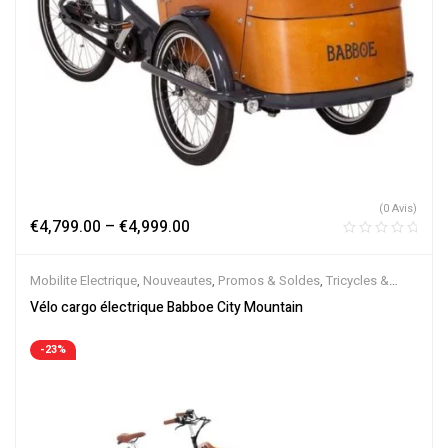
(0 Avis)
€
4,799.00
–
€
4,999.00
Mobilite Electrique
,
Nouveautes
,
Promos & Soldes
,
Tricycles &
Cargos
,
Vélo électrique ville
,
Velos Electriques
Vélo cargo électrique Babboe City Mountain
-23%