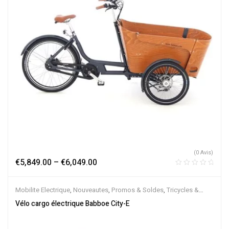
(0 Avis)
€
5,849.00
–
€
6,049.00
Mobilite Electrique
,
Nouveautes
,
Promos & Soldes
,
Tricycles &
Cargos
,
Vélo électrique ville
,
Velos Electriques
Vélo cargo électrique Babboe City-E