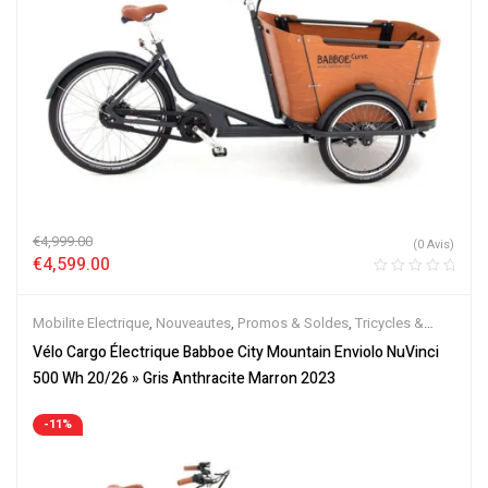
€
4,999.00
(0 Avis)
€
4,599.00
Mobilite Electrique
,
Nouveautes
,
Promos & Soldes
,
Tricycles &
Cargos
,
Vélo électrique ville
,
Velos Electriques
Vélo Cargo Électrique Babboe City Mountain Enviolo NuVinci
500 Wh 20/26 » Gris Anthracite Marron 2023
-11%