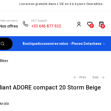
Livraison gratuite dans L’UE en 3 à 6 jours Ouvrables.
Cette semaine
24/7 Support
Nos offres
+33 646 877 925
0
0
Boutique
Accessoires velos
Pieces Detachees
 Bikes
Préc
Suiv
 pliant ADORE compact 20 Storm Beige
€
€
817.99
817.99
€
€
917.99
917.99
M-003