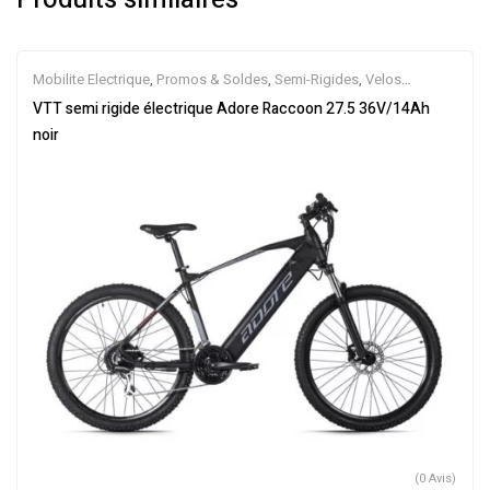
Mobilite Electrique
,
Promos & Soldes
,
Semi-Rigides
,
Velos
Electriques
,
VTT Électriques
VTT semi rigide électrique Adore Raccoon 27.5 36V/14Ah
noir
(0 Avis)