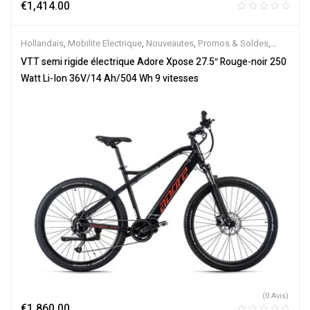
€
1,414.00
Hollandais
,
Mobilite Electrique
,
Nouveautes
,
Promos & Soldes
,
Semi-Rigides
,
Vélo électrique ville
,
Velos Electriques
,
VTT
VTT semi rigide électrique Adore Xpose 27.5″ Rouge-noir 250
Électriques
Watt Li-Ion 36V/14 Ah/504 Wh 9 vitesses
(0 Avis)
€
1,860.00