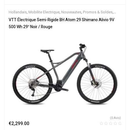
Hollandais
,
Mobilite Electrique
,
Nouveautes
,
Promos & Soldes
,
Semi-Rigides
,
Vélo électrique ville
,
Velos Electriques
,
VTT
VTT Électrique Semi-Rigide BH Atom 29 Shimano Alivio 9V
Électriques
500 Wh 29″ Noir / Rouge
(0 Avis)
€
2,299.00