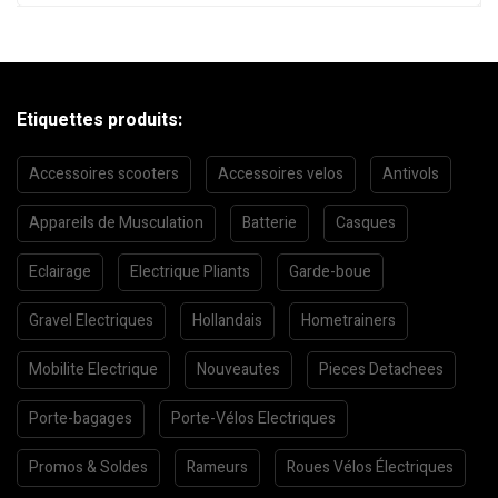
Etiquettes produits:
Accessoires scooters
Accessoires velos
Antivols
Appareils de Musculation
Batterie
Casques
Eclairage
Electrique Pliants
Garde-boue
Gravel Electriques
Hollandais
Hometrainers
Mobilite Electrique
Nouveautes
Pieces Detachees
Porte-bagages
Porte-Vélos Electriques
Promos & Soldes
Rameurs
Roues Vélos Électriques