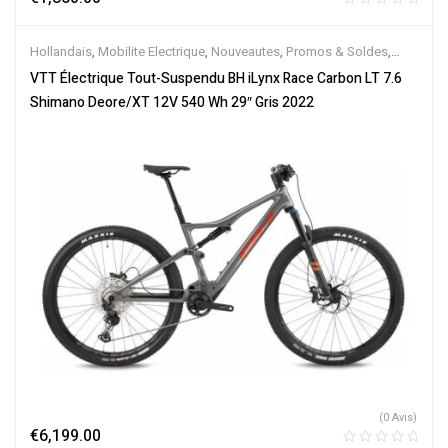
Hollandais
,
Mobilite Electrique
,
Nouveautes
,
Promos & Soldes
,
Tout-Suspendus
,
Vélo électrique ville
,
Velos Electriques
,
VTT
VTT Électrique Tout-Suspendu BH iLynx Race Carbon LT 7.6
Électriques
Shimano Deore/XT 12V 540 Wh 29″ Gris 2022
(0 Avis)
€
6,199.00