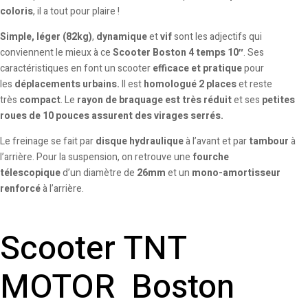
coloris
, il a tout pour plaire !
Simple, léger
(82kg)
,
dynamique
et
vif
sont les adjectifs qui
conviennent le mieux à ce
Scooter Boston 4 temps 10″
. Ses
caractéristiques en font un scooter
efficace et pratique
pour
les
déplacements urbains.
Il est
homologué 2 places
et reste
très
compact
. Le
rayon de braquage est très réduit
et ses
petites
roues de 10 pouces assurent des virages serrés.
Le freinage se fait par
disque hydraulique
à l’avant et par
tambour
à
l’arrière. Pour la suspension, on retrouve une
fourche
télescopique
d’un diamètre de
26mm
et un
mono-amortisseur
renforcé
à l’arrière.
Scooter TNT
MOTOR Boston