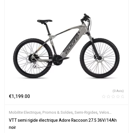
Électriques
(0 Avis)
€
1,199.00
Mobilite Electrique
,
Promos & Soldes
,
Semi-Rigides
,
Velos
Electriques
,
VTT Électriques
VTT semi rigide électrique Adore Raccoon 27.5 36V/14Ah
noir