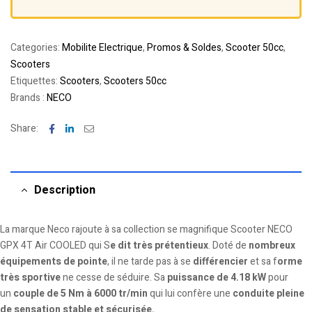
Categories:
Mobilite Electrique
,
Promos & Soldes
,
Scooter 50cc
,
Scooters
Etiquettes:
Scooters
,
Scooters 50cc
Brands :
NECO
Facebook
Linkedin
Email
Share:
Description
La marque Neco rajoute à sa collection se magnifique
Scooter NECO
GPX 4T Air COOLED
qui S
e dit très prétentieux
. Doté de
nombreux
équipements de pointe
, il ne tarde pas à se
différencier
et sa f
orme
très sportive
ne cesse de séduire. Sa
puissance de 4.18 kW
pour
un
couple de 5 Nm à 6000 tr/min
qui lui confère une
conduite pleine
de sensation stable et sécurisée.