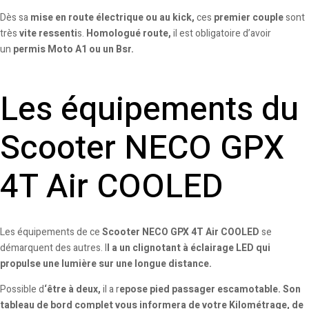
Dès sa
mise en route électrique ou au kick,
ces
premier couple
sont
très
vite ressenti
s.
Homologué route,
il est obligatoire d’avoir
un
permis Moto A1 ou un Bsr.
Les équipements du
Scooter NECO GPX
4T Air COOLED
Les équipements de ce
Scooter NECO GPX 4T Air COOLED
se
démarquent des autres. I
l a un clignotant à éclairage LED qui
propulse une lumière sur une longue distance.
Possible d
‘être à deux,
il a r
epose pied passager escamotable. Son
tableau de bord complet vous informera de votre Kilométrage, de