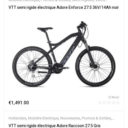
Electriques
,
VTT Électriques
VTT semi rigide électrique Adore Enforce 27.5 36V/14Ah noir
(0 Avis)
€
1,491.00
Hollandais
,
Mobilite Electrique
,
Nouveautes
,
Promos & Soldes
,
Semi-Rigides
,
Vélo électrique ville
,
Velos Electriques
,
VTT
VTT semi rigide électrique Adore Raccoon 27.5 Gris