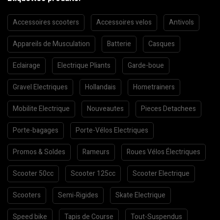
Accessoires scooters
Accessoires velos
Antivols
Appareils de Musculation
Batterie
Casques
Eclairage
Electrique Pliants
Garde-boue
Gravel Electriques
Hollandais
Hometrainers
Mobilite Electrique
Nouveautes
Pieces Detachees
Porte-bagages
Porte-Vélos Electriques
Promos & Soldes
Rameurs
Roues Vélos Électriques
Scooter 50cc
Scooter 125cc
Scooter Electrique
Scooters
Semi-Rigides
Skate Electrique
Speed bike
Tapis de Course
Tout-Suspendus