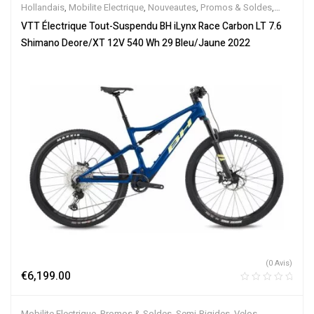
Hollandais
,
Mobilite Electrique
,
Nouveautes
,
Promos & Soldes
,
Tout-Suspendus
,
Vélo électrique ville
,
Velos Electriques
,
VTT
VTT Électrique Tout-Suspendu BH iLynx Race Carbon LT 7.6
Électriques
Shimano Deore/XT 12V 540 Wh 29 Bleu/Jaune 2022
(0 Avis)
€
6,199.00
Mobilite Electrique
,
Promos & Soldes
,
Semi-Rigides
,
Velos