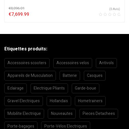
€
8,096.01
(0 Avis)
€
7,699.99
Etiquettes produits:
Accessoires scooters
Accessoires velos
Antivols
Appareils de Musculation
Batterie
Casques
Eclairage
Electrique Pliants
Garde-boue
Gravel Electriques
Hollandais
Hometrainers
Mobilite Electrique
Nouveautes
Pieces Detachees
Porte-bagages
Porte-Vélos Electriques