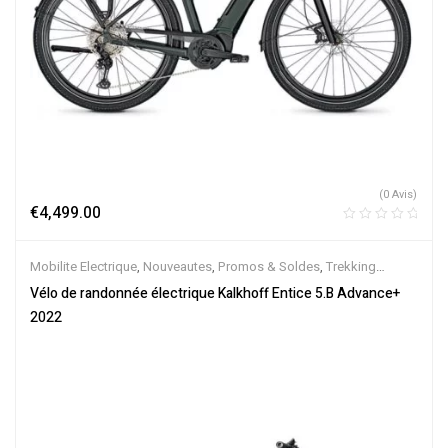
(0 Avis)
€
4,499.00
Mobilite Electrique
,
Nouveautes
,
Promos & Soldes
,
Trekking
électrique
,
Vélo électrique ville
,
Velos Electriques
,
VTC Electrique
Vélo de randonnée électrique Kalkhoff Entice 5.B Advance+
2022