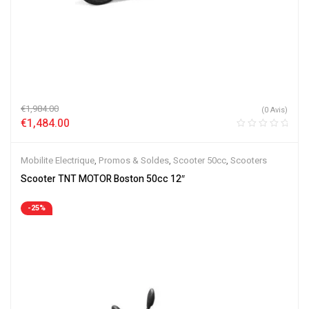
€
1,984.00
(0 Avis)
€
1,484.00
Mobilite Electrique
,
Promos & Soldes
,
Scooter 50cc
,
Scooters
Scooter TNT MOTOR Boston 50cc 12″
-25%