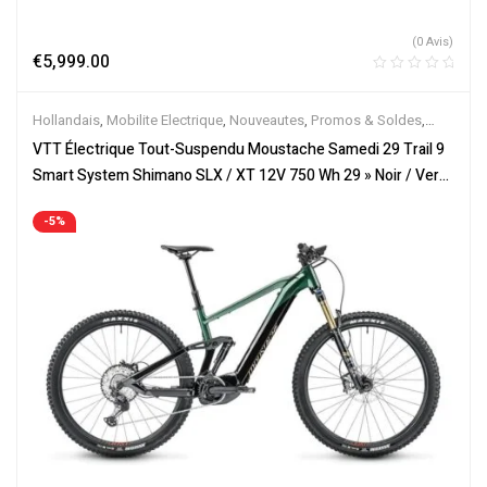
(0 Avis)
€
5,999.00
Hollandais
,
Mobilite Electrique
,
Nouveautes
,
Promos & Soldes
,
Tout-Suspendus
,
Vélo électrique ville
,
Velos Electriques
,
VTT
VTT Électrique Tout-Suspendu Moustache Samedi 29 Trail 9
Électriques
Smart System Shimano SLX / XT 12V 750 Wh 29 » Noir / Vert
2023
-5%