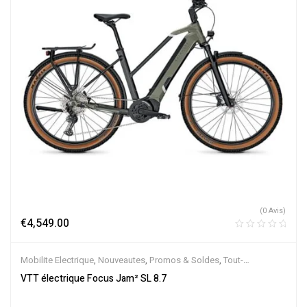
(0 Avis)
€
4,549.00
Mobilite Electrique
,
Nouveautes
,
Promos & Soldes
,
Tout-
Suspendus
,
Vélo électrique ville
,
Velos Electriques
,
VTT Électriques
VTT électrique Focus Jam² SL 8.7