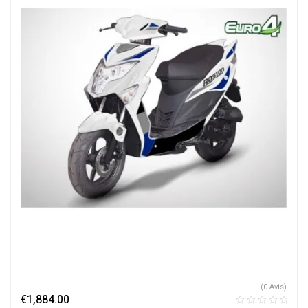
(0 Avis)
€
1,884.00