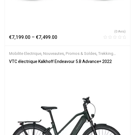
(0 Avis)
€
7,199.00
–
€
7,499.00
Mobilite Electrique
,
Nouveautes
,
Promos & Soldes
,
Trekking
électrique
,
Vélo électrique ville
,
Velos Electriques
,
VTC Electrique
VTC électrique Kalkhoff Endeavour 5.B Advance+ 2022