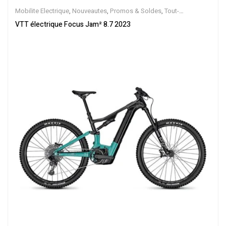
Mobilite Electrique
,
Nouveautes
,
Promos & Soldes
,
Tout-
Suspendus
,
Vélo électrique ville
,
Velos Electriques
,
VTT Électriques
VTT électrique Focus Jam² 8.7 2023