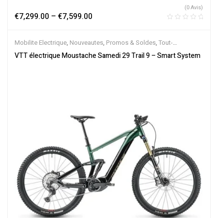
(0 Avis)
€
7,299.00
–
€
7,599.00
Mobilite Electrique
,
Nouveautes
,
Promos & Soldes
,
Tout-
Suspendus
,
Vélo électrique ville
,
Velos Electriques
,
VTT Électriques
VTT électrique Moustache Samedi 29 Trail 9 – Smart System