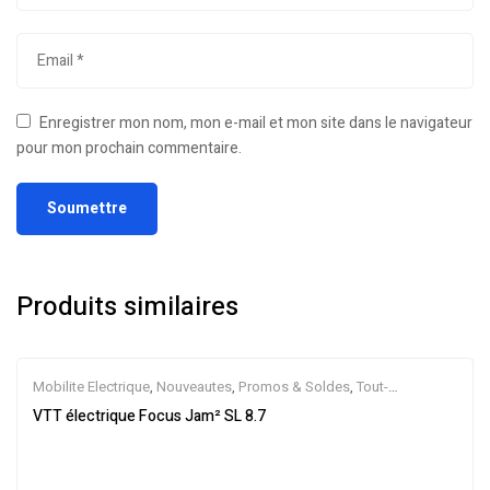
Enregistrer mon nom, mon e-mail et mon site dans le navigateur
pour mon prochain commentaire.
Produits similaires
Mobilite Electrique
,
Nouveautes
,
Promos & Soldes
,
Tout-
Suspendus
,
Vélo électrique ville
,
Velos Electriques
,
VTT Électriques
VTT électrique Focus Jam² SL 8.7