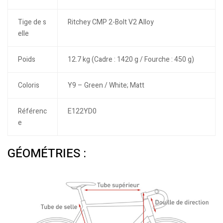
Tige de s
Ritchey CMP 2-Bolt V2 Alloy
elle
Poids
12.7 kg (Cadre : 1420 g / Fourche : 450 g)
Coloris
Y9 – Green / White; Matt
Référenc
E122YD0
e
GÉOMÉTRIES :