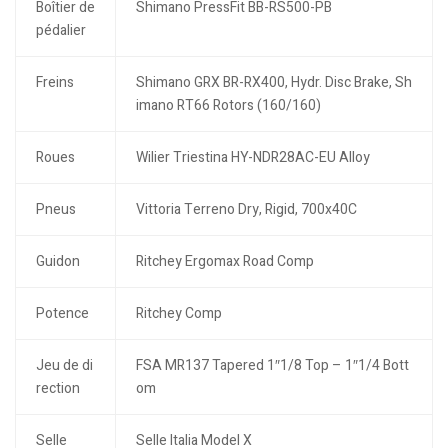
Boîtier de
Shimano PressFit BB-RS500-PB
pédalier
Freins
Shimano GRX BR-RX400, Hydr. Disc Brake, Sh
imano RT66 Rotors (160/160)
Roues
Wilier Triestina HY-NDR28AC-EU Alloy
Pneus
Vittoria Terreno Dry, Rigid, 700x40C
Guidon
Ritchey Ergomax Road Comp
Potence
Ritchey Comp
Jeu de di
FSA MR137 Tapered 1″1/8 Top – 1″1/4 Bott
rection
om
Selle
Selle Italia Model X