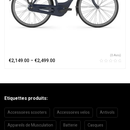
(0 Avis)
€
2,149.00
–
€
2,499.00
Etiquettes produits:
Accessoires scooters
Accessoires velos
Antivols
Appareils de Musculation
Batterie
Casques