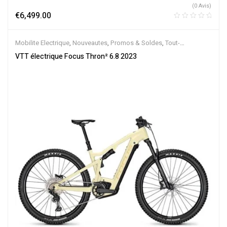
(0 Avis)
€
6,499.00
Mobilite Electrique
,
Nouveautes
,
Promos & Soldes
,
Tout-
Suspendus
,
Vélo électrique ville
,
Velos Electriques
,
VTT Électriques
VTT électrique Focus Thron² 6.8 2023