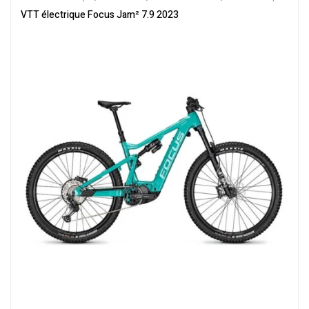
ville
,
Velos Electriques
,
VTT Électriques
VTT électrique Focus Jam² 7.9 2023