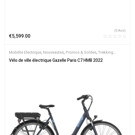
(0 Avis)
€
5,599.00
Mobilite Electrique
,
Nouveautes
,
Promos & Soldes
,
Trekking
électrique
,
Vélo électrique ville
,
Velos Electriques
,
VTC Electrique
Vélo de ville électrique Gazelle Paris C7 HMB 2022